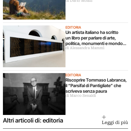
di Dario Moalli
EDITORIA
Un artista italiano ha scritto
un libro per parlare di arte,
politica, monumenti e mondo
di Alessandra Mammì
militare
EDITORIA
Riscoprire Tommaso Labranca,
il “Parsifal di Pantigliate” che
scriveva senza paura
di Marco Senaldi
Altri articoli di: editoria
Leggi di più