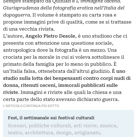
Sempre stampato da Quinlan è
L’immagine oscena.
Giurisprudenza della fotografia erotica nell’Italia del
dopoguerra
. Il volume è stampato su carta rosa e
propone immagini prive di qualità, come se si trattasse
di una vecchia rivista.
L’autore,
Angelo Pietro Desole
, è uno studioso che ci
presenta con attenzione una questione sociale,
antropologica dove la fotografia è un mezzo. Una
crociata per la morale in cui si voleva sottolineare il
primato della famiglia per lo meno in pubblico. È
un’Italia falsa, ottenebrata dall’altrui giudizio.
È uno
studio sulla lotta dei benpensanti contro corpi nudi di
donna, ritenuti osceni, immorali pubblicati sulle
riviste
. Immagini e riviste alle quali la chiesa e una
certa parte dello stato avevano dichiarato guerra.
L'ARTICOLO CONTINUA PIÙ SOTTO
Fest, il settimanale sui festival culturali
Scenari, politiche culturali, arti visive, musica,
teatro, architettura, design, artigianato,