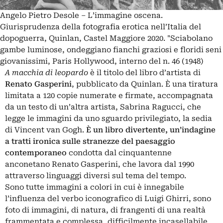
Angelo Pietro Desole ‒ L’immagine oscena.
Giurisprudenza della fotografia erotica nell’Italia del
dopoguerra, Quinlan, Castel Maggiore 2020. "Sciabolano
gambe luminose, ondeggiano fianchi graziosi e floridi seni
giovanissimi, Paris Hollywood, interno del n. 46 (1948)
A macchia di leopardo
è il titolo del libro d’artista di
Renato Gasperini
, pubblicato da Quinlan. È una tiratura
limitata a 120 copie numerate e firmate, accompagnata
da un testo di un’altra artista, Sabrina Ragucci, che
legge le immagini da uno sguardo privilegiato, la sedia
di Vincent van Gogh.
È un libro divertente, un’indagine
a tratti ironica sulle stranezze del paesaggio
contemporaneo
condotta dal cinquantenne
anconetano Renato Gasperini, che lavora dal 1990
attraverso linguaggi diversi sul tema del tempo.
Sono tutte immagini a colori in cui è innegabile
l’influenza del verbo iconografico di Luigi Ghirri, sono
foto di immagini, di natura, di frangenti di una realtà
frammentata e complessa, difficilmente incasellabile.