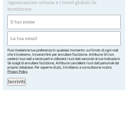
rigenerazione urbana e i trend globali da
monitorare.
Nome
(Required)
First
Email
(Required)
Puoi rivedere le tue preferenze in qualsiasi momento: sul fondo di ogni mail
che ti invieremo, troverai il link per annullare l’iscrizione. Artribune Srl non
cederà i tuoi dati a terze parti e utilizzerà i tuoi dati secondo le tue indicazioni.
Se scegli di annullare l’iscrizione, Artribune cancellerà i tuoi dati personali dal
proprio database. Per saperne di più, ti invitiamo a consultare la nostra
Privacy Policy
.
Iscriviti