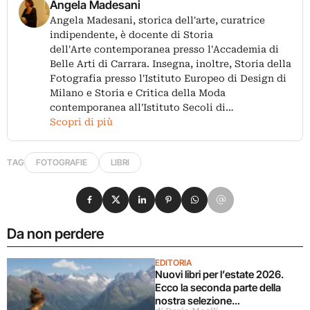
Angela Madesani
Angela Madesani, storica dell'arte, curatrice
indipendente, è docente di Storia
dell'Arte contemporanea presso l'Accademia di
Belle Arti di Carrara. Insegna, inoltre, Storia della
Fotografia presso l'Istituto Europeo di Design di
Milano e Storia e Critica della Moda
contemporanea all'Istituto Secoli di…
Scopri di più
TAG
FOTOGRAFIE
LIBRI
Condividi su Facebook
Condividi su X
Condividi su LinkedIn
Condividi su Pinterest
Condividi su WhatsApp
Condividi su Email
Da non perdere
EDITORIA
Nuovi libri per l’estate 2026.
Ecco la seconda parte della
nostra selezione…