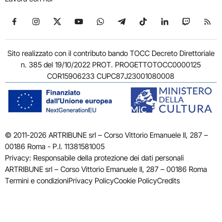
Seguici su Facebook
Seguici su Instagram
Seguici su X
Seguici su YouTube
Seguici su WhatsApp
Seguici su Telegram
Seguici su TikTok
Seguici su Link
Seguici su
Segui
Sito realizzato con il contributo bando TOCC Decreto Direttoriale
n. 385 del 19/10/2022 PROT. PROGETTOTOCC0000125
COR15906233 CUPC87J23001080008
© 2011-2026 ARTRIBUNE srl – Corso Vittorio Emanuele II, 287 –
00186 Roma - P.I. 11381581005
Privacy: Responsabile della protezione dei dati personali
ARTRIBUNE srl – Corso Vittorio Emanuele II, 287 – 00186 Roma
Termini e condizioni
Privacy Policy
Cookie Policy
Credits