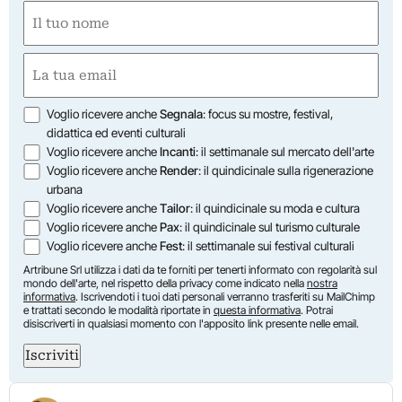
Nome
(Required)
First
Email
(Required)
Opzioni
Voglio ricevere anche
Segnala
: focus su mostre, festival,
didattica ed eventi culturali
Voglio ricevere anche
Incanti
: il settimanale sul mercato dell'arte
Voglio ricevere anche
Render
: il quindicinale sulla rigenerazione
urbana
Voglio ricevere anche
Tailor
: il quindicinale su moda e cultura
Voglio ricevere anche
Pax
: il quindicinale sul turismo culturale
Voglio ricevere anche
Fest
: il settimanale sui festival culturali
Artribune Srl utilizza i dati da te forniti per tenerti informato con regolarità sul
mondo dell'arte, nel rispetto della privacy come indicato nella
nostra
informativa
. Iscrivendoti i tuoi dati personali verranno trasferiti su MailChimp
e trattati secondo le modalità riportate in
questa informativa
. Potrai
disiscriverti in qualsiasi momento con l'apposito link presente nelle email.
Iscriviti