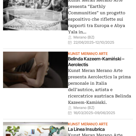
Kunst Meran Merano Arte
presenta “Earthly
Communities” un progetto
espositivo che riflette sui
rapporti tra Europa e Abya
Yala in…
Merano (BZ)
22/06/2025
–
12/10/2025
KUNST MERAN/O ARTE
Belinda Kazeem-Kamiński –
Aerolectis
Kunst Meran Merano Arte
presenta Aerolectics la prima
personale in Italia
dell’autrice, artista e
ricercatrice austriaca Belinda
Kazeem-Kamiński.
Merano (BZ)
16/03/2025
–
09/06/2025
KUNST MERAN/O ARTE
La Linea Insubrica
Kunst Meran Merano Arte