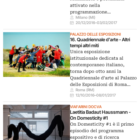
attivato nella
programmazione…
Milano (MI)
20/12/2016
–
03/02/2017
PALAZZO DELLE ESPOSIZIONI
16. Quadriennale d’arte - Altri
tempi altri miti
Unica esposizione
istituzionale dedicata al
contemporaneo italiano,
torna dopo otto anni la
Quadriennale d’arte al Palazzo
delle Esposizioni di Roma…
Roma (RM)
12/10/2016
–
08/01/2017
VIAFARINI DOCVA
Laetitia Badaut Haussmann -
On Domesticity #1
On Domesticity #1 è il primo
episodio del programma
espositivo e di ricerca