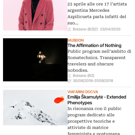
23 aprile alle ore 17 l’artista
argentina Mercedes
Azpilicueta parla infatti del
suo…
Bolzano (BZ)
23/04/2020
MUSEION
The Affirmation of Nothing
Public program nell’ambito di
Somatechnics. Transparent
travelers and obscure
nobodies.
Bolzano (BZ)
30/08/2018
–
31/08/2018
VIAFARINI DOCVA
Emilija Škarnulytė - Extended
Phenotypes
In risonanza con il public
program dedicato alle
prospettive teoriche e
attiviste di matrice
femminista e postumana