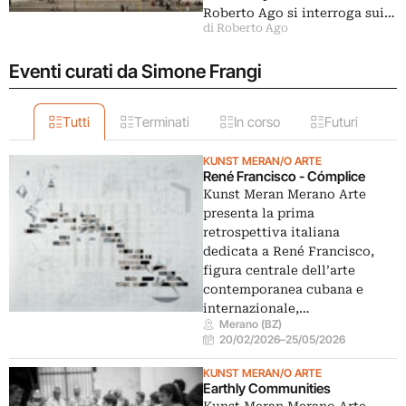
Roberto Ago si interroga sui…
di Roberto Ago
Eventi curati da Simone Frangi
Tutti
Terminati
In corso
Futuri
KUNST MERAN/O ARTE
René Francisco - Cómplice
Kunst Meran Merano Arte
presenta la prima
retrospettiva italiana
dedicata a René Francisco,
figura centrale dell’arte
contemporanea cubana e
internazionale,…
Merano (BZ)
20/02/2026
–
25/05/2026
KUNST MERAN/O ARTE
Earthly Communities