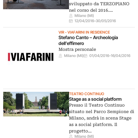
sviluppato da TERZOPIANO
nel corso del 2016.…
Milano (MI)
12/04/2016
–
30/05/2016
VIR - VIAFARINI IN RESIDENCE
Stefano Canto – Archeologia
dell’effimero
Mostra personale
Milano (MI)
01/04/2016
–
16/04/2016
TEATRO CONTINUO
Stage as a social platform
Presso il Teatro Continuo
situato nel Parco Sempione di
Milano, andrà in scena Stage
as a social platform. Il
progetto…
Milano (MI)