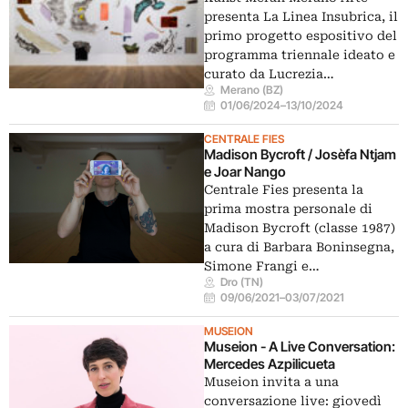
presenta La Linea Insubrica, il
primo progetto espositivo del
programma triennale ideato e
curato da Lucrezia…
Merano (BZ)
01/06/2024
–
13/10/2024
CENTRALE FIES
Madison Bycroft / Josèfa Ntjam
e Joar Nango
Centrale Fies presenta la
prima mostra personale di
Madison Bycroft (classe 1987)
a cura di Barbara Boninsegna,
Simone Frangi e…
Dro (TN)
09/06/2021
–
03/07/2021
MUSEION
Museion - A Live Conversation:
Mercedes Azpilicueta
Museion invita a una
conversazione live: giovedì