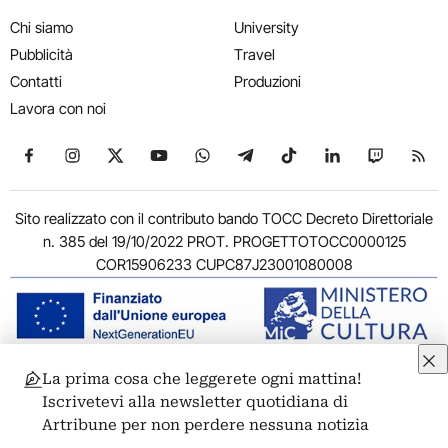
Chi siamo
University
Pubblicità
Travel
Contatti
Produzioni
Lavora con noi
Seguici su Facebook
Seguici su Instagram
Seguici su X
Seguici su YouTube
Seguici su WhatsApp
Seguici su Telegram
Seguici su TikTok
Seguici su Link
Seguici su
Segui
Sito realizzato con il contributo bando TOCC Decreto Direttoriale
n. 385 del 19/10/2022 PROT. PROGETTOTOCC0000125
COR15906233 CUPC87J23001080008
La prima cosa che leggerete ogni mattina!
© 2011-2026 ARTRIBUNE srl – Corso Vittorio Emanuele II, 287 –
Iscrivetevi alla newsletter quotidiana di
00186 Roma - P.I. 11381581005
Artribune per non perdere nessuna notizia
Privacy: Responsabile della protezione dei dati personali