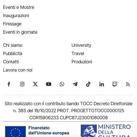
Eventi e Mostre
Inaugurazioni
Finissage
Eventi in giornata
Chi siamo
University
Pubblicità
Travel
Contatti
Produzioni
Lavora con noi
Seguici su Facebook
Seguici su Instagram
Seguici su X
Seguici su YouTube
Seguici su WhatsApp
Seguici su Telegram
Seguici su TikTok
Seguici su Link
Seguici su
Segui
Sito realizzato con il contributo bando TOCC Decreto Direttoriale
n. 385 del 19/10/2022 PROT. PROGETTOTOCC0000125
COR15906233 CUPC87J23001080008