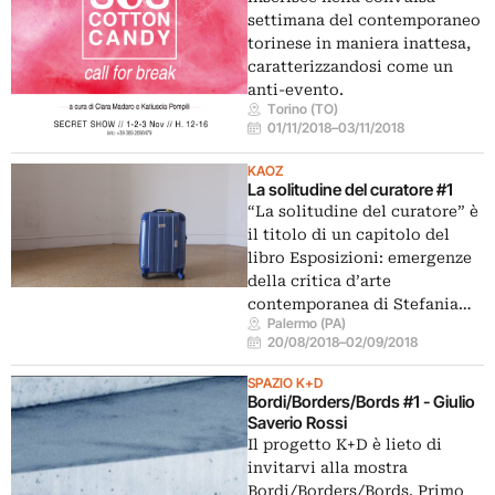
settimana del contemporaneo
torinese in maniera inattesa,
caratterizzandosi come un
anti-evento.
Torino (TO)
01/11/2018
–
03/11/2018
KAOZ
La solitudine del curatore #1
“La solitudine del curatore” è
il titolo di un capitolo del
libro Esposizioni: emergenze
della critica d’arte
contemporanea di Stefania…
Palermo (PA)
20/08/2018
–
02/09/2018
SPAZIO K+D
Bordi/Borders/Bords #1 - Giulio
Saverio Rossi
Il progetto K+D è lieto di
invitarvi alla mostra
Bordi/Borders/Bords. Primo