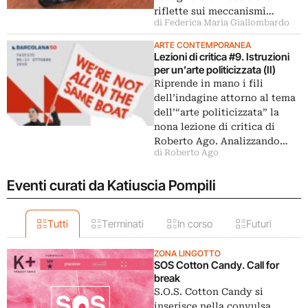
riflette sui meccanismi…
di Federica Maria Giallombardo
ARTE CONTEMPORANEA
Lezioni di critica #9. Istruzioni
per un’arte politicizzata (II)
Riprende in mano i fili
dell’indagine attorno al tema
dell’“arte politicizzata” la
nona lezione di critica di
Roberto Ago. Analizzando…
di Roberto Ago
Eventi curati da Katiuscia Pompili
Tutti
Terminati
In corso
Futuri
ZONA LINGOTTO
SOS Cotton Candy. Call for
break
S.O.S. Cotton Candy si
inserisce nella convulsa