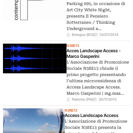
Parking 095, in occasione di
Art City White Night,
presenta Il Pensiero
Sotterraneo / Thinking
Underground a…
Bologna (BO)
24/01/2014
N38E13
Acces Landscape Access -
Marco Gasperini
L’Associazione di Promozione
Sociale N38E13 chiude il
primo progetto presentando
l’ultima microresidenza di
Access Landscape Access.
Marco Gasperini | mg.mas…
Palermo (PA)
30/11/2013
N38E13
Access Landscape Access
L’Associazione di Promozione
Sociale N38E13 presenta la