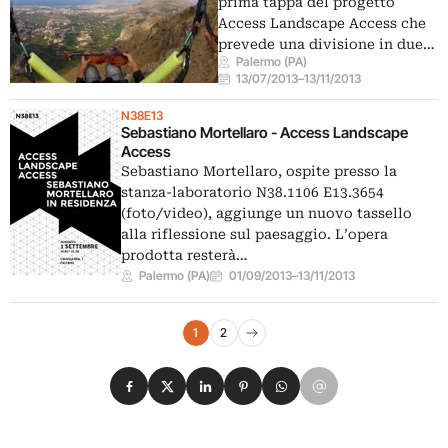
prima tappa del progetto
Access Landscape Access che
prevede una divisione in due…
Palermo (PA)
13/07/2013
–
13/11/2013
N38E13
Sebastiano Mortellaro - Access Landscape
Access
Sebastiano Mortellaro, ospite presso la
stanza-laboratorio N38.1106 E13.3654
(foto/video), aggiunge un nuovo tassello
alla riflessione sul paesaggio. L’opera
prodotta resterà…
Palermo (PA)
01/09/2013
–
13/11/2013
Navigazione eventi
1
2
Pagina successiva
Condividi su Facebook
Condividi su X
Condividi su LinkedIn
Condividi su Pinterest
Condividi su WhatsApp
Condividi su Email