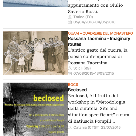
appuntamento con Giulio
Saverio Rossi.
Torino (TO)
05/04/2018
–
04/05/2018
QUAM – QUADRERIE DEL MONASTERO
Rossana Taormina - Imaginary
routes
L’antico gesto del cucire, la
poesia contemporanea di
Rossana Taormina.
Scicli (RG)
07/08/2015
–
13/09/2015
BOCS
Beclosed
Beclosed, è il frutto del
workshop in “Metodologia
della curatela. Site and
situation specific art” a cura
di Katiuscia Pompili…
Catania (CT)
23/07/2015