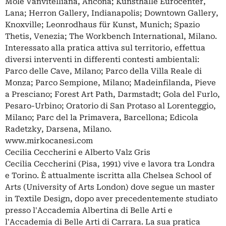
Mole Vanvitelliana, Ancona; Kunsthalle Eurocenter,
Lana; Herron Gallery, Indianapolis; Downtown Gallery,
Knoxville; Leonrodhaus für Kunst, Munich; Spazio
Thetis, Venezia; The Workbench International, Milano.
Interessato alla pratica attiva sul territorio, effettua
diversi interventi in differenti contesti ambientali:
Parco delle Cave, Milano; Parco della Villa Reale di
Monza; Parco Sempione, Milano; Madeinfilanda, Pieve
a Presciano; Forest Art Path, Darmstadt; Gola del Furlo,
Pesaro-Urbino; Oratorio di San Protaso al Lorenteggio,
Milano; Parc del la Primavera, Barcellona; Edicola
Radetzky, Darsena, Milano.
www.mirkocanesi.com
Cecilia Ceccherini e Alberto Valz Gris
Cecilia Ceccherini (Pisa, 1991) vive e lavora tra Londra
e Torino. È attualmente iscritta alla Chelsea School of
Arts (University of Arts London) dove segue un master
in Textile Design, dopo aver precedentemente studiato
presso l'Accademia Albertina di Belle Arti e
l'Accademia di Belle Arti di Carrara. La sua pratica