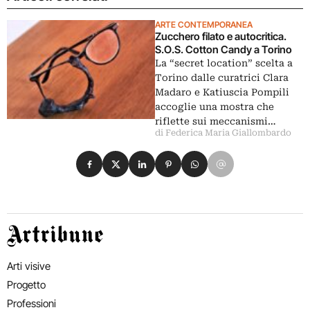
ARTE CONTEMPORANEA
Zucchero filato e autocritica.
S.O.S. Cotton Candy a Torino
La “secret location” scelta a
Torino dalle curatrici Clara
Madaro e Katiuscia Pompili
accoglie una mostra che
riflette sui meccanismi…
di Federica Maria Giallombardo
Condividi su Facebook
Condividi su X
Condividi su LinkedIn
Condividi su Pinterest
Condividi su WhatsApp
Condividi su Email
Artribune
Arti visive
Progetto
Professioni