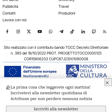
Pubblicità
Travel
Contatti
Produzioni
Lavora con noi
Seguici su Facebook
Seguici su Instagram
Seguici su X
Seguici su YouTube
Seguici su WhatsApp
Seguici su Telegram
Seguici su TikTok
Seguici su Link
Seguici su
Segui
Sito realizzato con il contributo bando TOCC Decreto Direttoriale
n. 385 del 19/10/2022 PROT. PROGETTOTOCC0000125
COR15906233 CUPC87J23001080008
La prima cosa che leggerete ogni mattina!
© 2011-2026 ARTRIBUNE srl – Corso Vittorio Emanuele II, 287 –
Iscrivetevi alla newsletter quotidiana di
00186 Roma - P.I. 11381581005
Artribune per non perdere nessuna notizia
Privacy: Responsabile della protezione dei dati personali
ARTRIBUNE srl – Corso Vittorio Emanuele II, 287 – 00186 Roma
Iscriviti alla newsletter
Termini e condizioni
Privacy Policy
Cookie Policy
Credits