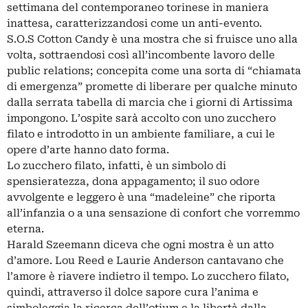
settimana del contemporaneo torinese in maniera
inattesa, caratterizzandosi come un anti-evento.
S.O.S Cotton Candy è una mostra che si fruisce uno alla
volta, sottraendosi così all’incombente lavoro delle
public relations; concepita come una sorta di “chiamata
di emergenza” promette di liberare per qualche minuto
dalla serrata tabella di marcia che i giorni di Artissima
impongono. L’ospite sarà accolto con uno zucchero
filato e introdotto in un ambiente familiare, a cui le
opere d’arte hanno dato forma.
Lo zucchero filato, infatti, è un simbolo di
spensieratezza, dona appagamento; il suo odore
avvolgente e leggero è una “madeleine” che riporta
all’infanzia o a una sensazione di confort che vorremmo
eterna.
Harald Szeemann diceva che ogni mostra è un atto
d’amore. Lou Reed e Laurie Anderson cantavano che
l’amore è riavere indietro il tempo. Lo zucchero filato,
quindi, attraverso il dolce sapore cura l’anima e