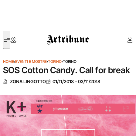
Artribune
HOME
›
EVENTI E MOSTRE
›
TORINO
›
TORINO
SOS Cotton Candy. Call for break
ZONA LINGOTTO
01/11/2018
–
03/11/2018