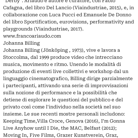
“Derby”. Ariaudo è autore e curatore, con Fabio
Cafagna, del libro Del Lancio (Viaindustriae, 2015), e, in
collaborazione con Luca Pucci ed Emanuele De Donno
del libro Sportification, eurovisions, performativity and
playgrounds (Viaindustriae, 2017).
www.francoariaudo.com
Johanna Billing
Johanna Billing (Jönköping , 1973), vive e lavora a
Stoccolma, dal 1999 produce video che intrecciano
musica, movimento e ritmo. Unendo le modalità di
produzione di eventi live collettivi e workshop dal un
linguaggio cinematografico, Billing dirige parzialmente
i partecipanti, attivando una serie di improvvisazioni
sulla nozione di performance e la possibilità che
detiene di esplorare le questioni del pubblico e del
privato così come l'individuo nella società nel suo
insieme. Le sue recenti mostre personali includono:
Keeping Time,Villa Croce, Genova (2016), I’m Gonna
Live Anyhow until I Die, the MAC, Belfast (2012);
Moving In, Five Films, Grazer Kunstverein, Graz,