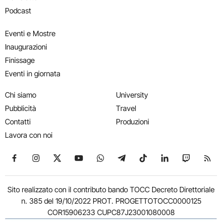
Podcast
Eventi e Mostre
Inaugurazioni
Finissage
Eventi in giornata
Chi siamo
University
Pubblicità
Travel
Contatti
Produzioni
Lavora con noi
Seguici su Facebook
Seguici su Instagram
Seguici su X
Seguici su YouTube
Seguici su WhatsApp
Seguici su Telegram
Seguici su TikTok
Seguici su Link
Seguici su
Segui
Sito realizzato con il contributo bando TOCC Decreto Direttoriale
n. 385 del 19/10/2022 PROT. PROGETTOTOCC0000125
COR15906233 CUPC87J23001080008