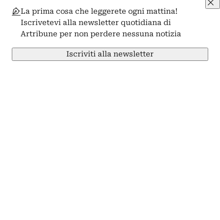
La prima cosa che leggerete ogni mattina!
Iscrivetevi alla newsletter quotidiana di
Artribune per non perdere nessuna notizia
Iscriviti alla newsletter
Condividi su Facebook
Condividi su X
Condividi su LinkedIn
Condividi su Pinterest
Condividi su WhatsApp
Condividi su Email
Artribune
Arti visive
Progetto
Professioni
Arti performative