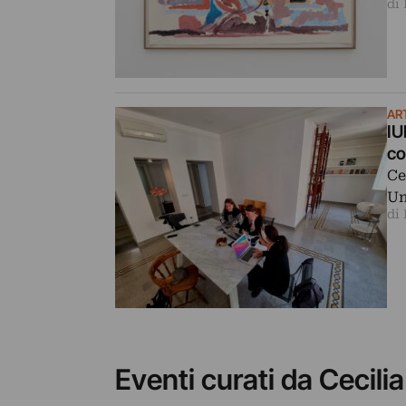
di
ART
IU
co
Ce
Un
di
Eventi curati da Cecili