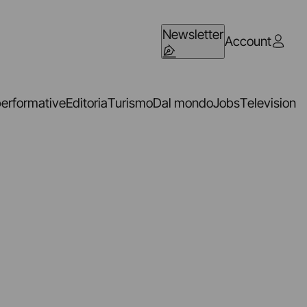
Newsletter
Account
performative
Editoria
Turismo
Dal mondo
Jobs
Television