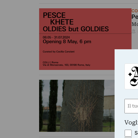
CO
Pe
Mo
VI
Me
In
Nom
de
co
(Requ
First
Vogl
S