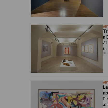
AR
Tr
a 
Al
in
di
AR
La
ap
Pe
al