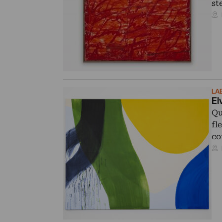
st
LA
El
Qu
fl
co