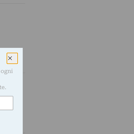
 ogni
e
te.
 materiale
emporanei