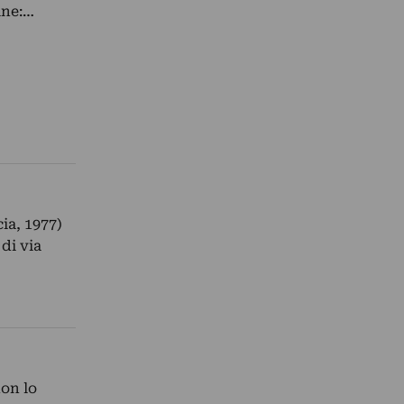
ine:…
ia, 1977)
di via
non lo