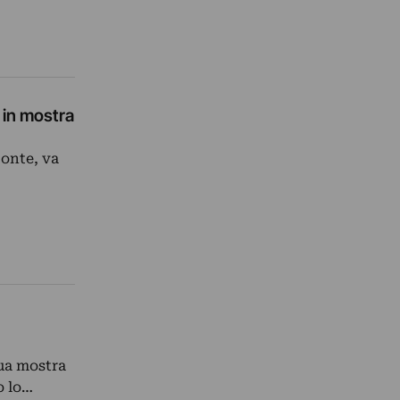
i in mostra
Monte, va
sua mostra
o lo…