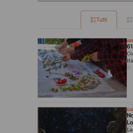
Tutti
AR
61
Co
It
GA
No
Lo
La