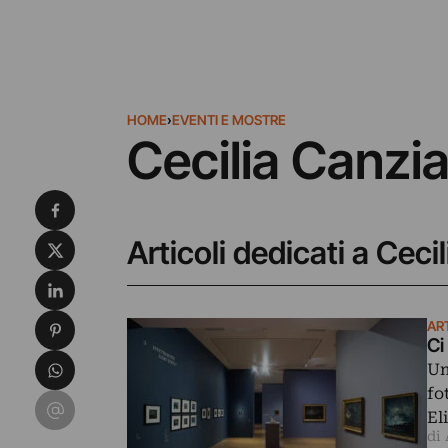
HOME
›
EVENTI E MOSTRE
Cecilia Canzia
Condividi su Facebook
Condividi su X
Articoli dedicati a Ceci
Condividi su LinkedIn
Condividi su Pinterest
ART
Ci
Condividi su WhatsApp
Un
fo
Condividi su Email
El
di