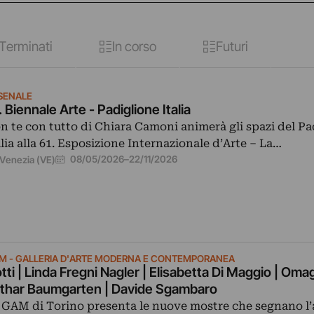
Terminati
In corso
Futuri
SENALE
. Biennale Arte - Padiglione Italia
n te con tutto di Chiara Camoni animerà gli spazi del Pa
alia alla 61. Esposizione Internazionale d’Arte – La…
08/05/2026
–
22/11/2026
Venezia (VE)
M - GALLERIA D'ARTE MODERNA E CONTEMPORANEA
tti | Linda Fregni Nagler | Elisabetta Di Maggio | Oma
thar Baumgarten | Davide Sgambaro
 GAM di Torino presenta le nuove mostre che segnano l’