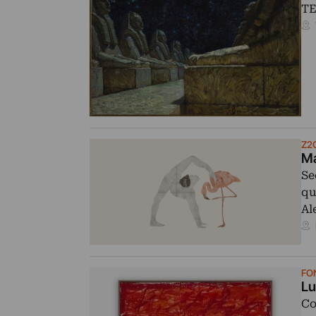
TE
Z2
Ma
Se
qu
Al
FO
Lu
Co