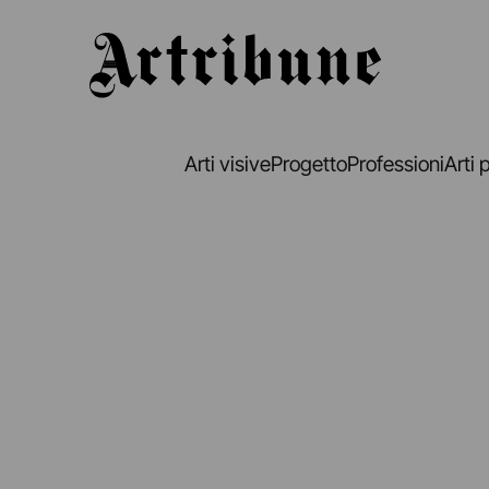
Artribune
Arti visive
Progetto
Professioni
Arti 