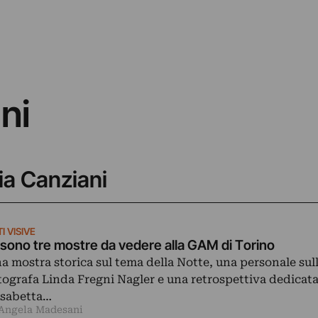
ni
lia Canziani
I VISIVE
 sono tre mostre da vedere alla GAM di Torino
a mostra storica sul tema della Notte, una personale sul
tografa Linda Fregni Nagler e una retrospettiva dedicata
isabetta…
 Angela Madesani