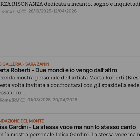
RZA RISONANZA dedicata a incanto, sogno e inquietud
28/10/2025
–
12/04/2026
Torino (TO)
O GALLERIA - SARA ZANIN
rta Roberti - Due mondi e io vengo dall’altro
conda mostra personale dell’artista Marta Roberti (Bresc
esta volta invitata a confrontarsi con gli spazidella sede 
essandro…
01/03/2025
–
30/04/2025
Roma (RM)
NDAZIONE DEL MONTE
isa Gardini - La stessa voce ma non lo stesso canto
n la mostra personale Luisa Gardini. La stessa voce ma 