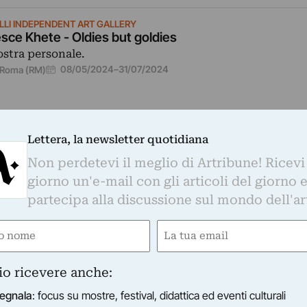
LLI INDEPENDENT ART GALLERY
sce Khete - Oldies but goldies
stra personale.
08/05/2024
–
31/07/2024
Roma (RM)
Lettera, la newsletter quotidiana
Non perdetevi il meglio di Artribune! Ricevi
giorno un'e-mail con gli articoli del giorno 
LLA ROMANA
mories in Stone: a Screening
partecipa alla discussione sul mondo dell'ar
centrata su due temi, l’indagine si concentra sulla forma
e
Email
lla memoria, analizzando la relazione degli artisti cont
n i…
ired)
(Required)
04/05/2016
Firenze (FI)
io ricevere anche:
egnala
: focus su mostre, festival, didattica ed eventi culturali