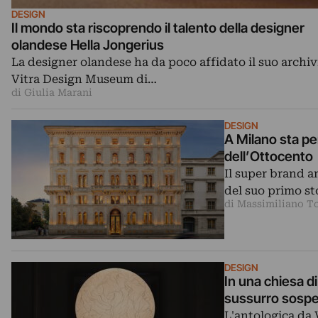
DESIGN
Il mondo sta riscoprendo il talento della designer
olandese Hella Jongerius
La designer olandese ha da poco affidato il suo archiv
Vitra Design Museum di…
di Giulia Marani
DESIGN
A Milano sta pe
dell’Ottocento
Il super brand a
del suo primo sto
di Massimiliano To
DESIGN
In una chiesa d
sussurro sospe
L'antologica da 