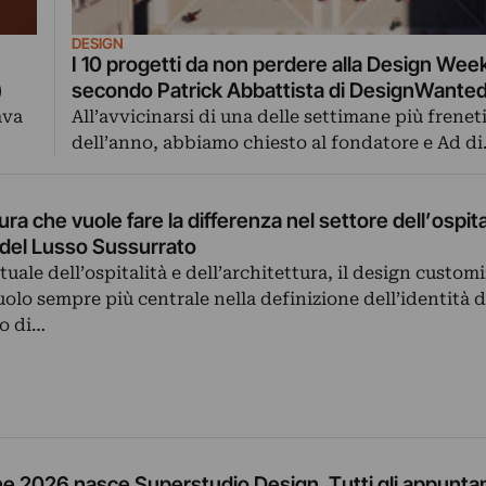
DESIGN
I 10 progetti da non perdere alla Design We
)
secondo Patrick Abbattista di DesignWante
ava
All’avvicinarsi di una delle settimane più frenet
dell’anno, abbiamo chiesto al fondatore e Ad d
ura che vuole fare la differenza nel settore dell’ospita
 del Lusso Sussurrato
ale dell’ospitalità e dell’architettura, il design customi
lo sempre più centrale nella definizione dell’identità d
to di…
one 2026 nasce Superstudio Design. Tutti gli appunta