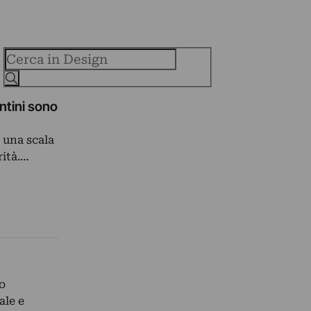
Cerca
entini sono
 una scala
rità.…
o
ale e