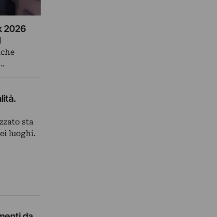
ek 2026
d
iche
i…
lità.
zzato sta
ei luoghi.
menti da