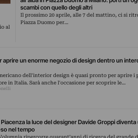
all’alba in Piazza Duomo a Milano: porti un og
scambi con quello degli altri
Il prossimo 20 aprile, alle 7 del mattino, ci si rit
Piazza Duomo per…
io al
r aprire un enorme negozio di design dentro un inter
mericano dell'interior design è quasi pronto per aprire i
re in Italia. Sarà anche l'occasione per scoprire le…
nelli
i Piacenza la luce del designer Davide Groppi diventa
so nel tempo
Volumnia ripercorre quarant’anni di ricerca del grande 