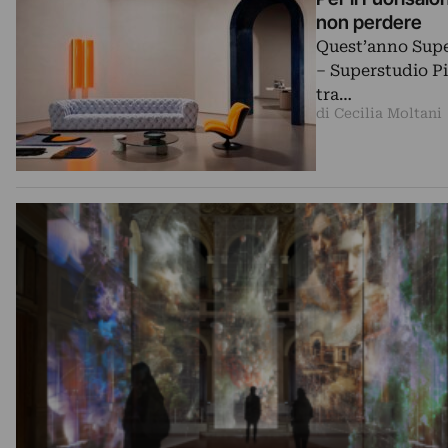
non perdere
Quest’anno Supe
– Superstudio Pi
tra…
di Cecilia Moltani