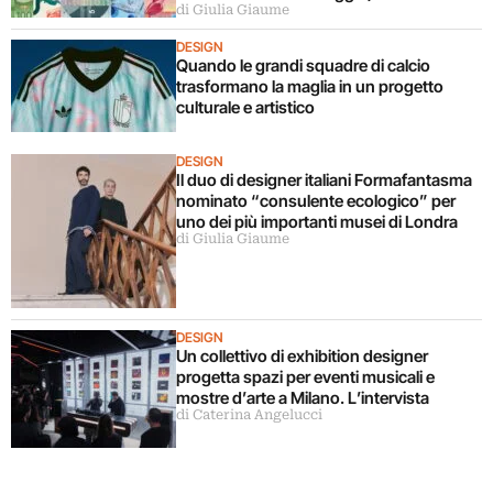
di Giulia Giaume
DESIGN
Quando le grandi squadre di calcio
trasformano la maglia in un progetto
culturale e artistico
DESIGN
Il duo di designer italiani Formafantasma
nominato “consulente ecologico” per
uno dei più importanti musei di Londra
di Giulia Giaume
DESIGN
Un collettivo di exhibition designer
progetta spazi per eventi musicali e
mostre d’arte a Milano. L’intervista
di Caterina Angelucci