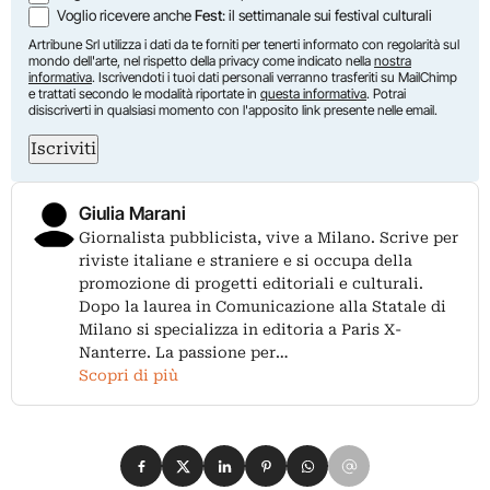
Voglio ricevere anche
Fest
: il settimanale sui festival culturali
Artribune Srl utilizza i dati da te forniti per tenerti informato con regolarità sul
mondo dell'arte, nel rispetto della privacy come indicato nella
nostra
informativa
. Iscrivendoti i tuoi dati personali verranno trasferiti su MailChimp
e trattati secondo le modalità riportate in
questa informativa
. Potrai
disiscriverti in qualsiasi momento con l'apposito link presente nelle email.
Iscriviti
Giulia Marani
Giornalista pubblicista, vive a Milano. Scrive per
riviste italiane e straniere e si occupa della
promozione di progetti editoriali e culturali.
Dopo la laurea in Comunicazione alla Statale di
Milano si specializza in editoria a Paris X-
Nanterre. La passione per…
Scopri di più
Condividi su Facebook
Condividi su X
Condividi su LinkedIn
Condividi su Pinterest
Condividi su WhatsApp
Condividi su Email