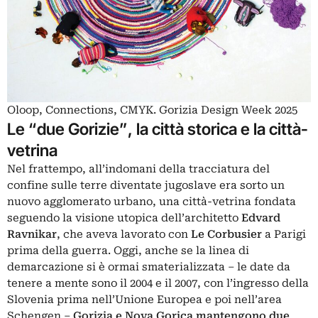
Oloop, Connections, CMYK. Gorizia Design Week 2025
Le “due Gorizie”, la città storica e la città-
vetrina
Nel frattempo, all’indomani della tracciatura del
confine sulle terre diventate jugoslave era sorto un
nuovo agglomerato urbano, una città-vetrina fondata
seguendo la visione utopica dell’architetto
Edvard
Ravnikar
, che aveva lavorato con
Le Corbusier
a Parigi
prima della guerra. Oggi, anche se la linea di
demarcazione si è ormai smaterializzata – le date da
tenere a mente sono il 2004 e il 2007, con l’ingresso della
Slovenia prima nell’Unione Europea e poi nell’area
Schengen –
Gorizia e Nova Gorica mantengono due