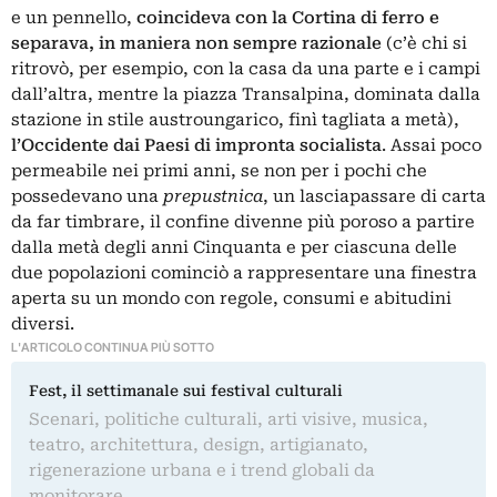
e un pennello,
coincideva con la Cortina di ferro e
separava, in maniera non sempre razionale
(c’è chi si
ritrovò, per esempio, con la casa da una parte e i campi
dall’altra, mentre la piazza Transalpina, dominata dalla
stazione in stile austroungarico, finì tagliata a metà),
l’Occidente dai Paesi di impronta socialista
. Assai poco
permeabile nei primi anni, se non per i pochi che
possedevano una
prepustnica
, un lasciapassare di carta
da far timbrare, il confine divenne più poroso a partire
dalla metà degli anni Cinquanta e per ciascuna delle
due popolazioni cominciò a rappresentare una finestra
aperta su un mondo con regole, consumi e abitudini
diversi.
L'ARTICOLO CONTINUA PIÙ SOTTO
Fest, il settimanale sui festival culturali
Scenari, politiche culturali, arti visive, musica,
teatro, architettura, design, artigianato,
rigenerazione urbana e i trend globali da
monitorare.