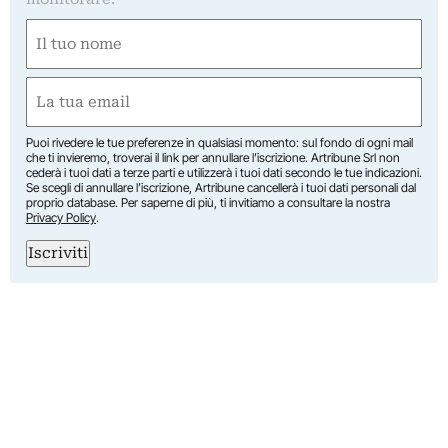
Nome
(Required)
First
Email
(Required)
Puoi rivedere le tue preferenze in qualsiasi momento: sul fondo di ogni mail
che ti invieremo, troverai il link per annullare l’iscrizione. Artribune Srl non
cederà i tuoi dati a terze parti e utilizzerà i tuoi dati secondo le tue indicazioni.
Se scegli di annullare l’iscrizione, Artribune cancellerà i tuoi dati personali dal
proprio database. Per saperne di più, ti invitiamo a consultare la nostra
Privacy Policy
.
Iscriviti