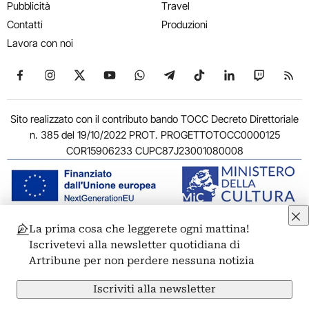
Pubblicità
Travel
Contatti
Produzioni
Lavora con noi
Seguici su Facebook
Seguici su Instagram
Seguici su X
Seguici su YouTube
Seguici su WhatsApp
Seguici su Telegram
Seguici su TikTok
Seguici su Link
Seguici su
Segui
Sito realizzato con il contributo bando TOCC Decreto Direttoriale
n. 385 del 19/10/2022 PROT. PROGETTOTOCC0000125
COR15906233 CUPC87J23001080008
La prima cosa che leggerete ogni mattina!
© 2011-2026 ARTRIBUNE srl – Corso Vittorio Emanuele II, 287 –
Iscrivetevi alla newsletter quotidiana di
00186 Roma - P.I. 11381581005
Artribune per non perdere nessuna notizia
Privacy: Responsabile della protezione dei dati personali
ARTRIBUNE srl – Corso Vittorio Emanuele II, 287 – 00186 Roma
Iscriviti alla newsletter
Termini e condizioni
Privacy Policy
Cookie Policy
Credits