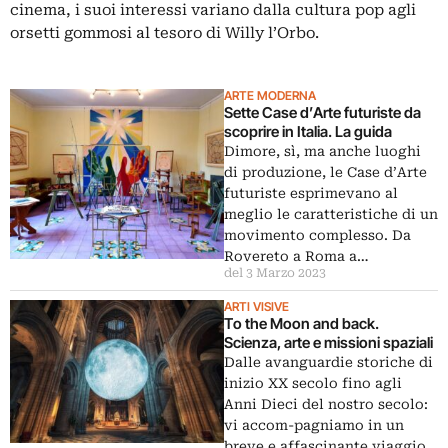
cinema, i suoi interessi variano dalla cultura pop agli
orsetti gommosi al tesoro di Willy l’Orbo.
ARTE MODERNA
Sette Case d’Arte futuriste da
scoprire in Italia. La guida
Dimore, sì, ma anche luoghi
di produzione, le Case d’Arte
futuriste esprimevano al
meglio le caratteristiche di un
movimento complesso. Da
Rovereto a Roma a…
del 3 Marzo 2023
ARTI VISIVE
To the Moon and back.
Scienza, arte e missioni spaziali
Dalle avanguardie storiche di
inizio XX secolo fino agli
Anni Dieci del nostro secolo:
vi accom-pagniamo in un
breve e affascinante viaggio