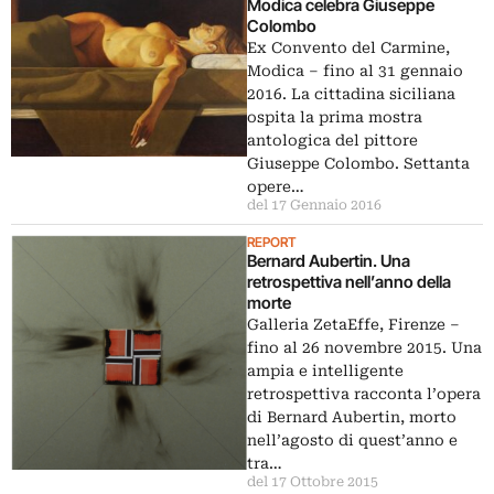
Modica celebra Giuseppe
Colombo
Ex Convento del Carmine,
Modica – fino al 31 gennaio
2016. La cittadina siciliana
ospita la prima mostra
antologica del pittore
Giuseppe Colombo. Settanta
opere…
del 17 Gennaio 2016
REPORT
Bernard Aubertin. Una
retrospettiva nell’anno della
morte
Galleria ZetaEffe, Firenze –
fino al 26 novembre 2015. Una
ampia e intelligente
retrospettiva racconta l’opera
di Bernard Aubertin, morto
nell’agosto di quest’anno e
tra…
del 17 Ottobre 2015