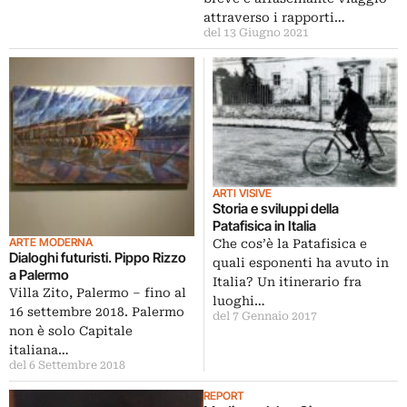
attraverso i rapporti…
del 13 Giugno 2021
ARTI VISIVE
Storia e sviluppi della
Patafisica in Italia
ARTE MODERNA
Che cos’è la Patafisica e
Dialoghi futuristi. Pippo Rizzo
quali esponenti ha avuto in
a Palermo
Italia? Un itinerario fra
Villa Zito, Palermo ‒ fino al
luoghi…
16 settembre 2018. Palermo
del 7 Gennaio 2017
non è solo Capitale
italiana…
del 6 Settembre 2018
REPORT