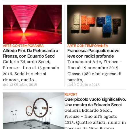
ARTE CONTEMPORANEA
ARTE CONTEMPORANEA
Alfredo Pirri. Da Pietrasanta a
Francesca Pasquali: nuove
Firenze, con Eduardo Secci
leve con radici profonde
Galleria Eduardo Secci,
Tornabuoni Arte, Firenze –
Firenze – fino al 15 gennaio
fino al 19 novembre 2015.
2016. Sodalizio che si
Classe 1980 e bolognese di
rinnova, quello…
nascita,…
del 12 Ottobre 2015
del 9 Ottobre 2015
REPORT
Quel piccolo vuoto significativo.
Una mostra da Eduardo Secci
Galleria Eduardo Secci,
Firenze – fino all’8 agosto
2015. Quattro artisti, riuniti in
Toscana da Gino Pisapia,