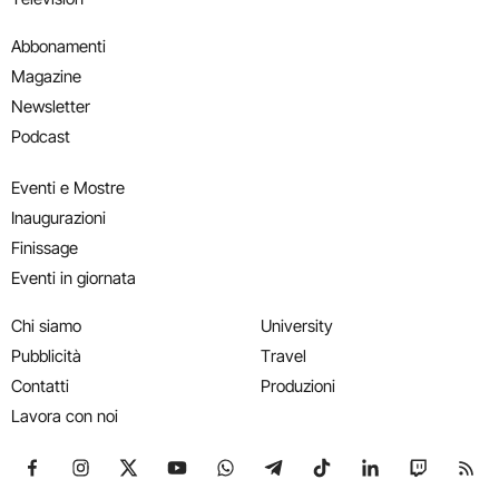
Abbonamenti
Magazine
Newsletter
Podcast
Eventi e Mostre
Inaugurazioni
Finissage
Eventi in giornata
Chi siamo
University
Pubblicità
Travel
Contatti
Produzioni
Lavora con noi
Seguici su Facebook
Seguici su Instagram
Seguici su X
Seguici su YouTube
Seguici su WhatsApp
Seguici su Telegram
Seguici su TikTok
Seguici su Link
Seguici su
Segui