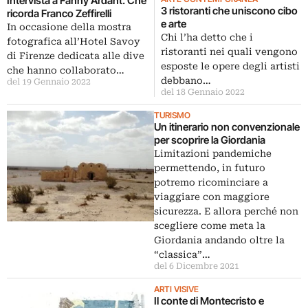
Intervista a Fanny Ardant. Che
3 ristoranti che uniscono cibo
ricorda Franco Zeffirelli
e arte
In occasione della mostra
Chi l’ha detto che i
fotografica all’Hotel Savoy
ristoranti nei quali vengono
di Firenze dedicata alle dive
esposte le opere degli artisti
che hanno collaborato…
debbano…
del 19 Gennaio 2022
del 18 Gennaio 2022
TURISMO
Un itinerario non convenzionale
per scoprire la Giordania
Limitazioni pandemiche
permettendo, in futuro
potremo ricominciare a
viaggiare con maggiore
sicurezza. E allora perché non
scegliere come meta la
Giordania andando oltre la
“classica”…
del 6 Dicembre 2021
ARTI VISIVE
Il conte di Montecristo e