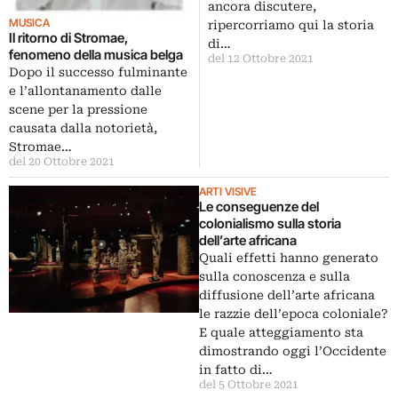
ancora discutere,
MUSICA
ripercorriamo qui la storia
Il ritorno di Stromae,
di…
fenomeno della musica belga
del 12 Ottobre 2021
Dopo il successo fulminante
e l’allontanamento dalle
scene per la pressione
causata dalla notorietà,
Stromae…
del 20 Ottobre 2021
ARTI VISIVE
Le conseguenze del
colonialismo sulla storia
dell’arte africana
Quali effetti hanno generato
sulla conoscenza e sulla
diffusione dell’arte africana
le razzie dell’epoca coloniale?
E quale atteggiamento sta
dimostrando oggi l’Occidente
in fatto di…
del 5 Ottobre 2021