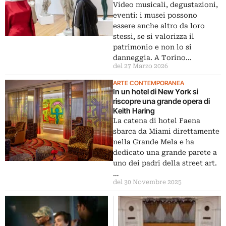
pubblico
Video musicali, degustazioni,
eventi: i musei possono
essere anche altro da loro
stessi, se si valorizza il
patrimonio e non lo si
danneggia. A Torino…
del 27 Marzo 2026
ARTE CONTEMPORANEA
In un hotel di New York si
riscopre una grande opera di
Keith Haring
La catena di hotel Faena
sbarca da Miami direttamente
nella Grande Mela e ha
dedicato una grande parete a
uno dei padri della street art.
…
del 30 Novembre 2025