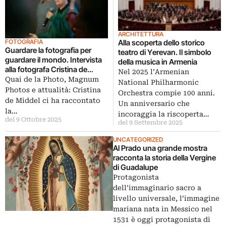
ARCHITETTURA
FOTOGRAFIA
Alla scoperta dello storico
Guardare la fotografia per
teatro di Yerevan. Il simbolo
guardare il mondo. Intervista
della musica in Armenia
alla fotografa Cristina de
Nel 2025 l’Armenian
Middel
Quai de la Photo, Magnum
National Philharmonic
Photos e attualità: Cristina
Orchestra compie 100 anni.
de Middel ci ha raccontato
Un anniversario che
la…
incoraggia la riscoperta…
del 9 Ottobre 2025
del 9 Settembre 2025
UNCATEGORIZED
Al Prado una grande mostra
racconta la storia della Vergine
di Guadalupe
Protagonista
dell’immaginario sacro a
livello universale, l’immagine
mariana nata in Messico nel
1531 è oggi protagonista di