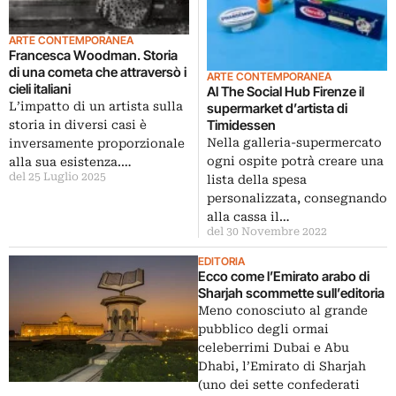
ARTE CONTEMPORANEA
Francesca Woodman. Storia
di una cometa che attraversò i
ARTE CONTEMPORANEA
cieli italiani
Al The Social Hub Firenze il
L’impatto di un artista sulla
supermarket d’artista di
Timidessen
storia in diversi casi è
Nella galleria-supermercato
inversamente proporzionale
ogni ospite potrà creare una
alla sua esistenza.…
del 25 Luglio 2025
lista della spesa
personalizzata, consegnando
alla cassa il…
del 30 Novembre 2022
EDITORIA
Ecco come l’Emirato arabo di
Sharjah scommette sull’editoria
Meno conosciuto al grande
pubblico degli ormai
celeberrimi Dubai e Abu
Dhabi, l’Emirato di Sharjah
(uno dei sette confederati