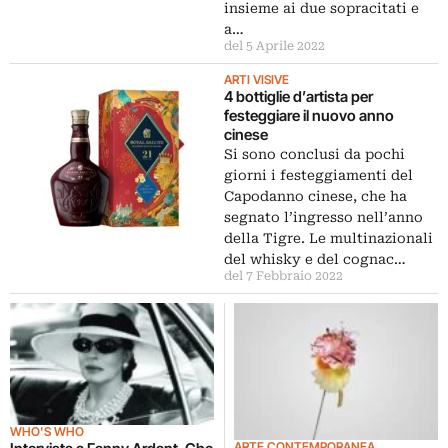
insieme ai due sopracitati e
a…
del 5 Aprile 2022
ARTI VISIVE
4 bottiglie d’artista per
festeggiare il nuovo anno
cinese
Si sono conclusi da pochi
giorni i festeggiamenti del
Capodanno cinese, che ha
segnato l’ingresso nell’anno
della Tigre. Le multinazionali
del whisky e del cognac…
del 7 Febbraio 2022
WHO'S WHO
ARTE CONTEMPORANEA