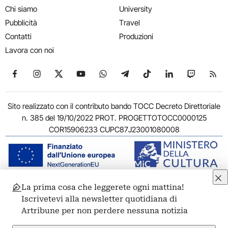
Chi siamo
University
Pubblicità
Travel
Contatti
Produzioni
Lavora con noi
Seguici su Facebook
Seguici su Instagram
Seguici su X
Seguici su YouTube
Seguici su WhatsApp
Seguici su Telegram
Seguici su TikTok
Seguici su Link
Seguici su
Segui
Sito realizzato con il contributo bando TOCC Decreto Direttoriale
n. 385 del 19/10/2022 PROT. PROGETTOTOCC0000125
COR15906233 CUPC87J23001080008
La prima cosa che leggerete ogni mattina!
© 2011-2026 ARTRIBUNE srl – Corso Vittorio Emanuele II, 287 –
Iscrivetevi alla newsletter quotidiana di
00186 Roma - P.I. 11381581005
Artribune per non perdere nessuna notizia
Privacy: Responsabile della protezione dei dati personali
ARTRIBUNE srl – Corso Vittorio Emanuele II, 287 – 00186 Roma