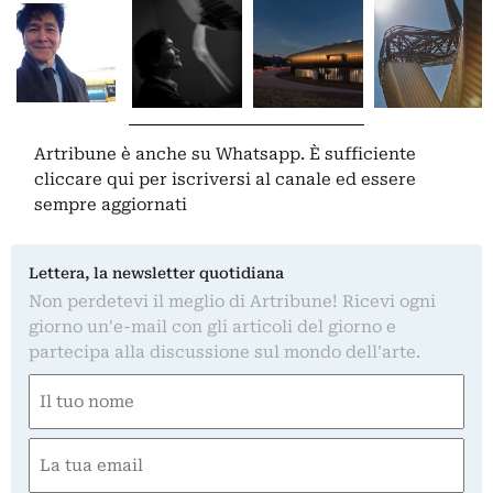
Artribune è anche su Whatsapp. È sufficiente
cliccare qui
per iscriversi al canale ed essere
sempre aggiornati
Lettera, la newsletter quotidiana
Non perdetevi il meglio di Artribune! Ricevi ogni
giorno un'e-mail con gli articoli del giorno e
partecipa alla discussione sul mondo dell'arte.
Nome
(Obbligatorio)
Nome
Email
(Obbligatorio)