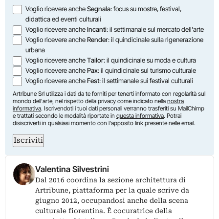
Opzioni
Voglio ricevere anche
Segnala
: focus su mostre, festival,
didattica ed eventi culturali
Voglio ricevere anche
Incanti
: il settimanale sul mercato dell'arte
Voglio ricevere anche
Render
: il quindicinale sulla rigenerazione
urbana
Voglio ricevere anche
Tailor
: il quindicinale su moda e cultura
Voglio ricevere anche
Pax
: il quindicinale sul turismo culturale
Voglio ricevere anche
Fest
: il settimanale sui festival culturali
Artribune Srl utilizza i dati da te forniti per tenerti informato con regolarità sul
mondo dell'arte, nel rispetto della privacy come indicato nella
nostra
informativa
. Iscrivendoti i tuoi dati personali verranno trasferiti su MailChimp
e trattati secondo le modalità riportate in
questa informativa
. Potrai
disiscriverti in qualsiasi momento con l'apposito link presente nelle email.
Iscriviti
Valentina Silvestrini
Dal 2016 coordina la sezione architettura di
Artribune, piattaforma per la quale scrive da
giugno 2012, occupandosi anche della scena
culturale fiorentina. È cocuratrice della