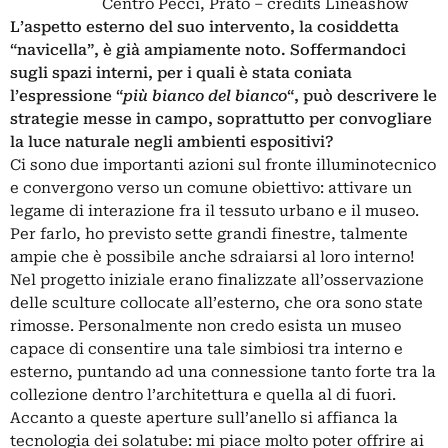
Centro Pecci, Prato – credits Lineashow
L’aspetto esterno del suo intervento, la cosiddetta
“navicella”, è già ampiamente noto. Soffermandoci
sugli spazi interni, per i quali è stata coniata
l’espressione “
più bianco del bianco
“, può descrivere le
strategie messe in campo, soprattutto per convogliare
la luce naturale negli ambienti espositivi?
Ci sono due importanti azioni sul fronte illuminotecnico
e convergono verso un comune obiettivo: attivare un
legame di interazione fra il tessuto urbano e il museo.
Per farlo, ho previsto sette grandi finestre, talmente
ampie che è possibile anche sdraiarsi al loro interno!
Nel progetto iniziale erano finalizzate all’osservazione
delle sculture collocate all’esterno, che ora sono state
rimosse. Personalmente non credo esista un museo
capace di consentire una tale simbiosi tra interno e
esterno, puntando ad una connessione tanto forte tra la
collezione dentro l’architettura e quella al di fuori.
Accanto a queste aperture sull’anello si affianca la
tecnologia dei
solatube
: mi piace molto poter offrire ai