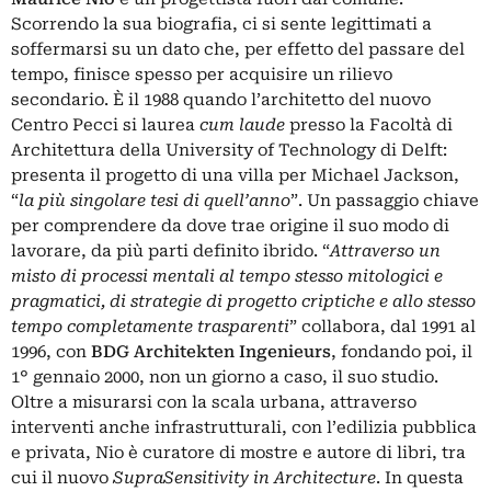
Scorrendo la sua biografia, ci si sente legittimati a
soffermarsi su un dato che, per effetto del passare del
tempo, finisce spesso per acquisire un rilievo
secondario. È il 1988 quando l’architetto del nuovo
Centro Pecci si laurea
cum laude
presso la Facoltà di
Architettura della University of Technology di Delft:
presenta il progetto di una villa per Michael Jackson,
“
la più singolare tesi di quell’anno
”. Un passaggio chiave
per comprendere da dove trae origine il suo modo di
lavorare, da più parti definito ibrido. “
Attraverso un
misto di processi mentali al tempo stesso mitologici e
pragmatici, di strategie di progetto criptiche e allo stesso
tempo completamente trasparenti
” collabora, dal 1991 al
1996, con
BDG Architekten Ingenieurs
, fondando poi, il
1° gennaio 2000, non un giorno a caso, il suo studio.
Oltre a misurarsi con la scala urbana, attraverso
interventi anche infrastrutturali, con l’edilizia pubblica
e privata, Nio è curatore di mostre e autore di libri, tra
cui il nuovo
SupraSensitivity in Architecture
. In questa