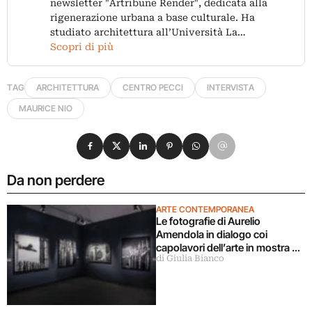
newsletter "Artribune Render", dedicata alla
rigenerazione urbana a base culturale. Ha
studiato architettura all’Università La…
Scopri di più
TAG
ARCHITETTURA
CENTRO PECCI
INTERVISTA
MAURICE NIO
Condividi su Facebook
Condividi su X
Condividi su LinkedIn
Condividi su Pinterest
Condividi su WhatsApp
Condividi su Email
Da non perdere
ARTE CONTEMPORANEA
Le fotografie di Aurelio
Amendola in dialogo coi
capolavori dell’arte in mostra a
di Giulia Bianco
Milano