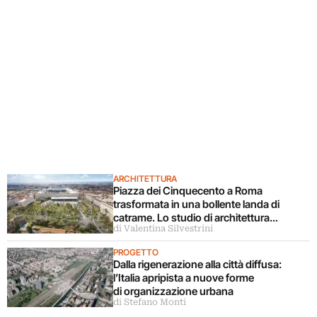
ARCHITETTURA
Piazza dei Cinquecento a Roma
trasformata in una bollente landa di
catrame. Lo studio di architettura
di Valentina Silvestrini
disconosce il progetto
PROGETTO
Dalla rigenerazione alla città diffusa:
l’Italia apripista a nuove forme
di organizzazione urbana
di Stefano Monti