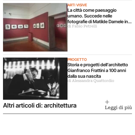
ARTI VISIVE
La città come paesaggio
umano. Succede nelle
fotografie di Matilde Damele in
di Fabio Petrelli
mostra a Roma
PROGETTO
Storia e progetti dell’architetto
Gianfranco Frattini a 100 anni
dalla sua nascita
di Alessandra Quattordio
Altri articoli di: architettura
Leggi di più