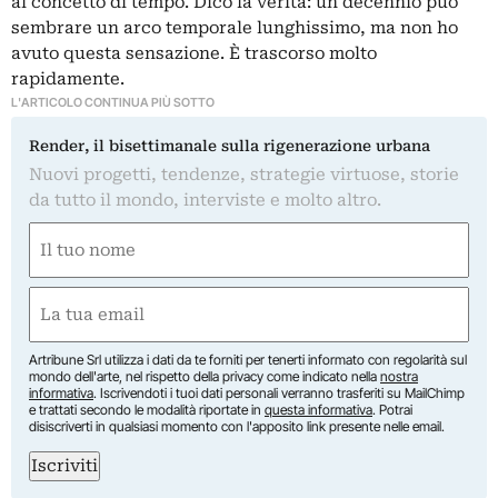
al concetto di tempo. Dico la verità: un decennio può
sembrare un arco temporale lunghissimo, ma non ho
avuto questa sensazione. È trascorso molto
rapidamente.
L'ARTICOLO CONTINUA PIÙ SOTTO
Render, il bisettimanale sulla rigenerazione urbana
Nuovi progetti, tendenze, strategie virtuose, storie
da tutto il mondo, interviste e molto altro.
Nome
(Obbligatorio)
Nome
Email
(Obbligatorio)
Artribune Srl utilizza i dati da te forniti per tenerti informato con regolarità sul
mondo dell'arte, nel rispetto della privacy come indicato nella
nostra
informativa
. Iscrivendoti i tuoi dati personali verranno trasferiti su MailChimp
e trattati secondo le modalità riportate in
questa informativa
. Potrai
disiscriverti in qualsiasi momento con l'apposito link presente nelle email.
Iscriviti