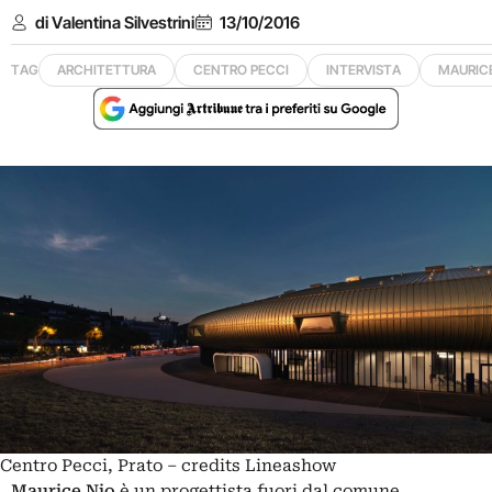
di Valentina Silvestrini
13/10/2016
TAG
ARCHITETTURA
CENTRO PECCI
INTERVISTA
MAURICE
Centro Pecci, Prato – credits Lineashow
Maurice Nio
è un progettista fuori dal comune.