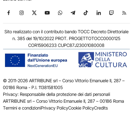
Seguici su Facebook
Seguici su Instagram
Seguici su X
Seguici su YouTube
Seguici su WhatsApp
Seguici su Telegram
Seguici su TikTok
Seguici su Link
Seguici su
Segui
Sito realizzato con il contributo bando TOCC Decreto Direttoriale
n. 385 del 19/10/2022 PROT. PROGETTOTOCC0000125
COR15906233 CUPC87J23001080008
© 2011-2026 ARTRIBUNE srl – Corso Vittorio Emanuele II, 287 –
00186 Roma - P.I. 11381581005
Privacy: Responsabile della protezione dei dati personali
ARTRIBUNE srl – Corso Vittorio Emanuele II, 287 – 00186 Roma
Termini e condizioni
Privacy Policy
Cookie Policy
Credits