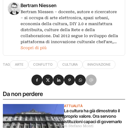
Bertram Niessen
Bertram Niessen – docente, autore e ricercatore
– si occupa di arte elettronica, spazi urbani,
economia della cultura, DIY 2.0 e manifattura
distribuita, culture della Rete e della
collaborazione. Dal 2012 segue lo sviluppo della
piattaforma di innovazione culturale cheFare,…
Scopri di più
TAG
ARTE
CONFLITTO
CULTURA
INNOVAZIONE
Condividi su Facebook
Condividi su X
Condividi su LinkedIn
Condividi su Pinterest
Condividi su WhatsApp
Condividi su Email
Da non perdere
ATTUALITÀ
La cultura ha già dimostrato il
proprio valore. Ora servono
istituzioni capaci di governarlo
di Stefano Monti