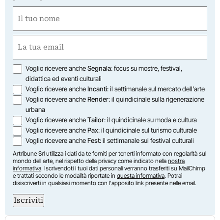
Nome
(Obbligatorio)
Nome
Email
(Obbligatorio)
Opzioni
Voglio ricevere anche
Segnala
: focus su mostre, festival,
didattica ed eventi culturali
Voglio ricevere anche
Incanti
: il settimanale sul mercato dell'arte
Voglio ricevere anche
Render
: il quindicinale sulla rigenerazione
urbana
Voglio ricevere anche
Tailor
: il quindicinale su moda e cultura
Voglio ricevere anche
Pax
: il quindicinale sul turismo culturale
Voglio ricevere anche
Fest
: il settimanale sui festival culturali
Artribune Srl utilizza i dati da te forniti per tenerti informato con regolarità sul
mondo dell'arte, nel rispetto della privacy come indicato nella
nostra
informativa
. Iscrivendoti i tuoi dati personali verranno trasferiti su MailChimp
e trattati secondo le modalità riportate in
questa informativa
. Potrai
disiscriverti in qualsiasi momento con l'apposito link presente nelle email.
Iscriviti