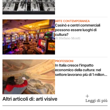
ARTE CONTEMPORANEA
Casinò e centri commerciali
possono essere luoghi di
cultura?
di Stefano Monti
PROFESSIONI
In Italia cresce l’impatto
economico della cultura: nel
settore lavorano più di 1 milione
e mezzo di persone (e molti
giovani)
Altri articoli di: arti visive
Leggi di più