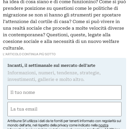
ha idea di cosa siano e di come funzionino? Come si può
prendere posizione su questioni come le politiche di
migrazione se non si hanno gli strumenti per spostare
l’attenzione dal cortile di casa? Come si può vivere in
una realtà sociale che procede a molte velocità diverse
in contemporanea? Questioni, queste, legate alla
coesione sociale e alla necessità di un nuovo welfare
culturale.
L'ARTICOLO CONTINUA PIÙ SOTTO
Incanti, il settimanale sul mercato dell'arte
Informazioni, numeri, tendenze, strategie,
investimenti, gallerie e molto altro.
Nome
(Obbligatorio)
Nome
Email
(Obbligatorio)
Artribune Srl utilizza i dati da te forniti per tenerti informato con regolarità sul
mondo dell'arte, nel rispetto della privacy come indicato nella
nostra