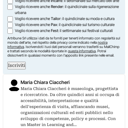
Voglio ricevere anche
Incanti
: il settimanale sul mercato dell'arte
Voglio ricevere anche
Render
: il quindicinale sulla rigenerazione
urbana
Voglio ricevere anche
Tailor
: il quindicinale su moda e cultura
Voglio ricevere anche
Pax
: il quindicinale sul turismo culturale
Voglio ricevere anche
Fest
: il settimanale sui festival culturali
Artribune Srl utilizza i dati da te forniti per tenerti informato con regolarità sul
mondo dell'arte, nel rispetto della privacy come indicato nella
nostra
informativa
. Iscrivendoti i tuoi dati personali verranno trasferiti su MailChimp
e trattati secondo le modalità riportate in
questa informativa
. Potrai
disiscriverti in qualsiasi momento con l'apposito link presente nelle email.
Iscriviti
Maria Chiara Ciaccheri
Maria Chiara Ciaccheri è museologa, progettista
e ricercatrice. Da oltre quindici anni si occupa di
accessibilità, interpretazione e qualità
dell’esperienza di visita, affiancando musei,
organizzazioni culturali ed enti pubblici nello
sviluppo di competenze, policy e processi. Con
un Master in Learning and…