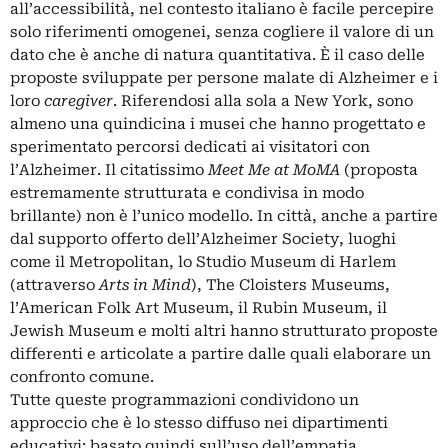
all’accessibilità, nel contesto italiano è facile percepire
solo riferimenti omogenei, senza cogliere il valore di un
dato che è anche di natura quantitativa. È il caso delle
proposte sviluppate per persone malate di Alzheimer e i
loro
caregiver
. Riferendosi alla sola a New York, sono
almeno una quindicina i musei che hanno progettato e
sperimentato percorsi dedicati ai visitatori con
l’Alzheimer. Il citatissimo
Meet Me at MoMA
(proposta
estremamente strutturata e condivisa in modo
brillante) non è l’unico modello. In città, anche a partire
dal supporto offerto dell’Alzheimer Society, luoghi
come il Metropolitan, lo Studio Museum di Harlem
(attraverso
Arts in Mind
), The Cloisters Museums,
l’American Folk Art Museum, il Rubin Museum, il
Jewish Museum e molti altri hanno strutturato proposte
differenti e articolate a partire dalle quali elaborare un
confronto comune.
Tutte queste programmazioni condividono un
approccio che è lo stesso diffuso nei dipartimenti
educativi: basato quindi sull’uso dell’empatia,