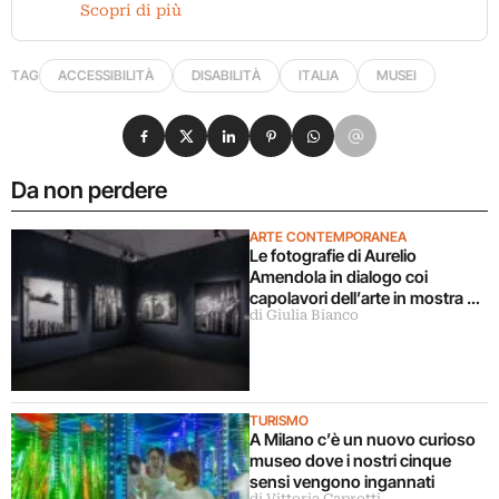
Scopri di più
TAG
ACCESSIBILITÀ
DISABILITÀ
ITALIA
MUSEI
Condividi su Facebook
Condividi su X
Condividi su LinkedIn
Condividi su Pinterest
Condividi su WhatsApp
Condividi su Email
Da non perdere
ARTE CONTEMPORANEA
Le fotografie di Aurelio
Amendola in dialogo coi
capolavori dell’arte in mostra a
di Giulia Bianco
Milano
TURISMO
A Milano c’è un nuovo curioso
museo dove i nostri cinque
sensi vengono ingannati
di Vittoria Caprotti