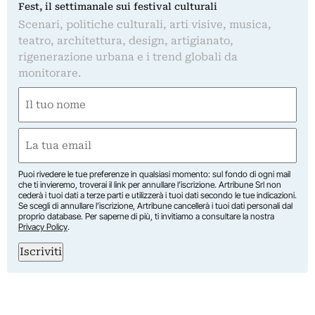
Fest, il settimanale sui festival culturali
Scenari, politiche culturali, arti visive, musica,
teatro, architettura, design, artigianato,
rigenerazione urbana e i trend globali da
monitorare.
Nome
(Obbligatorio)
Nome
Email
(Obbligatorio)
Puoi rivedere le tue preferenze in qualsiasi momento: sul fondo di ogni mail
che ti invieremo, troverai il link per annullare l’iscrizione. Artribune Srl non
cederà i tuoi dati a terze parti e utilizzerà i tuoi dati secondo le tue indicazioni.
Se scegli di annullare l’iscrizione, Artribune cancellerà i tuoi dati personali dal
proprio database. Per saperne di più, ti invitiamo a consultare la nostra
Privacy Policy
.
Iscriviti