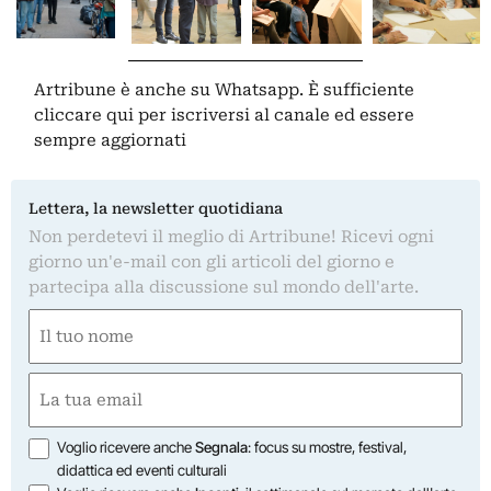
Artribune è anche su Whatsapp. È sufficiente
cliccare qui
per iscriversi al canale ed essere
sempre aggiornati
Lettera, la newsletter quotidiana
Non perdetevi il meglio di Artribune! Ricevi ogni
giorno un'e-mail con gli articoli del giorno e
partecipa alla discussione sul mondo dell'arte.
Nome
(Obbligatorio)
Nome
Email
(Obbligatorio)
Opzioni
Voglio ricevere anche
Segnala
: focus su mostre, festival,
didattica ed eventi culturali