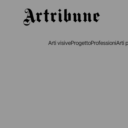
Artribune
Arti visive
Progetto
Professioni
Arti 