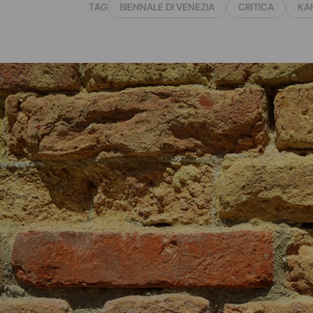
TAG
BIENNALE DI VENEZIA
CRITICA
KA