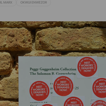
RL MARX
OKWUI ENWEZOR