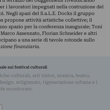
 il terrazzo del Guggenheim rivendicando
er i lavoratori impegnati nella costruzione del
 Negli spazi del S.a.L.E. Docks il gruppo
do
propone attività artistiche collettive; il
uno spazio per la conferenza inaugurale; Toni
 Marco Assennato, Florian Schneider e altri
tecipano a una serie di tavole rotonde sullo
azione finanziaria.
nale sui festival culturali
iche culturali, arti visive, musica, teatro,
design, artigianato, rigenerazione urbana e i
 da monitorare.