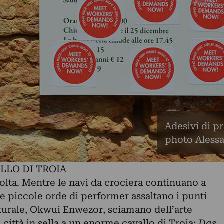
Adesivi di p
photo Aless
LLO DI TROIA
volta. Mentre le navi da crociera continuano a
e piccole orde di performer assaltano i punti
lturale, Okwui Enwezor, sciamano dell’arte
ittà in sella a un enorme cavallo di Troia:
Das