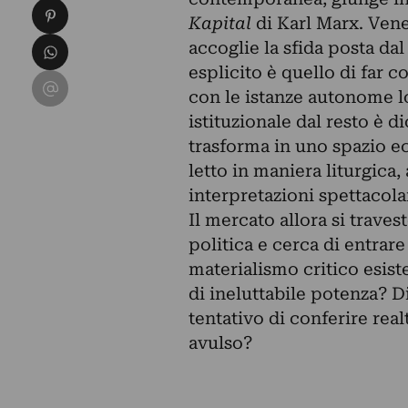
Condividi su Pinterest
Kapital
di Karl Marx. Vene
Condividi su WhatsApp
accoglie la sfida posta da
esplicito è quello di far c
Condividi su Email
con le istanze autonome lo
istituzionale dal resto è di
trasforma in uno spazio ecc
letto in maniera liturgica
interpretazioni spettacola
Il mercato allora si traves
politica e cerca di entrare
materialismo critico esist
di ineluttabile potenza? 
tentativo di conferire rea
avulso?