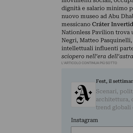
movimenti sociali, occupa
dignità e salario minimo p
nuovo museo ad Abu Dhabi.
messicano
Cráter Inverti
Nationless Pavilion trova 
Negri, Matteo Pasquinelli,
intellettuali influenti par
sciopero nell’era dell’astr
L'ARTICOLO CONTINUA PIÙ SOTTO
Fest, il settima
Scenari, polit
architettura, 
trend globali
Instagram