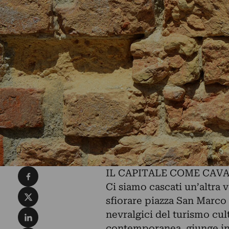
Condividi su Facebook
IL CAPITALE COME CAVA
Ci siamo cascati un’altra 
Condividi su X
sfiorare piazza San Marco 
Condividi su LinkedIn
nevralgici del turismo cu
contemporanea, giunge in c