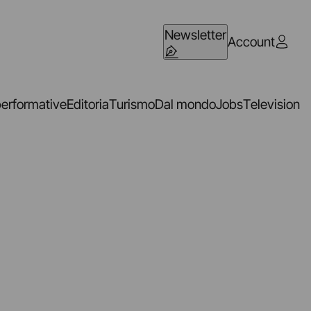
Newsletter
Account
performative
Editoria
Turismo
Dal mondo
Jobs
Television