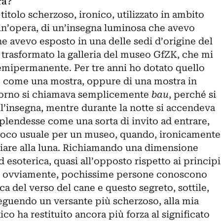
ra?
 titolo scherzoso, ironico, utilizzato in ambito
i un’opera, di un’insegna luminosa che avevo
e avevo esposto in una delle sedi d’origine del
 trasformato la galleria del museo GfZK, che mi
semipermanente. Per tre anni ho dotato quello
o come una mostra, oppure di una mostra in
giorno si chiamava semplicemente
bau
, perché si
l’insegna, mentre durante la notte si accendeva
plendesse come una sorta di invito ad entrare,
poco usuale per un museo, quando, ironicamente
iare alla luna. Richiamando una dimensione
esoterica, quasi all’opposto rispetto ai principi
, ovviamente, pochissime persone conoscono
 del verso del cane e questo segreto, sottile,
seguendo un versante più scherzoso, alla mia
tico ha restituito ancora più forza al significato