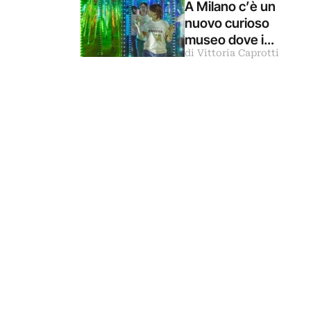
A Milano c’è un
nuovo curioso
museo dove i
di Vittoria Caprotti
nostri cinque
sensi vengono
ingannati