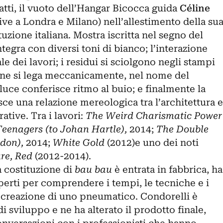
fatti, il vuoto dell’Hangar Bicocca guida
Céline
vive a Londra e Milano) nell’allestimento della su
uzione italiana. Mostra iscritta nel segno del
ntegra con diversi toni di bianco; l’interazione
e dei lavori; i residui si sciolgono negli stampi
tone si lega meccanicamente, nel nome del
luce conferisce ritmo al buio; e finalmente la
isce una relazione mereologica tra l’architettura e
ative. Tra i lavori:
The Weird Charismatic Power
eenagers (to Johan Hartle),
2014;
The Double
rdon),
2014;
White Gold
(2012)e uno dei noti
re, Red
(2012-2014).
la costituzione di
bau bau
è entrata in fabbrica, ha
perti per comprendere i tempi, le tecniche e i
a creazione di uno pneumatico. Condorelli è
i sviluppo e ne ha alterato il prodotto finale,