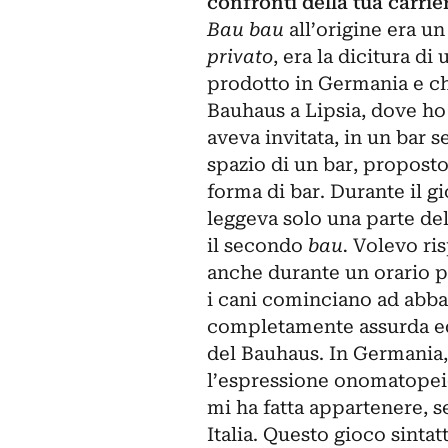
confronti della tua carrie
Bau bau
all’origine era un
privato
, era la dicitura d
prodotto in Germania e ch
Bauhaus a Lipsia, dove ho
aveva invitata, in un bar 
spazio di un bar, propost
forma di bar. Durante il 
leggeva solo una parte del
il secondo
bau.
Volevo ris
anche durante un orario 
i cani cominciano ad abba
completamente assurda ed 
del Bauhaus. In Germania
l’espressione onomatopeica
mi ha fatta appartenere, 
Italia. Questo gioco sintat