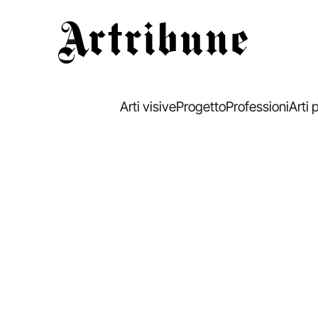
Artribune
Arti visive
Progetto
Professioni
Arti 