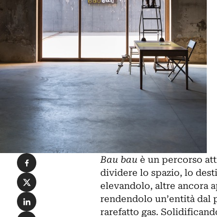
Condividi su Facebook
Bau bau
è un percorso att
dividere lo spazio, lo des
Condividi su X
elevandolo, altre ancora a
Condividi su LinkedIn
rendendolo un’entità dal p
rarefatto gas. Solidificand