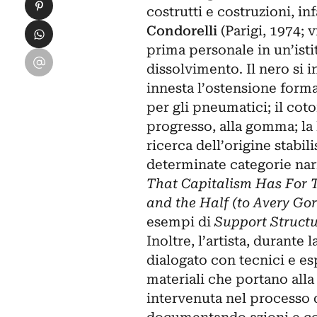
Condividi su Pinterest
costrutti e costruzioni, in
Condividi su WhatsApp
Condorelli
(Parigi, 1974; 
prima personale in un’istit
Condividi su Email
dissolvimento. Il nero si i
innesta l’ostensione formal
per gli pneumatici; il co
progresso, alla gomma; la 
ricerca dell’origine stabil
determinate categorie narr
That Capitalism Has For T
and the Half (to Avery Go
esempi di
Support Structu
Inoltre, l’artista, durante 
dialogato con tecnici e es
materiali che portano all
intervenuta nel processo d