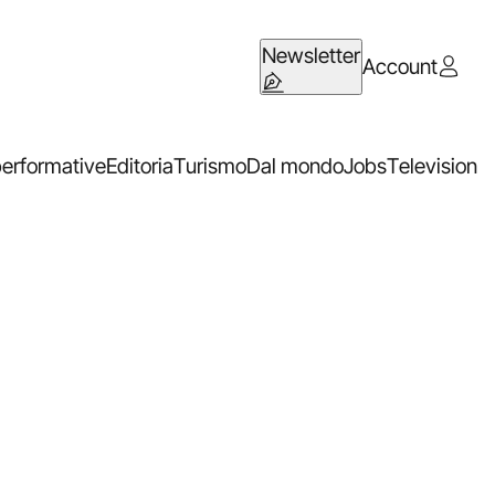
Newsletter
Account
performative
Editoria
Turismo
Dal mondo
Jobs
Television