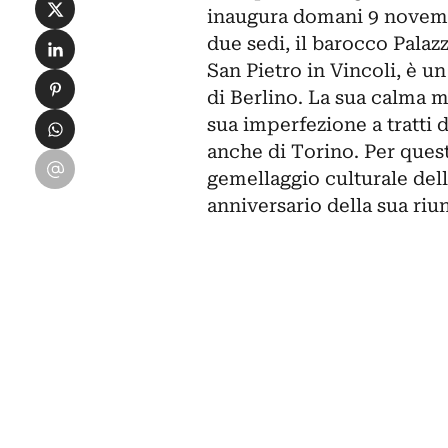
Condividi su X
inaugura domani 9 novembr
Condividi su LinkedIn
due sedi, il barocco Palaz
San Pietro in Vincoli, è u
Condividi su Pinterest
di Berlino. La sua calma m
Condividi su WhatsApp
sua imperfezione a tratti 
anche di Torino. Per quest
Condividi su Email
gemellaggio culturale dell
anniversario della sua riun