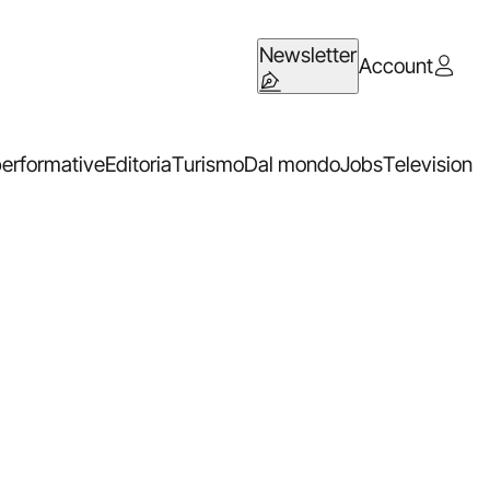
Newsletter
Account
performative
Editoria
Turismo
Dal mondo
Jobs
Television