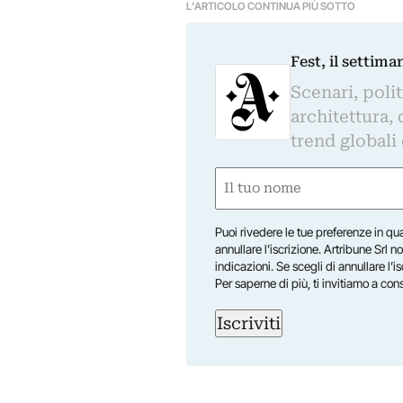
L'ARTICOLO CONTINUA PIÙ SOTTO
Fest, il settima
Scenari, polit
architettura, 
trend globali
Nome
(Required)
First
Puoi rivedere le tue preferenze in qua
annullare l’iscrizione. Artribune Srl no
indicazioni. Se scegli di annullare l’i
Per saperne di più, ti invitiamo a con
Iscriviti