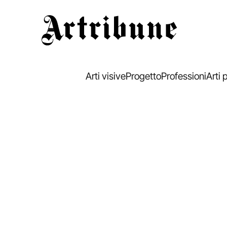
Artribune
Arti visive
Progetto
Professioni
Arti 