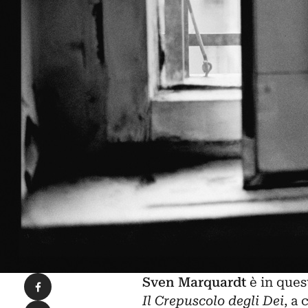
Condividi su Facebook
Sven Marquardt
è in quest
Il Crepuscolo degli Dei
, a