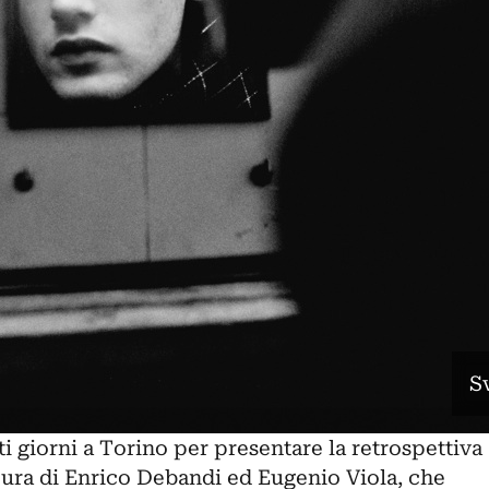
S
i giorni a Torino per presentare la retrospettiva
 cura di Enrico Debandi ed Eugenio Viola, che