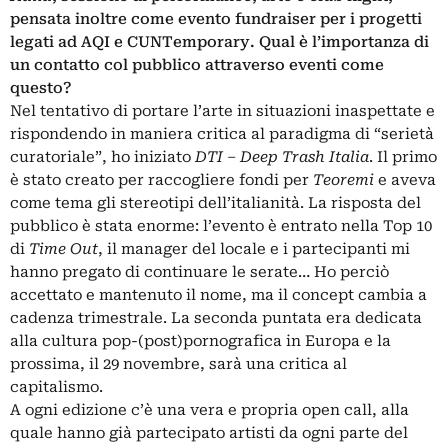
pensata inoltre come evento fundraiser per i progetti
legati ad AQI e CUNTemporary. Qual è l’importanza di
un contatto col pubblico attraverso eventi come
questo?
Nel tentativo di portare l’arte in situazioni inaspettate e
rispondendo in maniera critica al paradigma di “serietà
curatoriale”, ho iniziato
DTI –
Deep Trash Italia
. Il primo
è stato creato per raccogliere fondi per
Teoremi
e aveva
come tema gli stereotipi dell’italianità. La risposta del
pubblico è stata enorme: l’evento è entrato nella Top 10
di
Time Out
, il manager del locale e i partecipanti mi
hanno pregato di continuare le serate… Ho perciò
accettato e mantenuto il nome, ma il concept cambia a
cadenza trimestrale. La seconda puntata era dedicata
alla cultura pop-(post)pornografica in Europa e la
prossima, il 29 novembre, sarà una critica al
capitalismo.
A ogni edizione c’è una vera e propria open call, alla
quale hanno già partecipato artisti da ogni parte del