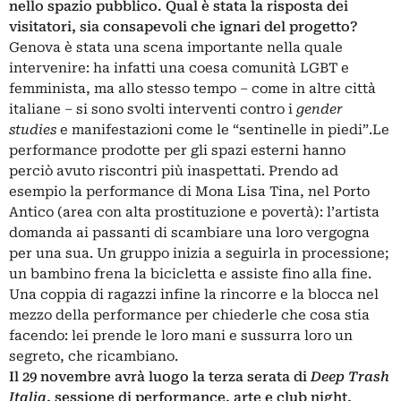
nello spazio pubblico
. Q
ual è stata la risposta dei
visitatori, sia consapevoli che ignari del progetto?
Genova è stata una scena importante nella quale
intervenire: ha infatti una coesa comunità LGBT e
femminista, ma allo stesso tempo – come in altre città
italiane – si sono svolti interventi contro i
gender
studies
e manifestazioni come le “sentinelle in piedi”.Le
performance prodotte per gli spazi esterni hanno
perciò avuto riscontri più inaspettati. Prendo ad
esempio la performance di Mona Lisa Tina, nel Porto
Antico (area con alta prostituzione e povertà): l’artista
domanda ai passanti di scambiare una loro vergogna
per una sua. Un gruppo inizia a seguirla in processione;
un bambino frena la bicicletta e assiste fino alla fine.
Una coppia di ragazzi infine la rincorre e la blocca nel
mezzo della performance per chiederle che cosa stia
facendo: lei prende le loro mani e sussurra loro un
segreto, che ricambiano.
Il 29 novembre avrà luogo la terza serata di
Deep Trash
Italia
, sessione di performance
,
arte e club night,