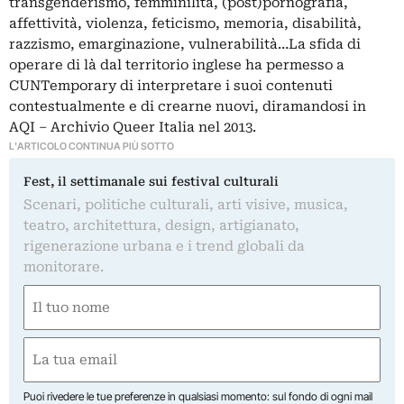
transgenderismo, femminilità, (post)pornografia,
affettività, violenza, feticismo, memoria, disabilità,
razzismo, emarginazione, vulnerabilità…La sfida di
operare di là dal territorio inglese ha permesso a
CUNTemporary di interpretare i suoi contenuti
contestualmente e di crearne nuovi, diramandosi in
AQI – Archivio Queer Italia nel 2013.
L'ARTICOLO CONTINUA PIÙ SOTTO
Fest, il settimanale sui festival culturali
Scenari, politiche culturali, arti visive, musica,
teatro, architettura, design, artigianato,
rigenerazione urbana e i trend globali da
monitorare.
Nome
(Obbligatorio)
Nome
Email
(Obbligatorio)
Puoi rivedere le tue preferenze in qualsiasi momento: sul fondo di ogni mail