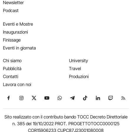
Newsletter
Podcast
Eventi e Mostre
Inaugurazioni
Finissage
Eventi in giornata
Chi siamo
University
Pubblicità
Travel
Contatti
Produzioni
Lavora con noi
Seguici su Facebook
Seguici su Instagram
Seguici su X
Seguici su YouTube
Seguici su WhatsApp
Seguici su Telegram
Seguici su TikTok
Seguici su Link
Seguici su
Segui
Sito realizzato con il contributo bando TOCC Decreto Direttoriale
n. 385 del 19/10/2022 PROT. PROGETTOTOCC0000125
COR15906233 CUPC87J23001080008