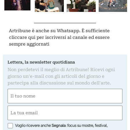
Artribune è anche su Whatsapp. È sufficiente
cliccare qui
per iscriversi al canale ed essere
sempre aggiornati
Lettera, la newsletter quotidiana
Non perdetevi il meglio di Artribune! Ricevi ogni
giorno un'e-mail con gli articoli del giorno e
partecipa alla discussione sul mondo dell'arte.
Nome
(Obbligatorio)
Nome
Email
(Obbligatorio)
Opzioni
Voglio ricevere anche
Segnala
: focus su mostre, festival,