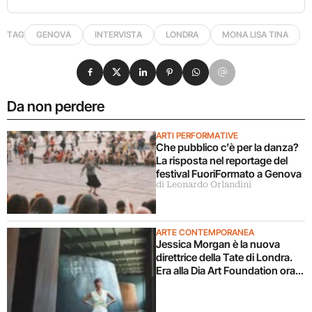
TAG
GENOVA
INTERVISTA
LONDRA
MONA LISA TINA
Condividi su Facebook
Condividi su X
Condividi su LinkedIn
Condividi su Pinterest
Condividi su WhatsApp
Condividi su Email
Da non perdere
ARTI PERFORMATIVE
Che pubblico c’è per la danza?
La risposta nel reportage del
festival FuoriFormato a Genova
di Leonardo Orlandini
ARTE CONTEMPORANEA
Jessica Morgan è la nuova
direttrice della Tate di Londra.
Era alla Dia Art Foundation ora
torna in UK