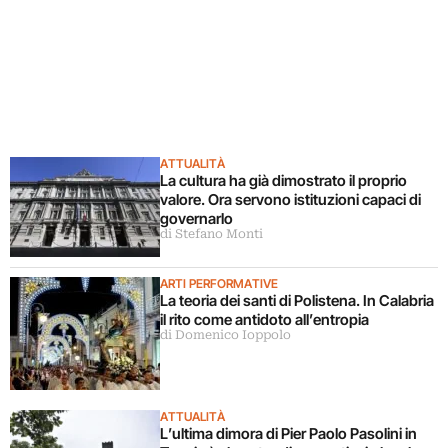
ATTUALITÀ
La cultura ha già dimostrato il proprio
valore. Ora servono istituzioni capaci di
governarlo
di Stefano Monti
ARTI PERFORMATIVE
La teoria dei santi di Polistena. In Calabria
il rito come antidoto all’entropia
di Domenico Ioppolo
ATTUALITÀ
L’ultima dimora di Pier Paolo Pasolini in