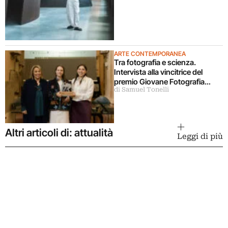
ARTE CONTEMPORANEA
Tra fotografia e scienza.
Intervista alla vincitrice del
premio Giovane Fotografia
di Samuel Tonelli
Italiana 2026
Altri articoli di: attualità
Leggi di più