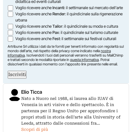
didattica ed eventi culturali
Voglio ricevere anche
Incanti
: il settimanale sul mercato dell'arte
Voglio ricevere anche
Render
: il quindicinale sulla rigenerazione
urbana
Voglio ricevere anche
Tailor
: il quindicinale su moda e cultura
Voglio ricevere anche
Pax
: il quindicinale sul turismo culturale
Voglio ricevere anche
Fest
: il settimanale sui festival culturali
Artribune Srl utilizza i dati da te forniti per tenerti informato con regolarità sul
mondo dell'arte, nel rispetto della privacy come indicato nella
nostra
informativa
. Iscrivendoti i tuoi dati personali verranno trasferiti su MailChimp
e trattati secondo le modalità riportate in
questa informativa
. Potrai
disiscriverti in qualsiasi momento con l'apposito link presente nelle email.
Iscriviti
Elio Ticca
Nato a Nuoro nel 1988, si laurea allo IUAV di
Venezia in arti visive e dello spettacolo. È in
partenza per il Regno Unito per approfondire i
propri studi in storia dell'arte alla University of
Leeds, attratto dalle connessioni fra…
Scopri di più