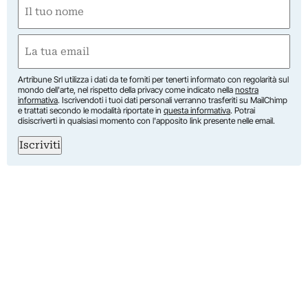
Nome
(Obbligatorio)
Nome
Email
(Obbligatorio)
Artribune Srl utilizza i dati da te forniti per tenerti informato con regolarità sul
mondo dell'arte, nel rispetto della privacy come indicato nella
nostra
informativa
. Iscrivendoti i tuoi dati personali verranno trasferiti su MailChimp
e trattati secondo le modalità riportate in
questa informativa
. Potrai
disiscriverti in qualsiasi momento con l'apposito link presente nelle email.
Iscriviti