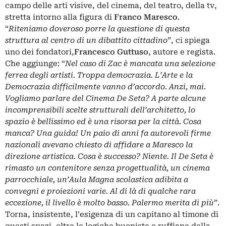
campo delle arti visive, del cinema, del teatro, della tv,
stretta intorno alla figura di
Franco Maresco
.
“
Riteniamo doveroso porre la questione di questa
struttura al centro di un dibattito cittadino
”, ci spiega
uno dei fondatori,
Francesco Guttuso
, autore e regista.
Che aggiunge: “
Nel caso di Zac è mancata una selezione
ferrea degli artisti. Troppa democrazia. L’Arte e la
Democrazia difficilmente vanno d’accordo. Anzi, mai.
Vogliamo parlare del Cinema De Seta? A parte alcune
incomprensibili scelte strutturali dell’architetto, lo
spazio è bellissimo ed è una risorsa per la città. Cosa
manca? Una guida! Un paio di anni fa autorevoli firme
nazionali avevano chiesto di affidare a Maresco la
direzione artistica. Cosa è successo? Niente. Il De Seta è
rimasto un contenitore senza progettualità, un cinema
parrocchiale, un’Aula Magna scolastica adibita a
convegni e proiezioni varie. Al di là di qualche rara
eccezione, il livello è molto basso. Palermo merita di più
”.
Torna, insistente, l’esigenza di un capitano al timone di
questi spazi, oltre le logiche buoniste e ruffiane della