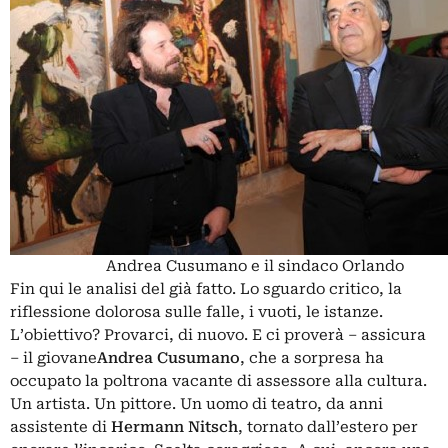
Andrea Cusumano e il sindaco Orlando
Fin qui le analisi del già fatto. Lo sguardo critico, la
riflessione dolorosa sulle falle, i vuoti, le istanze.
L’obiettivo? Provarci, di nuovo. E ci proverà – assicura
– il giovane
Andrea Cusumano
, che a sorpresa ha
occupato la poltrona vacante di assessore alla cultura.
Un artista. Un pittore. Un uomo di teatro, da anni
assistente di
Hermann Nitsch
, tornato dall’estero per