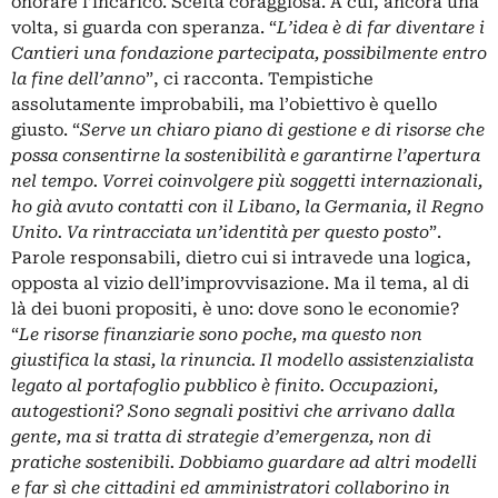
onorare l’incarico. Scelta coraggiosa. A cui, ancora una
volta, si guarda con speranza. “
L’idea è di far diventare i
Cantieri una fondazione partecipata, possibilmente entro
la fine dell’anno
”, ci racconta. Tempistiche
assolutamente improbabili, ma l’obiettivo è quello
giusto. “
Serve un chiaro piano di gestione e di risorse che
possa consentirne la sostenibilità e garantirne l’apertura
nel tempo. Vorrei coinvolgere più soggetti internazionali,
ho già avuto contatti con il Libano, la Germania, il Regno
Unito. Va rintracciata un’identità per questo posto
”.
Parole responsabili, dietro cui si intravede una logica,
opposta al vizio dell’improvvisazione. Ma il tema, al di
là dei buoni propositi, è uno: dove sono le economie?
“
Le risorse finanziarie sono poche, ma questo non
giustifica la stasi, la rinuncia. Il modello assistenzialista
legato al portafoglio pubblico è finito. Occupazioni,
autogestioni? Sono segnali positivi che arrivano dalla
gente, ma si tratta di strategie d’emergenza, non di
pratiche sostenibili. Dobbiamo guardare ad altri modelli
e far sì che cittadini ed amministratori collaborino in