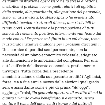
dell’amministrazione operassero nella stessa direzione,
anzi. Alcuni problemi, come quelli relativi all’agibilità
dello spazio, alla guardiania, alla gestione del personale,
sono rimasti irrisolti. Lo stesso spazio ha evidenziato
difficoltà tecnico-strutturali di base, non risolvibili in
tempi brevi. L’entusiasmo e la partecipazione di tutti
sono stati l’elemento positivo, interamente vanificato dal
modo con cui l’esperienza è finita in un cul de sac, temo
frustrando iniziative analoghe per i prossimi dieci anni
”.
Una cornice di paralisi semipermanente, con la
necessità di un piano economico colossale, adeguato
alle dimensioni e le ambizioni del complesso. Per una
città sull’orlo del dissesto economico, praticamente
un’utopia. Tutta colpa della precedente
amministrazione e della sua pesante eredità? Agli inizi,
forse. Ma a due anni e mezzo dalle elezioni quel grado
zero è assordante come e più di prima. “
Ad oggi
”,
aggiunge Troisi, “
la generale apertura di credito di cui la
giunta Orlando aveva beneficiato si è esaurita, senza
contare il tema dell’assenza di risorse e dal patto di