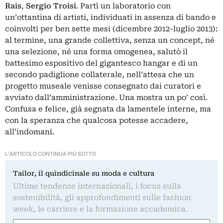
Rais
,
Sergio Troisi
. Partì un laboratorio con
un’ottantina di artisti, individuati in assenza di bando e
coinvolti per ben sette mesi (dicembre 2012-luglio 2013):
al termine, una grande collettiva, senza un concept, né
una selezione, né una forma omogenea, salutò il
battesimo espositivo del gigantesco hangar e di un
secondo padiglione collaterale, nell’attesa che un
progetto museale venisse consegnato dai curatori e
avviato dall’amministrazione. Una mostra un po’ così.
Confusa e felice, già segnata da lamentele interne, ma
con la speranza che qualcosa potesse accadere,
all’indomani.
L'ARTICOLO CONTINUA PIÙ SOTTO
Tailor, il quindicinale su moda e cultura
Ultime tendenze internazionali, i focus sulla
sostenibilità, gli approfondimenti sulle fashion
week, le carriere e la formazione accademica.