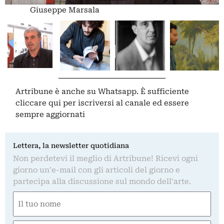
Giuseppe Marsala
Artribune è anche su Whatsapp. È sufficiente
cliccare qui
per iscriversi al canale ed essere
sempre aggiornati
Lettera, la newsletter quotidiana
Non perdetevi il meglio di Artribune! Ricevi ogni
giorno un'e-mail con gli articoli del giorno e
partecipa alla discussione sul mondo dell'arte.
Nome
(Obbligatorio)
Nome