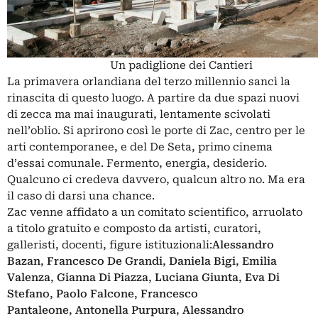
Un padiglione dei Cantieri
La primavera orlandiana del terzo millennio sancì la
rinascita di questo luogo. A partire da due spazi nuovi
di zecca ma mai inaugurati, lentamente scivolati
nell’oblio. Si aprirono così le porte di Zac, centro per le
arti contemporanee, e del De Seta, primo cinema
d’essai comunale. Fermento, energia, desiderio.
Qualcuno ci credeva davvero, qualcun altro no. Ma era
il caso di darsi una chance.
Zac venne affidato a un comitato scientifico, arruolato
a titolo gratuito e composto da artisti, curatori,
galleristi, docenti, figure istituzionali:
Alessandro
Bazan
,
Francesco De Grandi
,
Daniela Bigi
,
Emilia
Valenza
,
Gianna Di Piazza
,
Luciana Giunta
,
Eva Di
Stefano
,
Paolo Falcone
,
Francesco
Pantaleone
,
Antonella Purpura
,
Alessandro