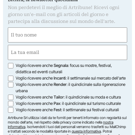
Non perdetevi il meglio di Artribune! Ricevi ogni
giorno un'e-mail con gli articoli del giorno e
partecipa alla discussione sul mondo dell'arte.
Nome
(Required)
First
Email
(Required)
Opzioni
Voglio ricevere anche
Segnala
: focus su mostre, festival,
didattica ed eventi culturali
Voglio ricevere anche
Incanti
: il settimanale sul mercato dell'arte
Voglio ricevere anche
Render
: il quindicinale sulla rigenerazione
urbana
Voglio ricevere anche
Tailor
: il quindicinale su moda e cultura
Voglio ricevere anche
Pax
: il quindicinale sul turismo culturale
Voglio ricevere anche
Fest
: il settimanale sui festival culturali
Artribune Srl utilizza i dati da te forniti per tenerti informato con regolarità sul
mondo dell'arte, nel rispetto della privacy come indicato nella
nostra
informativa
. Iscrivendoti i tuoi dati personali verranno trasferiti su MailChimp
e trattati secondo le modalità riportate in
questa informativa
. Potrai