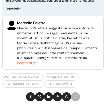
disiscriverti in qualsiasi momento con l'apposito link presente nelle email.
Iscriviti
Marcello Faletra
Marcello Faletra è saggista, artista e autore di
numerosi articoli e saggi prevalentemente
incentrati sulla critica d’arte, l’estetica e la
teoria critica dell’immagine. Tra le sue
pubblicazioni: “Dissonanze del tempo. Elementi
di archeologia dell’arte contemporanea”
(Solfanelli, 2009); “Graffiti. Poetiche della…
Scopri di più
TAG
DIEGO DELLA VALLE
MARCELLO FALETRA
PATRIMONIO CULTURALE
REINHOLD WÜRTH
Condividi su Facebook
Condividi su X
Condividi su LinkedIn
Condividi su Pinterest
Condividi su WhatsApp
Condividi su Email