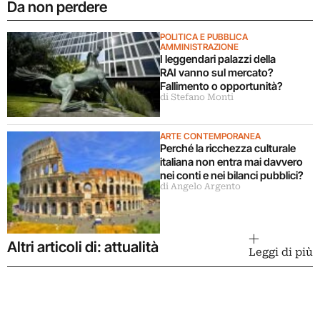
Da non perdere
POLITICA E PUBBLICA
AMMINISTRAZIONE
I leggendari palazzi della
RAI vanno sul mercato?
Fallimento o opportunità?
di Stefano Monti
ARTE CONTEMPORANEA
Perché la ricchezza culturale
italiana non entra mai davvero
nei conti e nei bilanci pubblici?
di Angelo Argento
Altri articoli di: attualità
Leggi di più