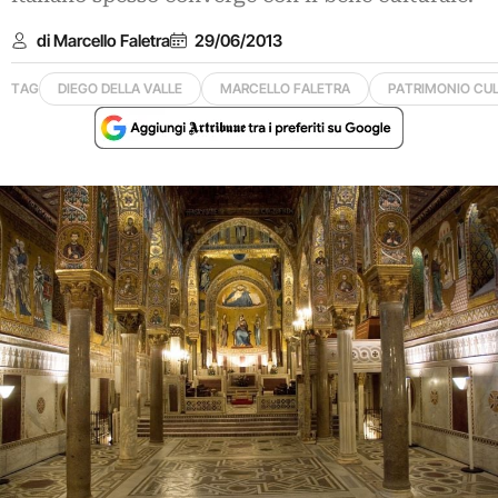
di Marcello Faletra
29/06/2013
TAG
DIEGO DELLA VALLE
MARCELLO FALETRA
PATRIMONIO CU