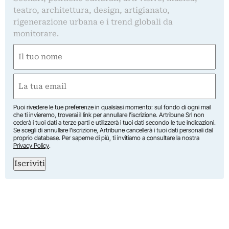
teatro, architettura, design, artigianato,
rigenerazione urbana e i trend globali da
monitorare.
Nome
(Required)
First
Email
(Required)
Puoi rivedere le tue preferenze in qualsiasi momento: sul fondo di ogni mail
che ti invieremo, troverai il link per annullare l’iscrizione. Artribune Srl non
cederà i tuoi dati a terze parti e utilizzerà i tuoi dati secondo le tue indicazioni.
Se scegli di annullare l’iscrizione, Artribune cancellerà i tuoi dati personali dal
proprio database. Per saperne di più, ti invitiamo a consultare la nostra
Privacy Policy
.
Iscriviti