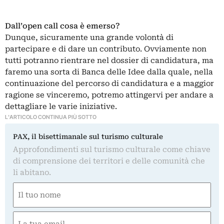
Dall’open call cosa è emerso?
Dunque, sicuramente una grande volontà di
partecipare e di dare un contributo. Ovviamente non
tutti potranno rientrare nel dossier di candidatura, ma
faremo una sorta di Banca delle Idee dalla quale, nella
continuazione del percorso di candidatura e a maggior
ragione se vinceremo, potremo attingervi per andare a
dettagliare le varie iniziative.
L'ARTICOLO CONTINUA PIÙ SOTTO
PAX, il bisettimanale sul turismo culturale
Approfondimenti sul turismo culturale come chiave
di comprensione dei territori e delle comunità che
li abitano.
Nome
(Obbligatorio)
Nome
Email