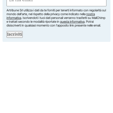
(Obbligatorio)
Artribune Srl utilizza i dati da te forniti per tenerti informato con regolarità sul
mondo dell'arte, nel rispetto della privacy come indicato nella
nostra
informativa
. Iscrivendoti i tuoi dati personali verranno trasferiti su MailChimp
e trattati secondo le modalità riportate in
questa informativa
. Potrai
disiscriverti in qualsiasi momento con l'apposito link presente nelle email.
Iscriviti