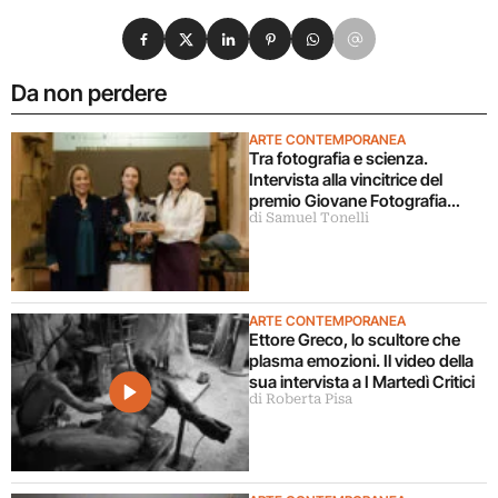
Condividi su Facebook
Condividi su X
Condividi su LinkedIn
Condividi su Pinterest
Condividi su WhatsApp
Condividi su Email
Da non perdere
ARTE CONTEMPORANEA
Tra fotografia e scienza.
Intervista alla vincitrice del
premio Giovane Fotografia
di Samuel Tonelli
Italiana 2026
ARTE CONTEMPORANEA
Ettore Greco, lo scultore che
plasma emozioni. Il video della
sua intervista a I Martedì Critici
di Roberta Pisa