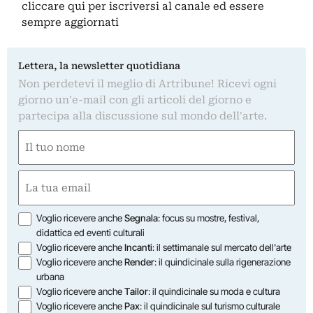
cliccare qui
per iscriversi al canale ed essere
sempre aggiornati
Lettera, la newsletter quotidiana
Non perdetevi il meglio di Artribune! Ricevi ogni
giorno un'e-mail con gli articoli del giorno e
partecipa alla discussione sul mondo dell'arte.
Nome
(Obbligatorio)
Nome
Email
(Obbligatorio)
Opzioni
Voglio ricevere anche
Segnala
: focus su mostre, festival,
didattica ed eventi culturali
Voglio ricevere anche
Incanti
: il settimanale sul mercato dell'arte
Voglio ricevere anche
Render
: il quindicinale sulla rigenerazione
urbana
Voglio ricevere anche
Tailor
: il quindicinale su moda e cultura
Voglio ricevere anche
Pax
: il quindicinale sul turismo culturale