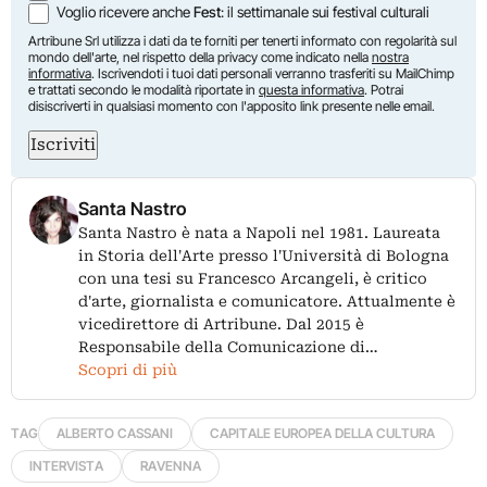
Voglio ricevere anche
Fest
: il settimanale sui festival culturali
Artribune Srl utilizza i dati da te forniti per tenerti informato con regolarità sul
mondo dell'arte, nel rispetto della privacy come indicato nella
nostra
informativa
. Iscrivendoti i tuoi dati personali verranno trasferiti su MailChimp
e trattati secondo le modalità riportate in
questa informativa
. Potrai
disiscriverti in qualsiasi momento con l'apposito link presente nelle email.
Iscriviti
Santa Nastro
Santa Nastro è nata a Napoli nel 1981. Laureata
in Storia dell'Arte presso l'Università di Bologna
con una tesi su Francesco Arcangeli, è critico
d'arte, giornalista e comunicatore. Attualmente è
vicedirettore di Artribune. Dal 2015 è
Responsabile della Comunicazione di…
Scopri di più
TAG
ALBERTO CASSANI
CAPITALE EUROPEA DELLA CULTURA
INTERVISTA
RAVENNA