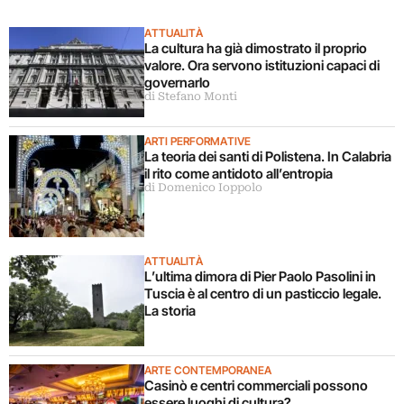
ATTUALITÀ
La cultura ha già dimostrato il proprio
valore. Ora servono istituzioni capaci di
governarlo
di Stefano Monti
ARTI PERFORMATIVE
La teoria dei santi di Polistena. In Calabria
il rito come antidoto all’entropia
di Domenico Ioppolo
ATTUALITÀ
L’ultima dimora di Pier Paolo Pasolini in
Tuscia è al centro di un pasticcio legale.
La storia
ARTE CONTEMPORANEA
Casinò e centri commerciali possono
essere luoghi di cultura?