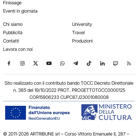
Finissage
Eventi in giornata
Chi siamo
University
Pubblicità
Travel
Contatti
Produzioni
Lavora con noi
Seguici su Facebook
Seguici su Instagram
Seguici su X
Seguici su YouTube
Seguici su WhatsApp
Seguici su Telegram
Seguici su TikTok
Seguici su Link
Seguici su
Segui
Sito realizzato con il contributo bando TOCC Decreto Direttoriale
n. 385 del 19/10/2022 PROT. PROGETTOTOCC0000125
COR15906233 CUPC87J23001080008
© 2011-2026 ARTRIBUNE srl – Corso Vittorio Emanuele II, 287 –