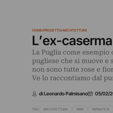
HOME
›
PROGETTO
›
ARCHITETTURA
L’ex-caserma R
La Puglia come esempio di
pugliese che si muove e s
non sono tutte rose e fio
Ve lo raccontiamo dal pun
di Leonardo Palmisano
05/02/2
TAG
ARCHITETTURA
BARI
INPRATICA