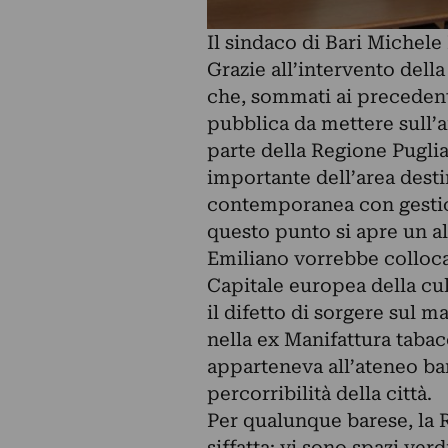
Il sindaco di Bari Michele
Grazie all’intervento dell
che, sommati ai precedent
pubblica da mettere sull’a
parte della Regione Puglia
importante dell’area dest
contemporanea con gestion
questo punto si apre un al
Emiliano vorrebbe collocar
Capitale europea della cul
il difetto di sorgere sul m
nella ex Manifattura tabac
apparteneva all’ateneo bar
percorribilità della città.
Per qualunque barese, la R
siffatta: vi sono spazi ve