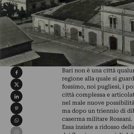
Condividi su Facebook
Bari non è una città qual
regione alla quale si guar
Condividi su X
fossimo, noi pugliesi, i p
Condividi su LinkedIn
città complessa e articola
nel male nuove possibilit
Condividi su Pinterest
ma dopo un triennio di diba
Condividi su WhatsApp
caserma militare Rossani.
Essa insiste a ridosso dell
Condividi su Email