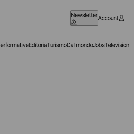
Newsletter
Account
performative
Editoria
Turismo
Dal mondo
Jobs
Television