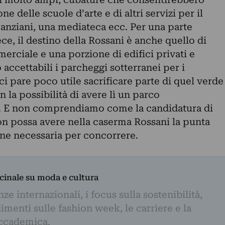
ne delle scuole d’arte e di altri servizi per il
anziani, una mediateca ecc. Per una parte
ce, il destino della Rossani è anche quello di
rciale e una porzione di edifici privati e
accettabili i parcheggi sotterranei per i
, ci pare poco utile sacrificare parte di quel verde
 la possibilità di avere lì un parco
e. E non comprendiamo come la candidatura di
on possa avere nella caserma Rossani la punta
one necessaria per concorrere.
dicinale su moda e cultura
e internazionali, i focus sulla sostenibilità,
imenti sulle fashion week, le carriere e la
ccademica.