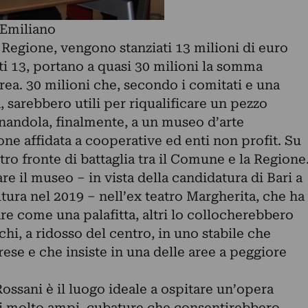
 Emiliano
a Regione, vengono stanziati 13 milioni di euro
i 13, portano a quasi 30 milioni la somma
rea. 30 milioni che, secondo i comitati e una
, sarebbero utili per riqualificare un pezzo
inandola, finalmente, a un museo d’arte
e affidata a cooperative ed enti non profit. Su
tro fronte di battaglia tra il Comune e la Regione
e il museo – in vista della candidatura di Bari a
tura nel 2019 – nell’ex teatro Margherita, che ha
are come una palafitta, altri lo collocherebbero
chi, a ridosso del centro, in uno stabile che
ese e che insiste in una delle aree a peggiore
ossani è il luogo ideale a ospitare un’opera
rdi molto ampi, cubature che consentirebbero