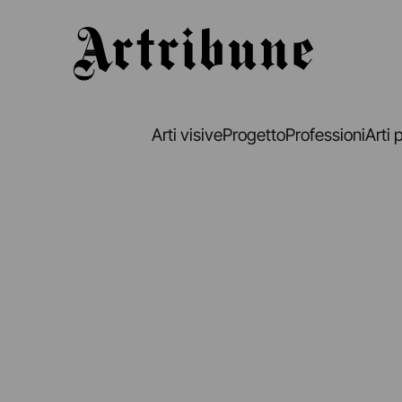
Artribune
Arti visive
Progetto
Professioni
Arti 