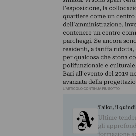
l’esposizione, la collocazio
quartiere come un centro 
dell’amministrazione, inve
contenere un centro comme
parcheggi. Se ancora sono 
residenti, a tariffa ridotta
per qualcosa che stona con
polifunzionale e cultural
Bari all’evento del 2019 n
avanzata della progettazi
L'ARTICOLO CONTINUA PIÙ SOTTO
Tailor, il quin
Ultime tendenz
gli approfond
formazione a