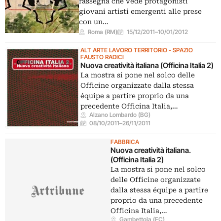
rassegna che vede protagonisti
giovani artisti emergenti alle prese
con un…
Roma (RM)
15/12/2011
–
10/01/2012
ALT ARTE LAVORO TERRITORIO - SPAZIO
FAUSTO RADICI
Nuova creatività italiana (Officina Italia 2)
La mostra si pone nel solco delle
Officine organizzate dalla stessa
équipe a partire proprio da una
precedente Officina Italia,…
Alzano Lombardo (BG)
08/10/2011
–
26/11/2011
FABBRICA
Nuova creatività italiana.
(Officina Italia 2)
La mostra si pone nel solco
delle Officine organizzate
dalla stessa équipe a partire
proprio da una precedente
Officina Italia,…
Gambettola (FC)