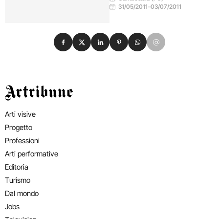
31/05/2011
–
03/07/2011
Condividi su Facebook
Condividi su X
Condividi su LinkedIn
Condividi su Pinterest
Condividi su WhatsApp
Condividi su Email
Artribune
Arti visive
Progetto
Professioni
Arti performative
Editoria
Turismo
Dal mondo
Jobs