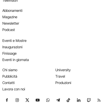
Television
Abbonamenti
Magazine
Newsletter
Podcast
Eventi e Mostre
Inaugurazioni
Finissage
Eventi in giornata
Chi siamo
University
Pubblicità
Travel
Contatti
Produzioni
Lavora con noi
Seguici su Facebook
Seguici su Instagram
Seguici su X
Seguici su YouTube
Seguici su WhatsApp
Seguici su Telegram
Seguici su TikTok
Seguici su Link
Seguici su
Segui