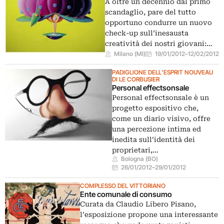
A oltre un decennio dal primo
scandaglio, pare del tutto
opportuno condurre un nuovo
check-up sull’inesausta
creatività dei nostri giovani:…
Milano (MI)
19/01/2012
–
12/02/2012
PADIGLIONE DELL'ESPRIT NOUVEAU
DI LE CORBUSIER
Personal effectsonsale
Personal effectsonsale è un
progetto espositivo che,
come un diario visivo, offre
una percezione intima ed
inedita sull’identità dei
proprietari,…
Bologna (BO)
26/01/2012
–
29/01/2012
COMPLESSO DEL VITTORIANO
Ente comunale di consumo
Curata da Claudio Libero Pisano,
l’esposizione propone una interessante