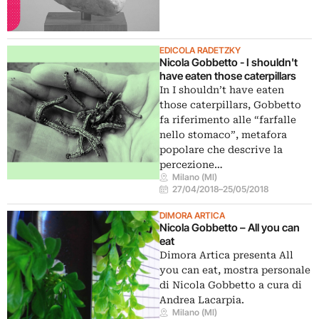
EDICOLA RADETZKY
Nicola Gobbetto - I shouldn't
have eaten those caterpillars
In I shouldn’t have eaten
those caterpillars, Gobbetto
fa riferimento alle “farfalle
nello stomaco”, metafora
popolare che descrive la
percezione…
Milano (MI)
27/04/2018
–
25/05/2018
DIMORA ARTICA
Nicola Gobbetto – All you can
eat
Dimora Artica presenta All
you can eat, mostra personale
di Nicola Gobbetto a cura di
Andrea Lacarpia.
Milano (MI)