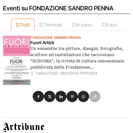
Eventi su FONDAZIONE SANDRO PENNA
Tutti
Terminati
In corso
Futuri
FONDAZIONE SANDRO PENNA
Fuori! Artisti
Un ensamble tra pitture, disegni, fotografie,
sculture ed installazioni che raccontano
“SODOMA”, la rivista di cultura omosessuale
pubblicata dalla Fondazione…
Torino (TO)
06/11/2013
–
10/11/2013
Condividi su Facebook
Condividi su X
Condividi su LinkedIn
Condividi su Pinterest
Condividi su WhatsApp
Condividi su Email
Artribune