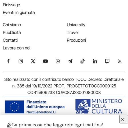
Finissage
Eventi in giornata
Chi siamo
University
Pubblicità
Travel
Contatti
Produzioni
Lavora con noi
Seguici su Facebook
Seguici su Instagram
Seguici su X
Seguici su YouTube
Seguici su WhatsApp
Seguici su Telegram
Seguici su TikTok
Seguici su Link
Seguici su
Segui
Sito realizzato con il contributo bando TOCC Decreto Direttoriale
n. 385 del 19/10/2022 PROT. PROGETTOTOCC0000125
COR15906233 CUPC87J23001080008
La prima cosa che leggerete ogni mattina!
© 2011-2026 ARTRIBUNE srl – Corso Vittorio Emanuele II, 287 –