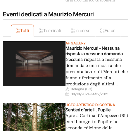
di Marco Enrico Giacomelli
Eventi dedicati a Maurizio Mercuri
Tutti
Terminati
In corso
Futuri
AF GALLERY
Maurizio Mercuri - Nessuna
risposta a nessuna domanda
Nessuna risposta a nessuna
domanda è una mostra che
presenta lavori di Mercuri che
fanno riferimento alla
produzione degli ultimi…
Bologna (BO)
30/10/2021
–
14/12/2021
LICEO ARTISTICO DI CORTINA
Sentieri d’arte II. Pupille
Apre a Cortina d’Ampezzo (BL)
con il progetto Pupille la
seconda edizione della