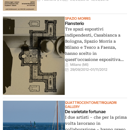
SPAZIO MORRIS
Flansterio
Tre spazi espostivi
indipendenti, Casabianca a
Bologna, Spazio Morris a
Milano e Tesco a Faenza,
hanno scelto in
quest’occasione espositiva…
Milano (MI)
29/09/2012
–
01/11/2012
QUATTROCENTOMETRIQUADRI
GALLERY
De varietate fortunae
I due artisti – che per la prima
volta lavorano in
collaborazione – hanno preso