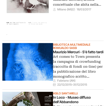
concettuale che abita nella…
Milano (MI)
18/03/2017
BIBLIOTECA MULTIMEDIALE
ROMUALDO SASSI
Maurizio Mercuri - S'è fatto tardi
Art comes to Town presenta
la campagna di crowfunding
(raccolta di fondi on-line) per
la pubblicazione del libro
monografico scritto…
Fabriano (AN)
22/12/2015
–
31/12/2015
ASILO SANTARELLI
In Loco - Museo diffuso
dell’Abbandono