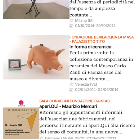
dall’assenza di periodicità nel
tempo e da ampiezza
costante…
Milano (MI)
01/10/2014
–
29/10/2014
FONDAZIONE BEVILACQUA LA MASA
- PALAZZETTO TITO
In forma di ceramica
Per la prima volta la
collezione contemporanea in
ceramica del Museo Carlo
Zauli di Faenza esce dal
museo e diventa…
Venezia (VE)
02/04/2014
–
04/05/2014
SALA CONVEGNI FONDAZIONE CARIFAC
aperi.QUì - Maurizio Mercuri
Ritornano gli appuntamenti informali
dell’associazione fabricamenti, nel
percorso itinerante di aperi.QUì alla ricerca
del senso di comunità, in una nuova…
Fabriano (AN)
09/05/2013
–
19/05/2013