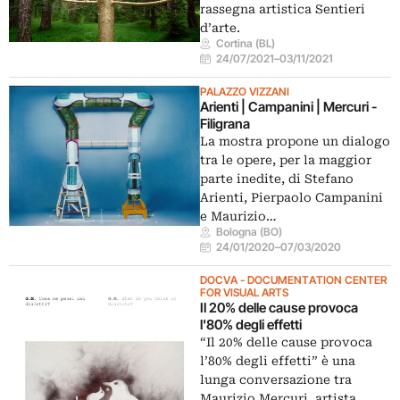
rassegna artistica Sentieri
d’arte.
Cortina (BL)
24/07/2021
–
03/11/2021
PALAZZO VIZZANI
Arienti | Campanini | Mercuri -
Filigrana
La mostra propone un dialogo
tra le opere, per la maggior
parte inedite, di Stefano
Arienti, Pierpaolo Campanini
e Maurizio…
Bologna (BO)
24/01/2020
–
07/03/2020
DOCVA - DOCUMENTATION CENTER
FOR VISUAL ARTS
Il 20% delle cause provoca
l'80% degli effetti
“Il 20% delle cause provoca
l’80% degli effetti” è una
lunga conversazione tra
Maurizio Mercuri, artista