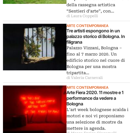
della rassegna artistica
“Sentieri d’arte”, con…
di Laura Coppelli
ARTE CONTEMPORANEA
Tre artisti espongono in un
palazzo storico di Bologna. In
filigrana
Palazzo Vizzani, Bologna –
fino al 7 marzo 2020. Un
edificio storico nel cuore di
Bologna per una mostra
tripartita…
di Valeria Carnevali
ARTE CONTEMPORANEA
Arte Fiera 2020. 11 mostre e 1
performance da vedere a
Bologna
L’art week bolognese scalda i
motori e noi vi proponiamo
una selezione di mostre da
mettere in agenda.