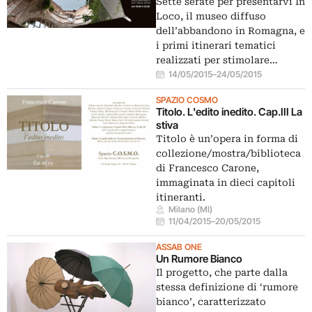
Sette serate per presentarvi In
Loco, il museo diffuso
dell’abbandono in Romagna, e
i primi itinerari tematici
realizzati per stimolare…
14/05/2015
–
24/05/2015
SPAZIO COSMO
Titolo. L'edito inedito. Cap.III La
stiva
Titolo è un’opera in forma di
collezione/mostra/biblioteca
di Francesco Carone,
immaginata in dieci capitoli
itineranti.
Milano (MI)
11/04/2015
–
20/05/2015
ASSAB ONE
Un Rumore Bianco
Il progetto, che parte dalla
stessa definizione di ‘rumore
bianco’, caratterizzato