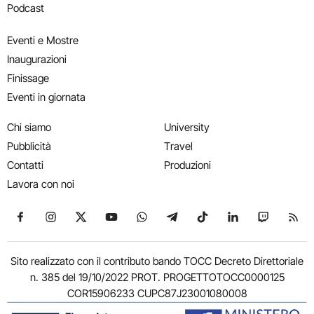
Podcast
Eventi e Mostre
Inaugurazioni
Finissage
Eventi in giornata
Chi siamo
University
Pubblicità
Travel
Contatti
Produzioni
Lavora con noi
Seguici su Facebook
Seguici su Instagram
Seguici su X
Seguici su YouTube
Seguici su WhatsApp
Seguici su Telegram
Seguici su TikTok
Seguici su Link
Seguici su
Segui
Sito realizzato con il contributo bando TOCC Decreto Direttoriale
n. 385 del 19/10/2022 PROT. PROGETTOTOCC0000125
COR15906233 CUPC87J23001080008