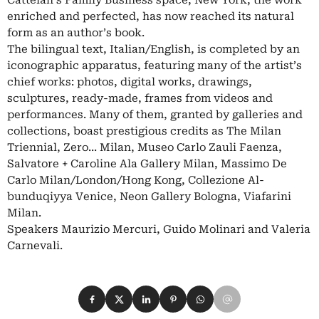
Cattelan’s Family Business space, New York, the work
enriched and perfected, has now reached its natural
form as an author’s book.
The bilingual text, Italian/English, is completed by an
iconographic apparatus, featuring many of the artist’s
chief works: photos, digital works, drawings,
sculptures, ready-made, frames from videos and
performances. Many of them, granted by galleries and
collections, boast prestigious credits as The Milan
Triennial, Zero... Milan, Museo Carlo Zauli Faenza,
Salvatore + Caroline Ala Gallery Milan, Massimo De
Carlo Milan/London/Hong Kong, Collezione Al-
bunduqiyya Venice, Neon Gallery Bologna, Viafarini
Milan.
Speakers Maurizio Mercuri, Guido Molinari and Valeria
Carnevali.
Condividi su Facebook
Condividi su X
Condividi su LinkedIn
Condividi su Pinterest
Condividi su WhatsApp
Condividi su Email