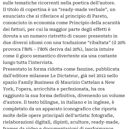
sulle tematiche ricorrenti nella poetica dell’autore.
Il titolo di copertina è un “ready-made verbale”, un
enunciato che si riferisce al principio di Pareto,
conosciuto in economia come Principio della scarsità
dei fattori, per cui la maggior parte degli effetti è
dovuta a un numero ristretto di cause: presentato in
due diversi idiomi con una traduzione “ribaltata” (il 20%
provoca l’80% – l’80% deriva dal 20%), lascia intuire
come il gioco semantico divertente sia una costante
lungo tutta l’intervista.
Presentato in forma ridotta come fanzine, pubblicata
dall’editore milanese Le Dictateur, già nel 2012 nello
spazio Family Business di Maurizio Cattelan a New
York, l’opera, arricchita e perfezionata, ha ora
raggiunto la sua forma definitiva, divenendo un volume
d’autore. Il testo bilingue, in italiano e in inglese, è
completato da un apparato iconografico che riporta
molte delle opere principali dell’artista: fotografie,
rielaborazioni digitali, dipinti, sculture, ready-made,
frames da video e documentazioni di performance.