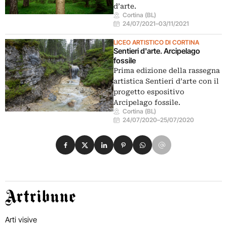
d’arte.
Cortina (BL)
24/07/2021
–
03/11/2021
LICEO ARTISTICO DI CORTINA
Sentieri d'arte. Arcipelago
fossile
Prima edizione della rassegna
artistica Sentieri d’arte con il
progetto espositivo
Arcipelago fossile.
Cortina (BL)
24/07/2020
–
25/07/2020
Condividi su Facebook
Condividi su X
Condividi su LinkedIn
Condividi su Pinterest
Condividi su WhatsApp
Condividi su Email
Artribune
Arti visive