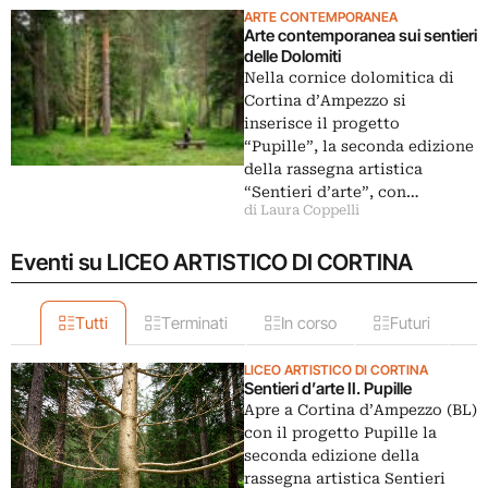
ARTE CONTEMPORANEA
Arte contemporanea sui sentieri
delle Dolomiti
Nella cornice dolomitica di
Cortina d’Ampezzo si
inserisce il progetto
“Pupille”, la seconda edizione
della rassegna artistica
“Sentieri d’arte”, con…
di Laura Coppelli
Eventi su LICEO ARTISTICO DI CORTINA
Tutti
Terminati
In corso
Futuri
LICEO ARTISTICO DI CORTINA
Sentieri d’arte II. Pupille
Apre a Cortina d’Ampezzo (BL)
con il progetto Pupille la
seconda edizione della
rassegna artistica Sentieri