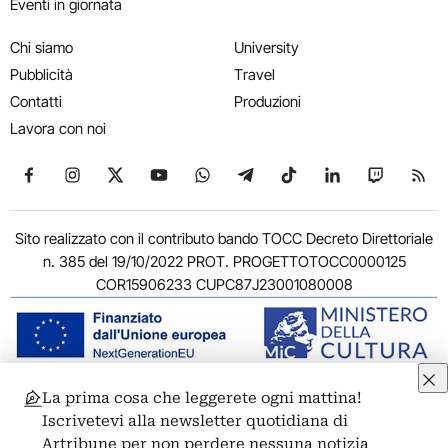
Eventi in giornata
Chi siamo
University
Pubblicità
Travel
Contatti
Produzioni
Lavora con noi
Seguici su Facebook
Seguici su Instagram
Seguici su X
Seguici su YouTube
Seguici su WhatsApp
Seguici su Telegram
Seguici su TikTok
Seguici su Link
Seguici su
Segui
Sito realizzato con il contributo bando TOCC Decreto Direttoriale
n. 385 del 19/10/2022 PROT. PROGETTOTOCC0000125
COR15906233 CUPC87J23001080008
La prima cosa che leggerete ogni mattina!
© 2011-2026 ARTRIBUNE srl – Corso Vittorio Emanuele II, 287 –
Iscrivetevi alla newsletter quotidiana di
00186 Roma - P.I. 11381581005
Artribune per non perdere nessuna notizia