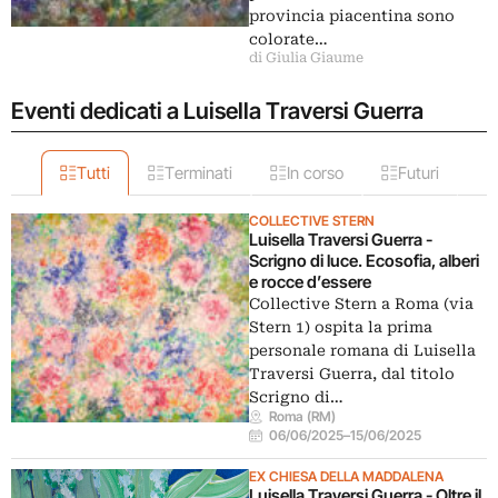
provincia piacentina sono
colorate…
di Giulia Giaume
Eventi dedicati a Luisella Traversi Guerra
Tutti
Terminati
In corso
Futuri
COLLECTIVE STERN
Luisella Traversi Guerra -
Scrigno di luce. Ecosofia, alberi
e rocce d’essere
Collective Stern a Roma (via
Stern 1) ospita la prima
personale romana di Luisella
Traversi Guerra, dal titolo
Scrigno di…
Roma (RM)
06/06/2025
–
15/06/2025
EX CHIESA DELLA MADDALENA
Luisella Traversi Guerra - Oltre il