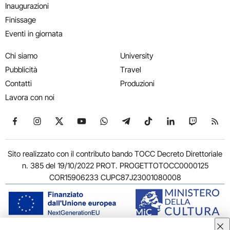
Inaugurazioni
Finissage
Eventi in giornata
Chi siamo
University
Pubblicità
Travel
Contatti
Produzioni
Lavora con noi
Seguici su Facebook
Seguici su Instagram
Seguici su X
Seguici su YouTube
Seguici su WhatsApp
Seguici su Telegram
Seguici su TikTok
Seguici su Link
Seguici su
Segui
Sito realizzato con il contributo bando TOCC Decreto Direttoriale
n. 385 del 19/10/2022 PROT. PROGETTOTOCC0000125
COR15906233 CUPC87J23001080008