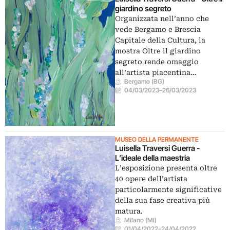
giardino segreto
Organizzata nell’anno che
vede Bergamo e Brescia
Capitale della Cultura, la
mostra Oltre il giardino
segreto rende omaggio
all’artista piacentina…
Bergamo (BG)
04/03/2023
–
26/03/2023
MUSEO DELLA PERMANENTE
Luisella Traversi Guerra -
L’ideale della maestria
L’esposizione presenta oltre
40 opere dell’artista
particolarmente significative
della sua fase creativa più
matura.
Milano (MI)
01/04/2022
–
24/04/2022