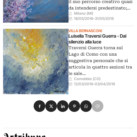
il suo percorso creativo quasi
da intendersi predestinato;…
Milano (MI)
18/05/2016
–
31/05/2016
VILLA BERNASCONI
Luisella Traversi Guerra - Dal
silenzio alla luce
Traversi Guerra torna sul
Lago di Como con una
suggestiva personale che si
articola in quattro sezioni tra
le sale…
Cernobbio (CO)
12/03/2016
–
03/04/2016
Condividi su Facebook
Condividi su X
Condividi su LinkedIn
Condividi su Pinterest
Condividi su WhatsApp
Condividi su Email
Artribune