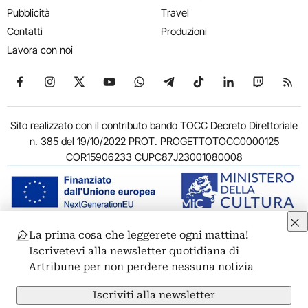
Pubblicità
Travel
Contatti
Produzioni
Lavora con noi
Seguici su Facebook
Seguici su Instagram
Seguici su X
Seguici su YouTube
Seguici su WhatsApp
Seguici su Telegram
Seguici su TikTok
Seguici su Link
Seguici su
Segui
Sito realizzato con il contributo bando TOCC Decreto Direttoriale
n. 385 del 19/10/2022 PROT. PROGETTOTOCC0000125
COR15906233 CUPC87J23001080008
La prima cosa che leggerete ogni mattina!
© 2011-2026 ARTRIBUNE srl – Corso Vittorio Emanuele II, 287 –
Iscrivetevi alla newsletter quotidiana di
00186 Roma - P.I. 11381581005
Artribune per non perdere nessuna notizia
Privacy: Responsabile della protezione dei dati personali
ARTRIBUNE srl – Corso Vittorio Emanuele II, 287 – 00186 Roma
Iscriviti alla newsletter
Termini e condizioni
Privacy Policy
Cookie Policy
Credits