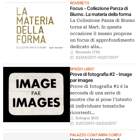
ROVERETO
Focus - Collezione Panza di
Biumo. La materia della forma
La Collezione Panza di Biumo
torna al Mart. In questa
occasione il museo propone
un focus di approfondimento
dedicato alla…
Rovereto (TN)
02/04/2017
–
02/07/2017
SPAZIO LABO'
Prove di fotografia #2 - Image
par images
Prove di fotografia #2 è la
seconda di una serie di
mostre che si pone l’intento
di individuare tematiche
ricorrenti…
Bologna (BO)
21/01/2017
–
24/02/2017
PALAZZO CONTARINI CORFU'