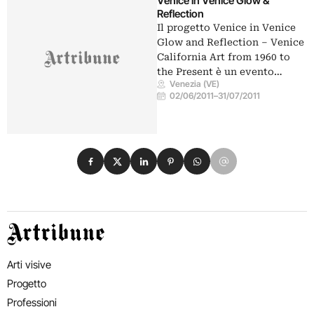
Venice in Venice Glow &
Reflection
Il progetto Venice in Venice
Glow and Reflection – Venice
California Art from 1960 to
the Present è un evento…
Venezia (VE)
02/06/2011
–
31/07/2011
Condividi su Facebook
Condividi su X
Condividi su LinkedIn
Condividi su Pinterest
Condividi su WhatsApp
Condividi su Email
Artribune
Arti visive
Progetto
Professioni