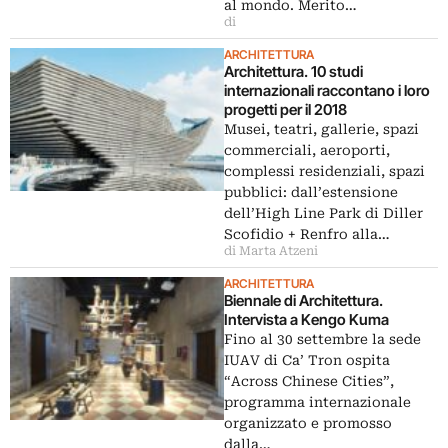
al mondo. Merito…
di
ARCHITETTURA
Architettura. 10 studi
internazionali raccontano i loro
progetti per il 2018
Musei, teatri, gallerie, spazi
commerciali, aeroporti,
complessi residenziali, spazi
pubblici: dall’estensione
dell’High Line Park di Diller
Scofidio + Renfro alla…
di Marta Atzeni
ARCHITETTURA
Biennale di Architettura.
Intervista a Kengo Kuma
Fino al 30 settembre la sede
IUAV di Ca’ Tron ospita
“Across Chinese Cities”,
programma internazionale
organizzato e promosso
dalla…