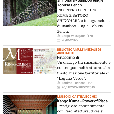
Shinohara - Bamboo Ring e
Tobusa Bench
INCONTRO CON KENGO
KUMA E SATOKO
SHINOHARA e Inaugurazione
di Bamboo Ring e Tobusa
Bench.
Borgo Valsugana (TN)
28/05/2022
BIBLIOTECA MULTIMEDIALE DI
ARCHIMEDE
Rinascimenti
Un dialogo tra rinascimento e
contemporaneità attorno alla
trasformazione territoriale di
“Laguna Verde”.
Settimo Torinese (TO)
20/11/2015
–
28/02/2016
MUSEO DI CASTELVECCHIO
Kengo Kuma - Power of Place
Prestigioso appuntamento
con l’architettura, dove si