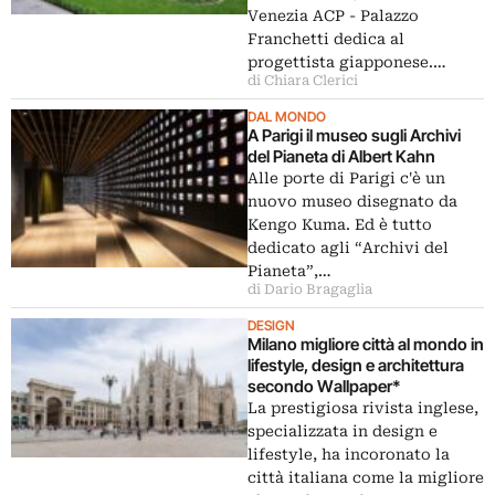
Venezia ACP - Palazzo
Franchetti dedica al
progettista giapponese.…
di Chiara Clerici
DAL MONDO
A Parigi il museo sugli Archivi
del Pianeta di Albert Kahn
Alle porte di Parigi c'è un
nuovo museo disegnato da
Kengo Kuma. Ed è tutto
dedicato agli “Archivi del
Pianeta”,…
di Dario Bragaglia
DESIGN
Milano migliore città al mondo in
lifestyle, design e architettura
secondo Wallpaper*
La prestigiosa rivista inglese,
specializzata in design e
lifestyle, ha incoronato la
città italiana come la migliore