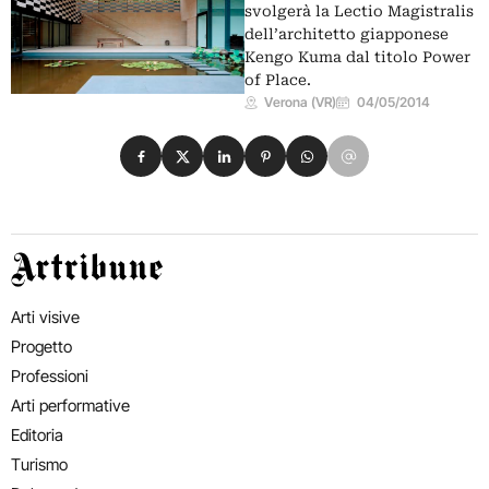
svolgerà la Lectio Magistralis
dell’architetto giapponese
Kengo Kuma dal titolo Power
of Place.
Verona (VR)
04/05/2014
Condividi su Facebook
Condividi su X
Condividi su LinkedIn
Condividi su Pinterest
Condividi su WhatsApp
Condividi su Email
Artribune
Arti visive
Progetto
Professioni
Arti performative
Editoria
Turismo