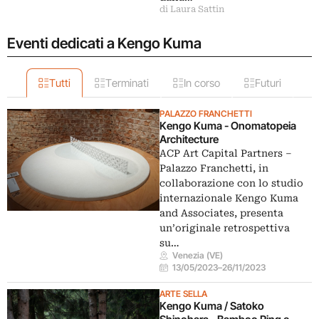
di Laura Sattin
Eventi dedicati a Kengo Kuma
Tutti
Terminati
In corso
Futuri
PALAZZO FRANCHETTI
Kengo Kuma - Onomatopeia
Architecture
ACP Art Capital Partners –
Palazzo Franchetti, in
collaborazione con lo studio
internazionale Kengo Kuma
and Associates, presenta
un’originale retrospettiva
su…
Venezia (VE)
13/05/2023
–
26/11/2023
ARTE SELLA
Kengo Kuma / Satoko