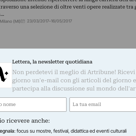
traverso una selezione di oltre venti opere realizzate tra 
0…
23/03/2017
–
16/05/2017
Milano (MI)
Lettera, la newsletter quotidiana
PLUS A GALLERY
e Material Body of Art
Non perdetevi il meglio di Artribune! Ricevi
stra collettiva
giorno un'e-mail con gli articoli del giorno 
13/12/2016
–
28/02/2017
Venezia (VE)
partecipa alla discussione sul mondo dell'ar
e
Email
gatorio)
(Obbligatorio)
io ricevere anche:
egnala
: focus su mostre, festival, didattica ed eventi culturali