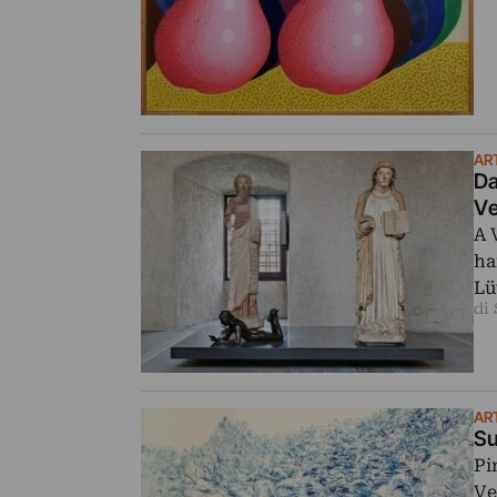
AR
Da
Ve
A 
ha
Lü
di
AR
Su
Pi
Ve