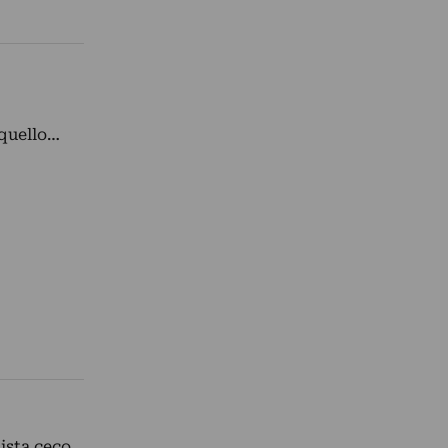
 quello…
tista ceco