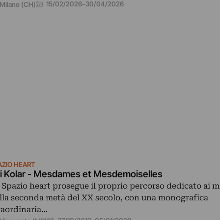
15/02/2026
–
30/04/2026
Milano (CH)
AZIO HEART
ri Kolar - Mesdames et Mesdemoiselles
 Spazio heart prosegue il proprio percorso dedicato ai m
lla seconda metà del XX secolo, con una monografica
raordinaria…