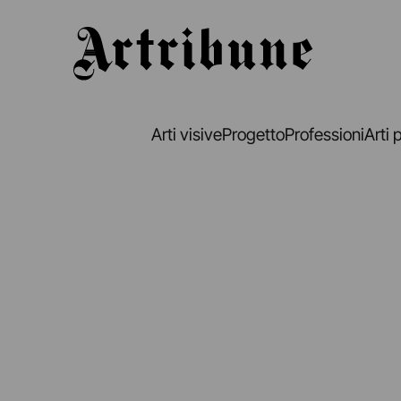
Artribune
Arti visive
Progetto
Professioni
Arti 