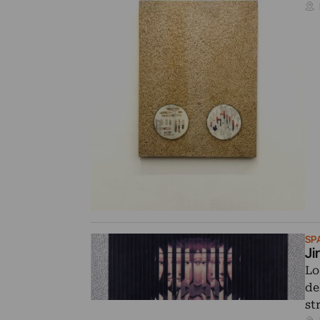
SP
Ji
Lo
de
st