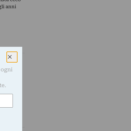
gli anni
 ogni
e
te.