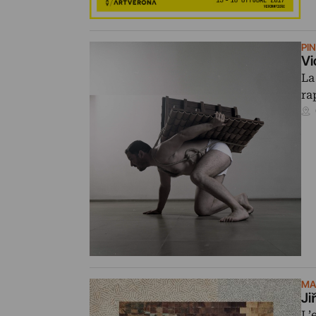
PI
Vi
La
ra
MA
Ji
L’