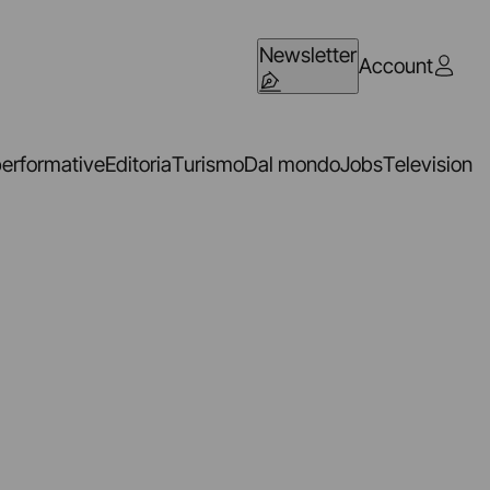
Newsletter
Account
performative
Editoria
Turismo
Dal mondo
Jobs
Television