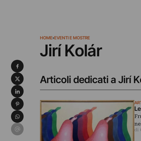
HOME
›
EVENTI E MOSTRE
Jirí Kolár
Condividi su Facebook
Condividi su X
Articoli dedicati a Jirí K
Condividi su LinkedIn
Condividi su Pinterest
ART
Le
Condividi su WhatsApp
Fr
ne
Condividi su Email
di 