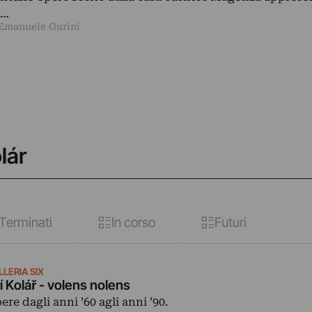
n…
 Emanuele Gurini
lár
Terminati
In corso
Futuri
LERIA SIX
ří Kolář - volens nolens
ere dagli anni ’60 agli anni ’90.