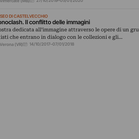
27/10/2019
–
05/01/2020
Vimercate (MB)
SEO DI CASTELVECCHIO
onoclash. Il conflitto delle immagini
stra dedicata all’immagine attraverso le opere di un gr
tisti che entrano in dialogo con le collezioni e gli…
14/10/2017
–
07/01/2018
Verona (VR)