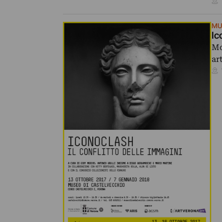
MU
Ic
Mo
ar