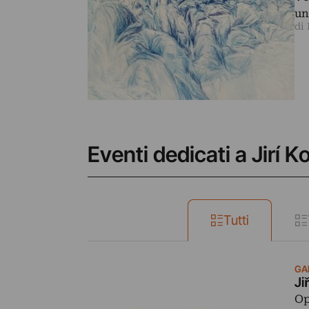
u
di
Eventi dedicati a Jirí Ko
Tutti
GAL
Ji
Op