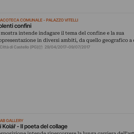
NACOTECA COMUNALE - PALAZZO VITELLI
olenti confini
 mostra intende indagare il tema del confine e la sua
ppresentazione in diversi ambiti, da quello geografico a
29/04/2017
–
09/07/2017
Città di Castello (PG)
AB GALLERY
ří Kolář - Il poeta del collage
esposizione intende ripercorrere la lunga carriera dell’ar