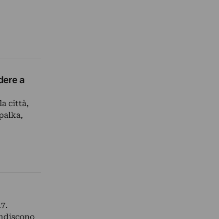
dere a
a città,
palka,
7.
ondiscono