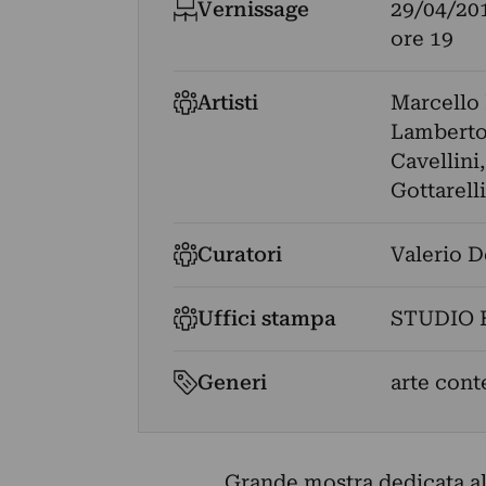
Vernissage
29/04/20
ore 19
Artisti
Marcello 
Lamberto
Cavellini
Gottarelli
Curatori
Valerio 
Uffici stampa
STUDIO 
Generi
arte cont
Grande mostra dedicata alla