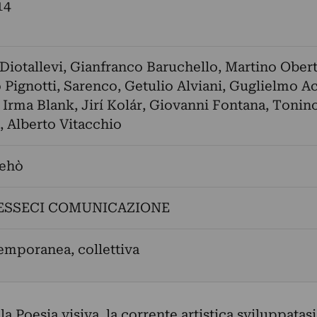
14
Diotallevi
,
Gianfranco Baruchello
,
Martino Ober
 Pignotti
,
Sarenco
,
Getulio Alviani
,
Guglielmo Ac
,
Irma Blank
,
Jirí Kolár
,
Giovanni Fontana
,
Tonin
,
Alberto Vitacchio
Dehò
ESSECI COMUNICAZIONE
emporanea, collettiva
 Poesia visiva, la corrente artistica sviluppatasi