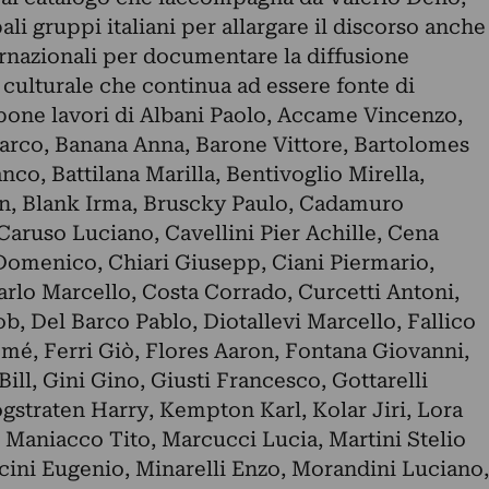
li gruppi italiani per allargare il discorso anche
ernazionali per documentare la diffusione
ulturale che continua ad essere fonte di
opone lavori di Albani Paolo, Accame Vincenzo,
 Marco, Banana Anna, Barone Vittore, Bartolomes
nco, Battilana Marilla, Bentivoglio Mirella,
ien, Blank Irma, Bruscky Paulo, Cadamuro
Caruso Luciano, Cavellini Pier Achille, Cena
Domenico, Chiari Giusepp, Ciani Piermario,
arlo Marcello, Costa Corrado, Curcetti Antoni,
, Del Barco Pablo, Diotallevi Marcello, Fallico
mé, Ferri Giò, Flores Aaron, Fontana Giovanni,
ill, Gini Gino, Giusti Francesco, Gottarelli
gstraten Harry, Kempton Karl, Kolar Jiri, Lora
 Maniacco Tito, Marcucci Lucia, Martini Stelio
cini Eugenio, Minarelli Enzo, Morandini Luciano,