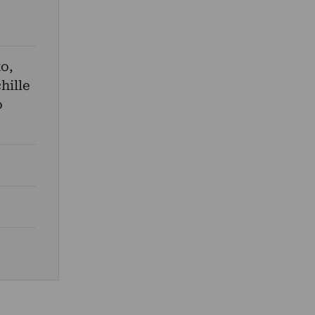
to
,
hille
o