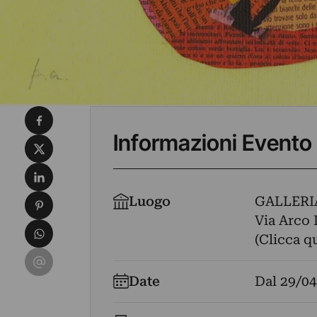
Condividi su Facebook
Informazioni Evento
Condividi su X
Condividi su LinkedIn
Condividi su Pinterest
Luogo
GALLERI
Via Arco 
Condividi su WhatsApp
(Clicca q
Condividi su Email
Date
Dal
29/04