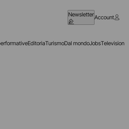
Newsletter
Account
performative
Editoria
Turismo
Dal mondo
Jobs
Television