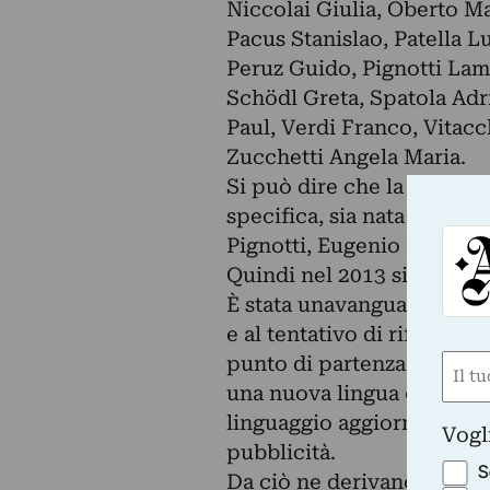
Niccolai Giulia, Oberto Ma
Pacus Stanislao, Patella L
Peruz Guido, Pignotti Lam
Schödl Greta, Spatola Adri
Paul, Verdi Franco, Vitac
Zucchetti Angela Maria.
Si può dire che la Poesia 
specifica, sia nata nel 1
Pignotti, Eugenio Miccini, 
Quindi nel 2013 si celebra
È stata unavanguardia che
e al tentativo di riformare
punto di partenza è stata 
Nom
una nuova lingua che sotto
(Obbli
Nome
linguaggio aggiornato ma 
Vogl
pubblicità.
S
Da ciò ne derivano anche i