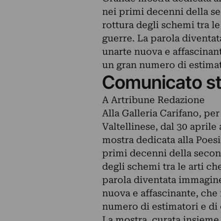
nei primi decenni della 
rottura degli schemi tra le 
guerre. La parola diventa
unarte nuova e affascinan
un gran numero di estimato
Comunicato s
A Artribune Redazione
Alla Galleria Carifano, pe
Valtellinese, dal 30 april
mostra dedicata alla Poesia
primi decenni della secon
degli schemi tra le arti che
parola diventata immagine
nuova e affascinante, che 
numero di estimatori e di 
La mostra, curata insieme