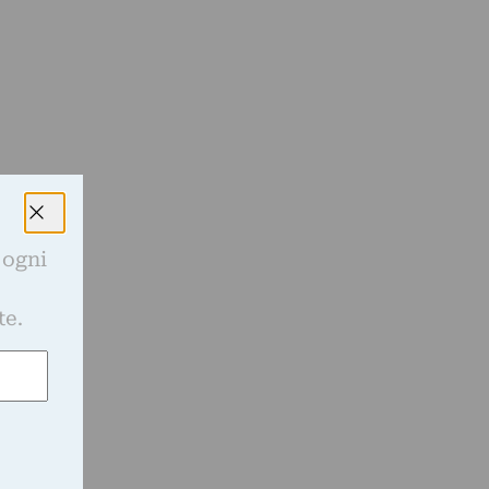
 ogni
e
te.