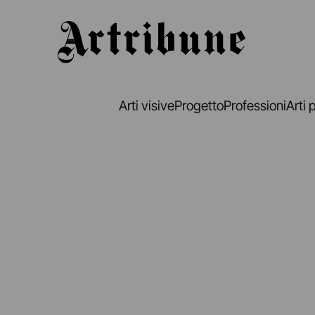
Artribune
Arti visive
Progetto
Professioni
Arti 