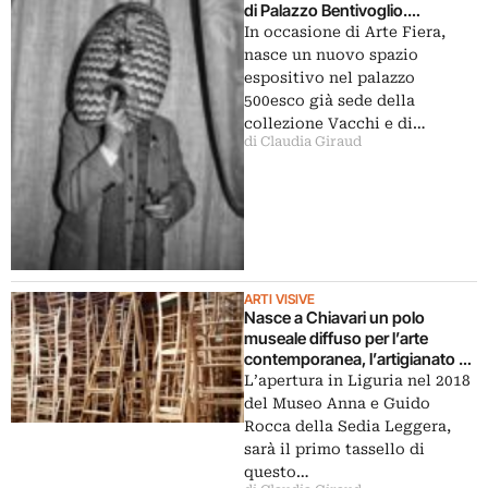
di Palazzo Bentivoglio.
L’intervista
In occasione di Arte Fiera,
nasce un nuovo spazio
espositivo nel palazzo
500esco già sede della
collezione Vacchi e di…
di Claudia Giraud
ARTI VISIVE
Nasce a Chiavari un polo
museale diffuso per l’arte
contemporanea, l’artigianato e il
design
L’apertura in Liguria nel 2018
del Museo Anna e Guido
Rocca della Sedia Leggera,
sarà il primo tassello di
questo…