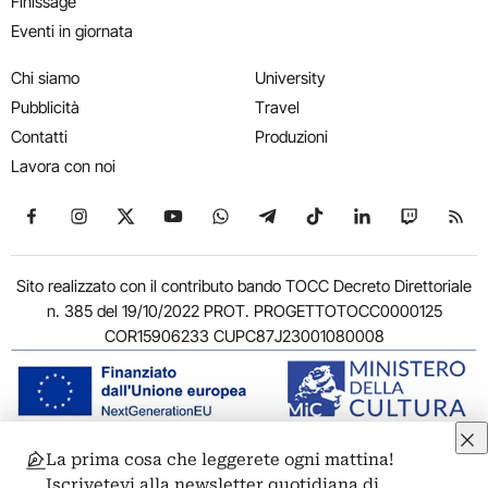
Finissage
Eventi in giornata
Chi siamo
University
Pubblicità
Travel
Contatti
Produzioni
Lavora con noi
Seguici su Facebook
Seguici su Instagram
Seguici su X
Seguici su YouTube
Seguici su WhatsApp
Seguici su Telegram
Seguici su TikTok
Seguici su Link
Seguici su
Segui
Sito realizzato con il contributo bando TOCC Decreto Direttoriale
n. 385 del 19/10/2022 PROT. PROGETTOTOCC0000125
COR15906233 CUPC87J23001080008
La prima cosa che leggerete ogni mattina!
© 2011-2026 ARTRIBUNE srl – Corso Vittorio Emanuele II, 287 –
Iscrivetevi alla newsletter quotidiana di