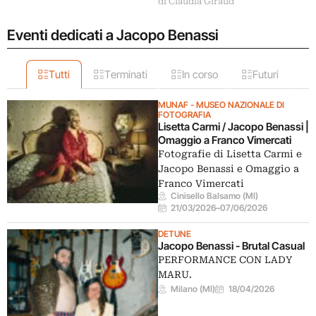
di Claudia Giraud
Eventi dedicati a Jacopo Benassi
Tutti
Terminati
In corso
Futuri
MUNAF - MUSEO NAZIONALE DI
FOTOGRAFIA
Lisetta Carmi / Jacopo Benassi |
Omaggio a Franco Vimercati
Fotografie di Lisetta Carmi e
Jacopo Benassi e Omaggio a
Franco Vimercati
Cinisello Balsamo (MI)
21/03/2026
–
07/06/2026
DETUNE
Jacopo Benassi - Brutal Casual
PERFORMANCE CON LADY
MARU.
Milano (MI)
18/04/2026