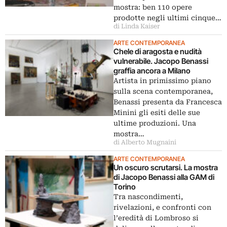
mostra: ben 110 opere
prodotte negli ultimi cinque…
di Linda Kaiser
ARTE CONTEMPORANEA
Chele di aragosta e nudità
vulnerabile. Jacopo Benassi
graffia ancora a Milano
Artista in primissimo piano
sulla scena contemporanea,
Benassi presenta da Francesca
Minini gli esiti delle sue
ultime produzioni. Una
mostra…
di Alberto Mugnaini
ARTE CONTEMPORANEA
Un oscuro scrutarsi. La mostra
di Jacopo Benassi alla GAM di
Torino
Tra nascondimenti,
rivelazioni, e confronti con
l’eredità di Lombroso si