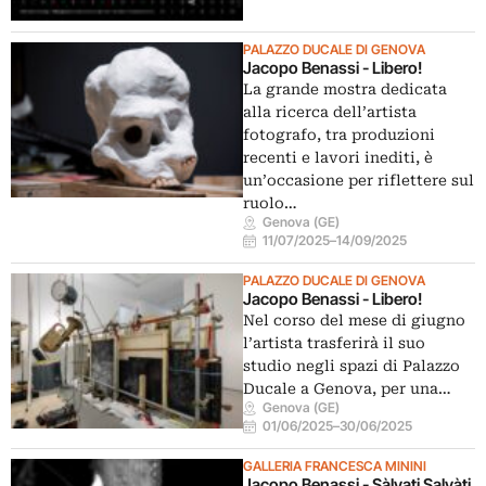
PALAZZO DUCALE DI GENOVA
Jacopo Benassi - Libero!
La grande mostra dedicata
alla ricerca dell’artista
fotografo, tra produzioni
recenti e lavori inediti, è
un’occasione per riflettere sul
ruolo…
Genova (GE)
11/07/2025
–
14/09/2025
PALAZZO DUCALE DI GENOVA
Jacopo Benassi - Libero!
Nel corso del mese di giugno
l’artista trasferirà il suo
studio negli spazi di Palazzo
Ducale a Genova, per una…
Genova (GE)
01/06/2025
–
30/06/2025
GALLERIA FRANCESCA MININI
Jacopo Benassi - Sàlvati Salvàti