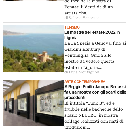
delinea nella mostra di
Benassi l’identikit di un
artista che…
di Valerio Veneruso
TURISMO
Le mostre dell’estate 2022 in
Liguria
Da La Spezia a Genova, fino ai
Giardini Hanbury di
Ventimiglia. Guida alle
mostre da vedere questa
estate in Liguria,…
di Livia Montagnoli
ARTE CONTEMPORANEA
A Reggio Emilia Jacopo Benassi
fa una mostra con gli scarti delle
precedenti
Si intitola “Junk B”, ed è
fruibile nelle bacheche dello
spazio NEUTRO: in mostra
collage realizzati con resti di
produzioni…