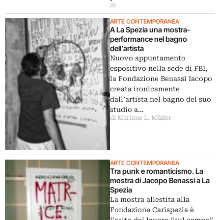
di
ARTE CONTEMPORANEA
A La Spezia una mostra-
performance nel bagno
dell’artista
Nuovo appuntamento
espositivo nella sede di FBI,
la Fondazione Benassi Iacopo
creata ironicamente
dall’artista nel bagno del suo
studio a…
di Marlene L. Müller
ARTE CONTEMPORANEA
Tra punk e romanticismo. La
mostra di Jacopo Benassi a La
Spezia
La mostra allestita alla
Fondazione Carispezia è
l’esito del lavoro “sul campo”