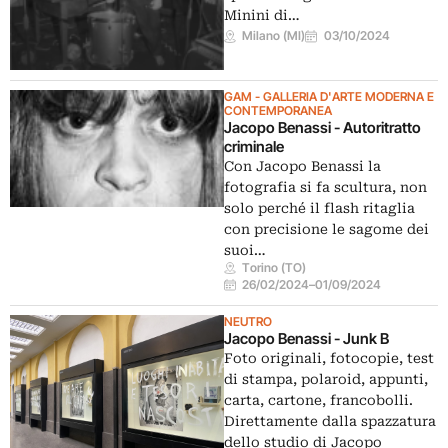
Minini di…
Milano (MI)
03/10/2024
GAM - GALLERIA D'ARTE MODERNA E
CONTEMPORANEA
Jacopo Benassi - Autoritratto
criminale
Con Jacopo Benassi la
fotografia si fa scultura, non
solo perché il flash ritaglia
con precisione le sagome dei
suoi…
Torino (TO)
26/02/2024
–
01/09/2024
NEUTRO
Jacopo Benassi - Junk B
Foto originali, fotocopie, test
di stampa, polaroid, appunti,
carta, cartone, francobolli.
Direttamente dalla spazzatura
dello studio di Jacopo