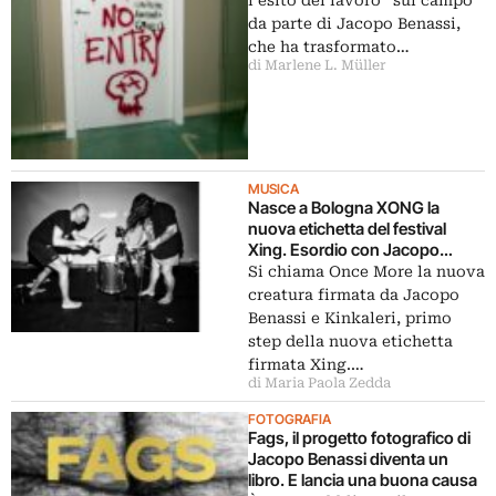
da parte di Jacopo Benassi,
che ha trasformato…
di Marlene L. Müller
MUSICA
Nasce a Bologna XONG la
nuova etichetta del festival
Xing. Esordio con Jacopo
Benassi e Kinkaleri
Si chiama Once More la nuova
creatura firmata da Jacopo
Benassi e Kinkaleri, primo
step della nuova etichetta
firmata Xing.…
di Maria Paola Zedda
FOTOGRAFIA
Fags, il progetto fotografico di
Jacopo Benassi diventa un
libro. E lancia una buona causa