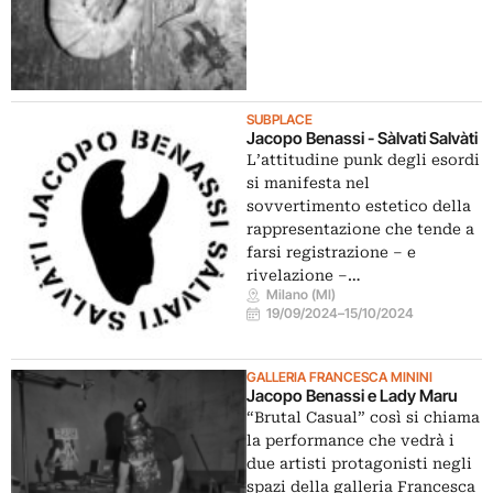
SUBPLACE
Jacopo Benassi - Sàlvati Salvàti
L’attitudine punk degli esordi
si manifesta nel
sovvertimento estetico della
rappresentazione che tende a
farsi registrazione – e
rivelazione –…
Milano (MI)
19/09/2024
–
15/10/2024
GALLERIA FRANCESCA MININI
Jacopo Benassi e Lady Maru
“Brutal Casual” così si chiama
la performance che vedrà i
due artisti protagonisti negli
spazi della galleria Francesca