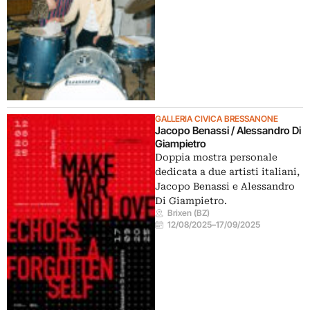
GALLERIA CIVICA BRESSANONE
Jacopo Benassi / Alessandro Di
Giampietro
Doppia mostra personale
dedicata a due artisti italiani,
Jacopo Benassi e Alessandro
Di Giampietro.
Brixen (BZ)
12/08/2025
–
17/09/2025