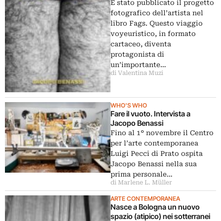
È stato pubblicato il progetto
fotografico dell’artista nel
libro Fags. Questo viaggio
voyeuristico, in formato
cartaceo, diventa
protagonista di
un’importante…
di Valentina Muzi
WHO'S WHO
Fare il vuoto. Intervista a
Jacopo Benassi
Fino al 1° novembre il Centro
per l’arte contemporanea
Luigi Pecci di Prato ospita
Jacopo Benassi nella sua
prima personale…
di Marlene L. Müller
ARTE CONTEMPORANEA
Nasce a Bologna un nuovo
spazio (atipico) nei sotterranei