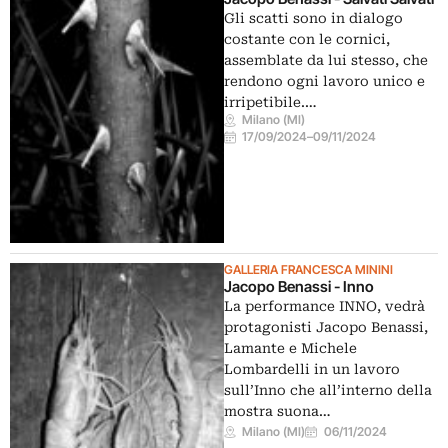
Gli scatti sono in dialogo
costante con le cornici,
assemblate da lui stesso, che
rendono ogni lavoro unico e
irripetibile.…
Milano (MI)
17/09/2024
–
09/11/2024
GALLERIA FRANCESCA MININI
Jacopo Benassi - Inno
La performance INNO, vedrà
protagonisti Jacopo Benassi,
Lamante e Michele
Lombardelli in un lavoro
sull’Inno che all’interno della
mostra suona…
Milano (MI)
06/11/2024