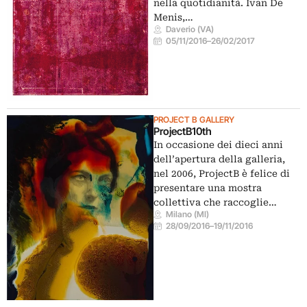
nella quotidianità. Ivan De
Menis,…
Daverio (VA)
05/11/2016
–
26/02/2017
PROJECT B GALLERY
ProjectB10th
In occasione dei dieci anni
dell’apertura della galleria,
nel 2006, ProjectB è felice di
presentare una mostra
collettiva che raccoglie…
Milano (MI)
28/09/2016
–
19/11/2016