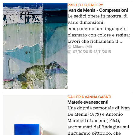
PROJECT B GALLERY
Ivan de Menis - Compressioni
Le sedici opere in mostra, di
varie dimensioni,
compongono un linguaggio
plasmato con colore e resina:
lavori che richiamano il…
Milano (MI)
07/10/2015
–
13/11/2015
GALLERIA VANNA CASATI
Materie evanescenti
Una doppia personale di Ivan
De Menis (1973) e Antonio
Marchetti Lamera (1964),
accomunati dall’indagine sul
linguaggio pittorico, che