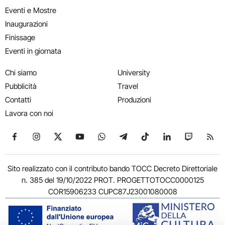
Eventi e Mostre
Inaugurazioni
Finissage
Eventi in giornata
Chi siamo
University
Pubblicità
Travel
Contatti
Produzioni
Lavora con noi
Seguici su Facebook
Seguici su Instagram
Seguici su X
Seguici su YouTube
Seguici su WhatsApp
Seguici su Telegram
Seguici su TikTok
Seguici su Link
Seguici su
Segui
Sito realizzato con il contributo bando TOCC Decreto Direttoriale
n. 385 del 19/10/2022 PROT. PROGETTOTOCC0000125
COR15906233 CUPC87J23001080008