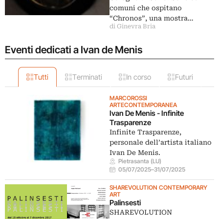
comuni che ospitano
“Chronos”, una mostra…
di Ginevra Bria
Eventi dedicati a Ivan de Menis
Tutti
Terminati
In corso
Futuri
MARCOROSSI
ARTECONTEMPORANEA
Ivan De Menis - Infinite
Trasparenze
Infinite Trasparenze,
personale dell’artista italiano
Ivan De Menis.
Pietrasanta (LU)
05/07/2025
–
31/07/2025
SHAREVOLUTION CONTEMPORARY
ART
Palinsesti
SHAREVOLUTION