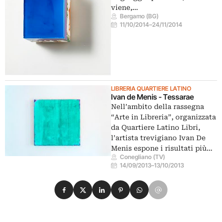
viene,…
Bergamo (BG)
11/10/2014
–
24/11/2014
LIBRERIA QUARTIERE LATINO
Ivan de Menis - Tessarae
Nell’ambito della rassegna
“Arte in Libreria”, organizzata
da Quartiere Latino Libri,
l’artista trevigiano Ivan De
Menis espone i risultati più…
Conegliano (TV)
14/09/2013
–
13/10/2013
Condividi su Facebook
Condividi su X
Condividi su LinkedIn
Condividi su Pinterest
Condividi su WhatsApp
Condividi su Email