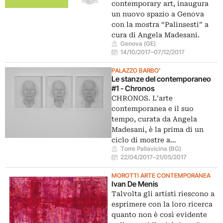
contemporary art, inaugura
un nuovo spazio a Genova
con la mostra “Palinsesti” a
cura di Angela Madesani.
Genova (GE)
14/10/2017
–
07/12/2017
PALAZZO BARBO'
Le stanze del contemporaneo
#1 - Chronos
CHRONOS. L’arte
contemporanea e il suo
tempo, curata da Angela
Madesani, è la prima di un
ciclo di mostre a…
Torre Pallavicina (BG)
22/04/2017
–
21/05/2017
MOROTTI ARTE CONTEMPORANEA
Ivan De Menis
Talvolta gli artisti riescono a
esprimere con la loro ricerca
quanto non è così evidente