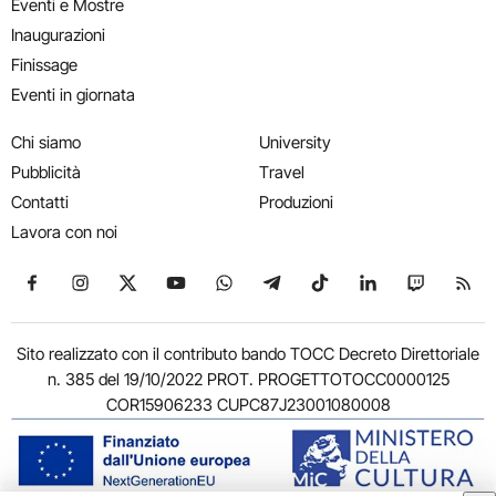
Eventi e Mostre
Inaugurazioni
Finissage
Eventi in giornata
Chi siamo
University
Pubblicità
Travel
Contatti
Produzioni
Lavora con noi
Seguici su Facebook
Seguici su Instagram
Seguici su X
Seguici su YouTube
Seguici su WhatsApp
Seguici su Telegram
Seguici su TikTok
Seguici su Link
Seguici su
Segui
Sito realizzato con il contributo bando TOCC Decreto Direttoriale
n. 385 del 19/10/2022 PROT. PROGETTOTOCC0000125
COR15906233 CUPC87J23001080008