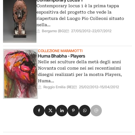
Contemporary locus 1 è la prima tappa
espositiva del progetto che vede la
riapertura del Luogo Pio Colleoni situato
nella…
Bergamo (BG)
27/05/2012
–
22/07/2012
COLLEZIONE MARAMOTTI
Huma Bhabha - Players
Nelle sei sculture della metà degli anni
Novanta così come nei sei recentissimi
disegni realizzati per la mostra Players,
Huma…
Reggio Emilia (RE)
25/02/2012
–
15/04/2012
Condividi su Facebook
Condividi su X
Condividi su LinkedIn
Condividi su Pinterest
Condividi su WhatsApp
Condividi su Email