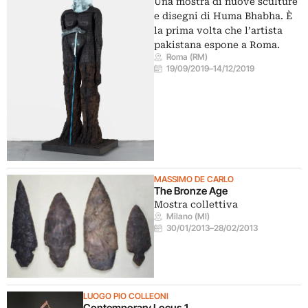
Una mostra di nuove sculture
e disegni di Huma Bhabha. È
la prima volta che l’artista
pakistana espone a Roma.
Roma (RM)
19/09/2019
–
14/12/2019
MASSIMO DE CARLO
The Bronze Age
Mostra collettiva
Milano (MI)
30/01/2013
–
28/02/2013
LUOGO PIO COLLEONI
Contemporary Locus 1