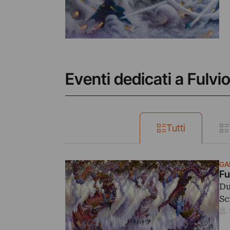
Eventi dedicati a Fulvi
Tutti
GA
Fu
Du
Sc