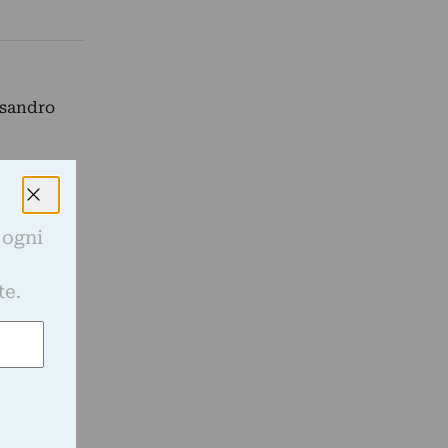
ssandro
 ogni
e
te.