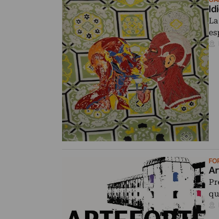
Idi
La
es
FO
Ar
Pr
qu