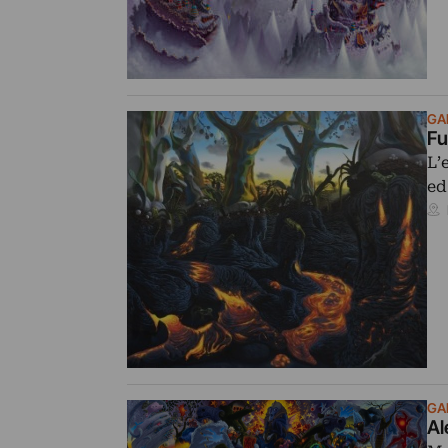
GA
Fu
L’
ed
GA
Al