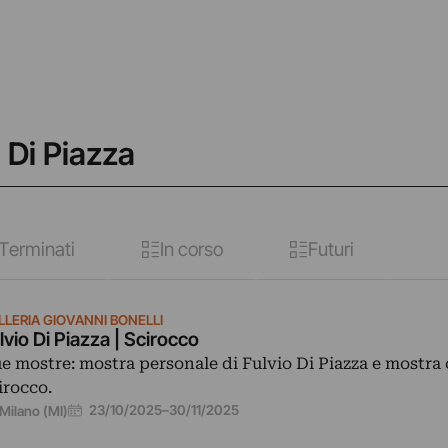
o Di Piazza
Terminati
In corso
Futuri
LLERIA GIOVANNI BONELLI
lvio Di Piazza | Scirocco
e mostre: mostra personale di Fulvio Di Piazza e mostra 
irocco.
23/10/2025
–
30/11/2025
Milano (MI)