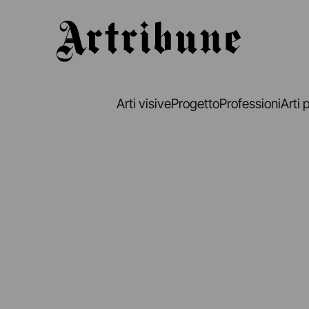
Artribune
Arti visive
Progetto
Professioni
Arti 