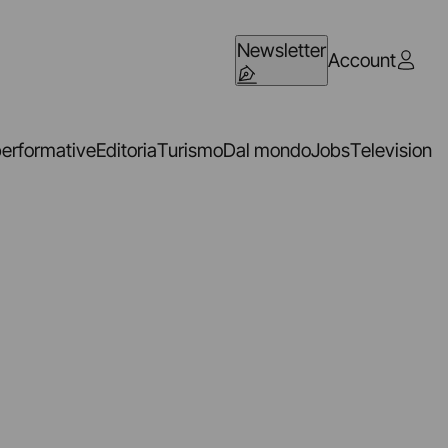
Newsletter
Account
performative
Editoria
Turismo
Dal mondo
Jobs
Television