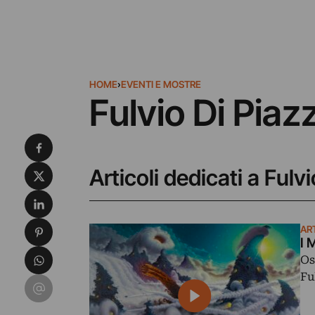
HOME
›
EVENTI E MOSTRE
Fulvio Di Piaz
Condividi su Facebook
Condividi su X
Articoli dedicati a Fulv
Condividi su LinkedIn
Condividi su Pinterest
AR
I 
Condividi su WhatsApp
Os
Fu
Condividi su Email