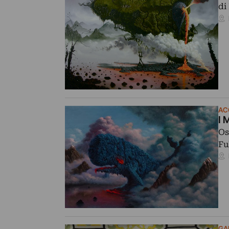
di
AC
I 
Os
Fu
GA