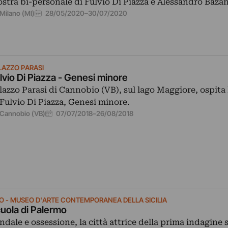
stra bi-personale di Fulvio Di Piazza e Alessandro Bazan
28/05/2020
–
30/07/2020
Milano (MI)
LAZZO PARASI
lvio Di Piazza - Genesi minore
lazzo Parasi di Cannobio (VB), sul lago Maggiore, ospita
 Fulvio Di Piazza, Genesi minore.
07/07/2018
–
26/08/2018
Cannobio (VB)
SO - MUSEO D'ARTE CONTEMPORANEA DELLA SICILIA
uola di Palermo
ndale e ossessione, la città attrice della prima indagine 