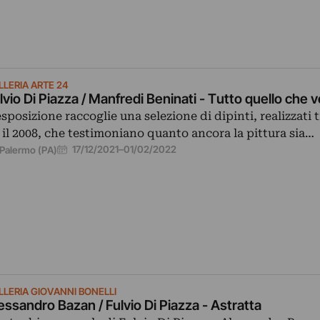
LLERIA ARTE 24
lvio Di Piazza / Manfredi Beninati - Tutto quello che 
esposizione raccoglie una selezione di dipinti, realizzati t
 il 2008, che testimoniano quanto ancora la pittura sia…
17/12/2021
–
01/02/2022
Palermo (PA)
LLERIA GIOVANNI BONELLI
essandro Bazan / Fulvio Di Piazza - Astratta