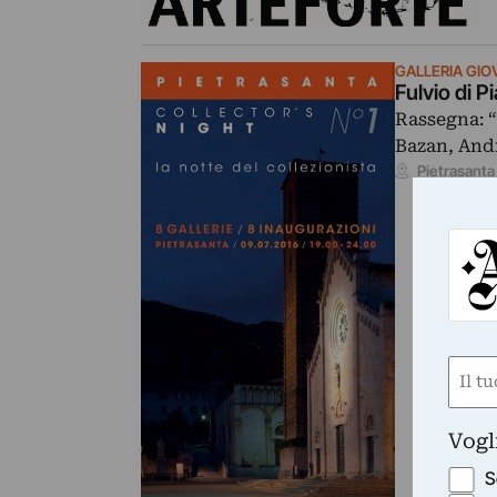
GALLERIA GIO
Fulvio di P
Rassegna: “
Bazan, And
Pietrasanta
Nom
(Requ
First
Vogl
S