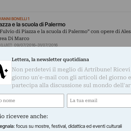
VANNI BONELLI 1
iazza e la scuola di Palermo
Fulvio di Piazza e la scuola di Palermo” con opere di Ale
rea Di Marco
09/07/2016
–
31/07/2016
 (LU)
Lettera, la newsletter quotidiana
Non perdetevi il meglio di Artribune! Ricevi
giorno un'e-mail con gli articoli del giorno 
partecipa alla discussione sul mondo dell'ar
e
Email
ired)
(Required)
io ricevere anche:
egnala
: focus su mostre, festival, didattica ed eventi culturali