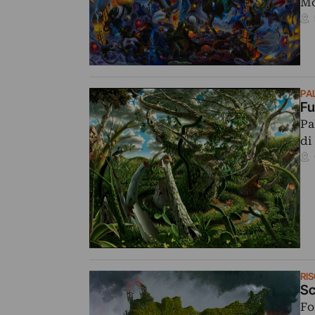
Mo
PA
Fu
Pa
di
RI
Sc
Fo