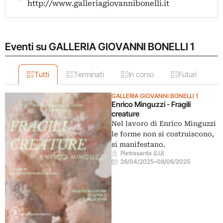
http://www.galleriagiovannibonelli.it
Eventi su GALLERIA GIOVANNI BONELLI 1
Tutti
Terminati
In corso
Futuri
GALLERIA GIOVANNI BONELLI 1
Enrico Minguzzi - Fragili
creature
Nel lavoro di Enrico Minguzzi
le forme non si costruiscono,
si manifestano.
Pietrasanta (LU)
26/04/2025
–
08/06/2025