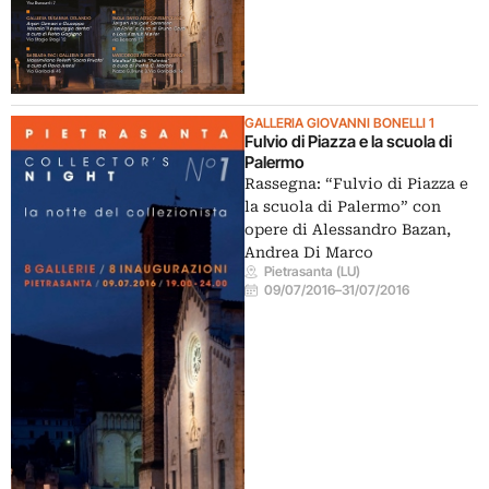
GALLERIA GIOVANNI BONELLI 1
Fulvio di Piazza e la scuola di
Palermo
Rassegna: “Fulvio di Piazza e
la scuola di Palermo” con
opere di Alessandro Bazan,
Andrea Di Marco
Pietrasanta (LU)
09/07/2016
–
31/07/2016