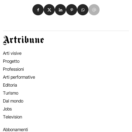
Condividi su Facebook
Condividi su X
Condividi su LinkedIn
Condividi su Pinterest
Condividi su WhatsApp
Condividi su Email
Artribune
Arti visive
Progetto
Professioni
Arti performative
Editoria
Turismo
Dal mondo
Jobs
Television
Abbonamenti