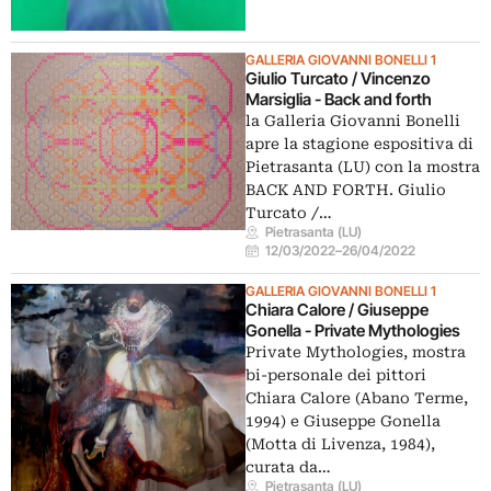
GALLERIA GIOVANNI BONELLI 1
Giulio Turcato / Vincenzo
Marsiglia - Back and forth
la Galleria Giovanni Bonelli
apre la stagione espositiva di
Pietrasanta (LU) con la mostra
BACK AND FORTH. Giulio
Turcato /…
Pietrasanta (LU)
12/03/2022
–
26/04/2022
GALLERIA GIOVANNI BONELLI 1
Chiara Calore / Giuseppe
Gonella - Private Mythologies
Private Mythologies, mostra
bi-personale dei pittori
Chiara Calore (Abano Terme,
1994) e Giuseppe Gonella
(Motta di Livenza, 1984),
curata da…
Pietrasanta (LU)