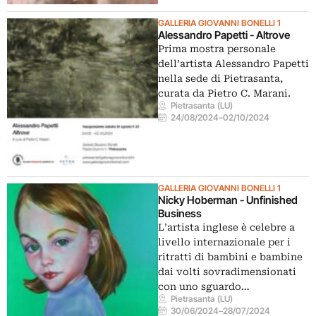
GALLERIA GIOVANNI BONELLI 1
Alessandro Papetti - Altrove
Prima mostra personale
dell’artista Alessandro Papetti
nella sede di Pietrasanta,
curata da Pietro C. Marani.
Pietrasanta (LU)
24/08/2024
–
02/10/2024
GALLERIA GIOVANNI BONELLI 1
Nicky Hoberman - Unfinished
Business
L’artista inglese è celebre a
livello internazionale per i
ritratti di bambini e bambine
dai volti sovradimensionati
con uno sguardo…
Pietrasanta (LU)
30/06/2024
–
28/07/2024