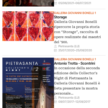
05/06/2021
–
06/07/2021
GALLERIA GIOVANNI BONELLI 1
Storage
Galleria Giovanni Bonelli
ripercorre la propria storia
con “Storage”, raccolta di
opere realizzate dai maestri
del ‘900.
Pietrasanta (LU)
25/07/2020
–
25/08/2020
GALLERIA GIOVANNI BONELLI 1
Antonio Trotta - Scontrini
In occasione della seconda
edizione della Collector’s
Night di Pietrasanta la
Galleria Giovanni Bonelli è
lieta presentare la mostra
personale…
Pietrasanta (LU)
08/07/2017
–
12/08/2017