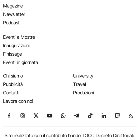
Magazine
Newsletter
Podcast
Eventi e Mostre
Inaugurazioni
Finissage
Eventi in giornata
Chi siamo
University
Pubblicità
Travel
Contatti
Produzioni
Lavora con noi
Seguici su Facebook
Seguici su Instagram
Seguici su X
Seguici su YouTube
Seguici su WhatsApp
Seguici su Telegram
Seguici su TikTok
Seguici su Link
Seguici su
Segui
Sito realizzato con il contributo bando TOCC Decreto Direttoriale