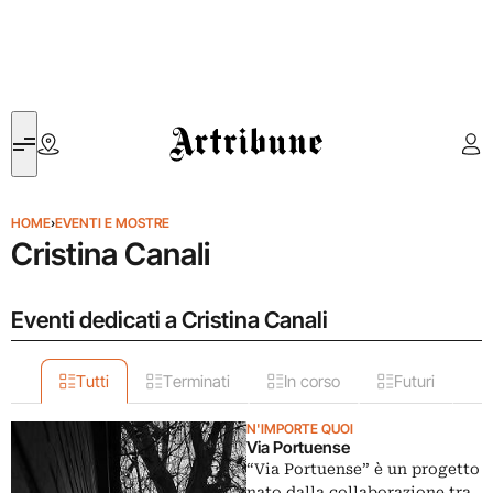
Artribune
HOME
›
EVENTI E MOSTRE
Cristina Canali
Eventi dedicati a Cristina Canali
Tutti
Terminati
In corso
Futuri
N'IMPORTE QUOI
Via Portuense
“Via Portuense” è un progetto
nato dalla collaborazione tra