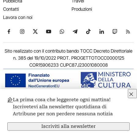
Pubblicità
Travel
Contatti
Produzioni
Lavora con noi
Seguici su Facebook
Seguici su Instagram
Seguici su X
Seguici su YouTube
Seguici su WhatsApp
Seguici su Telegram
Seguici su TikTok
Seguici su Link
Seguici su
Segui
Sito realizzato con il contributo bando TOCC Decreto Direttoriale
n. 385 del 19/10/2022 PROT. PROGETTOTOCC0000125
COR15906233 CUPC87J23001080008
La prima cosa che leggerete ogni mattina!
© 2011-2026 ARTRIBUNE srl – Corso Vittorio Emanuele II, 287 –
Iscrivetevi alla newsletter quotidiana di
00186 Roma - P.I. 11381581005
Artribune per non perdere nessuna notizia
Privacy: Responsabile della protezione dei dati personali
ARTRIBUNE srl – Corso Vittorio Emanuele II, 287 – 00186 Roma
Iscriviti alla newsletter
Termini e condizioni
Privacy Policy
Cookie Policy
Credits