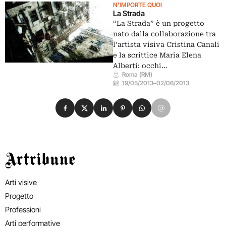
N'IMPORTE QUOI
La Strada
“La Strada” è un progetto
nato dalla collaborazione tra
l’artista visiva Cristina Canali
e la scrittice Maria Elena
Alberti: occhi…
Roma (RM)
19/05/2013
–
02/06/2013
Condividi su Facebook
Condividi su X
Condividi su LinkedIn
Condividi su Pinterest
Condividi su WhatsApp
Condividi su Email
Artribune
Arti visive
Progetto
Professioni
Arti performative