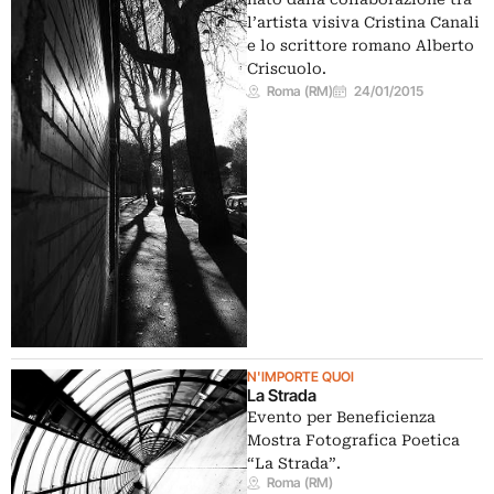
l’artista visiva Cristina Canali
e lo scrittore romano Alberto
Criscuolo.
Roma (RM)
24/01/2015
N'IMPORTE QUOI
La Strada
Evento per Beneficienza
Mostra Fotografica Poetica
“La Strada”.
Roma (RM)