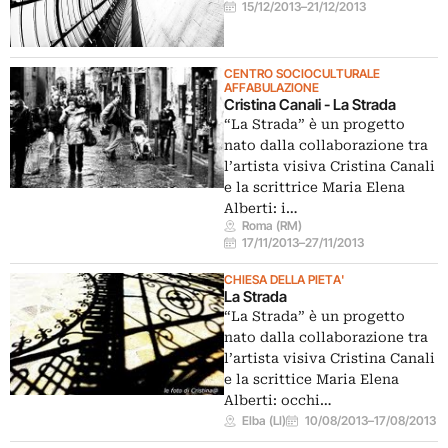
15/12/2013
–
21/12/2013
CENTRO SOCIOCULTURALE
AFFABULAZIONE
Cristina Canali - La Strada
“La Strada” è un progetto
nato dalla collaborazione tra
l’artista visiva Cristina Canali
e la scrittrice Maria Elena
Alberti: i…
Roma (RM)
17/11/2013
–
27/11/2013
CHIESA DELLA PIETA'
La Strada
“La Strada” è un progetto
nato dalla collaborazione tra
l’artista visiva Cristina Canali
e la scrittice Maria Elena
Alberti: occhi…
Elba (LI)
10/08/2013
–
17/08/2013