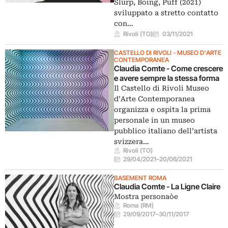
Slurp, Boing, Puff (2021)
sviluppato a stretto contatto
con…
Rivoli (TO)
03/11/2021
CASTELLO DI RIVOLI - MUSEO D'ARTE
CONTEMPORANEA
Claudia Comte - Come crescere
e avere sempre la stessa forma
Il Castello di Rivoli Museo
d’Arte Contemporanea
organizza e ospita la prima
personale in un museo
pubblico italiano dell’artista
svizzera…
Rivoli (TO)
29/04/2021
–
20/06/2021
BASEMENT ROMA
Claudia Comte - La Ligne Claire
Mostra personaòe
Roma (RM)
29/09/2017
–
30/11/2017