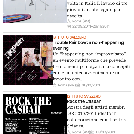
volta in Italia il lavoro di tre
giovani artiste legate per
nascita…
Roma (RM)
22/09/2011
–
26/11/2011
ISTITUTO SVIZZERO
Trouble Rainbow: a non-happening
evening
Un “happening non-improvvisato”,
un evento multiforme che prevede
tre momenti principali, ma concepiti
come un unico avvenimento: un
incontro con…
Roma (RM)
06/10/2011
ISTITUTO SVIZZERO
Rock the Casbah
Mostra degli artisti membri
ISR 2010/2011 ideato in
collaborazione con il settore
Scienze.
Roma (RM)
08/07/2011