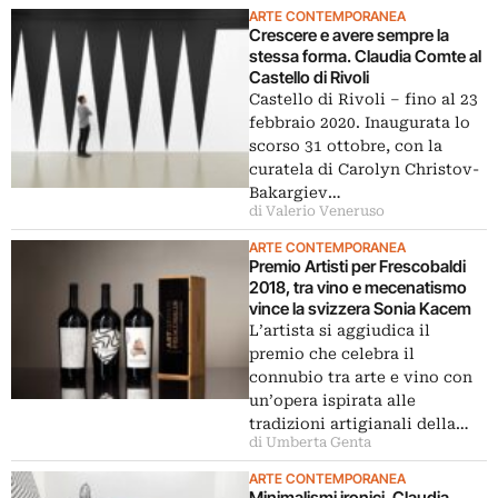
ARTE CONTEMPORANEA
Crescere e avere sempre la
stessa forma. Claudia Comte al
Castello di Rivoli
Castello di Rivoli – fino al 23
febbraio 2020. Inaugurata lo
scorso 31 ottobre, con la
curatela di Carolyn Christov-
Bakargiev…
di Valerio Veneruso
ARTE CONTEMPORANEA
Premio Artisti per Frescobaldi
2018, tra vino e mecenatismo
vince la svizzera Sonia Kacem
L’artista si aggiudica il
premio che celebra il
connubio tra arte e vino con
un’opera ispirata alle
tradizioni artigianali della…
di Umberta Genta
ARTE CONTEMPORANEA
Minimalismi ironici. Claudia