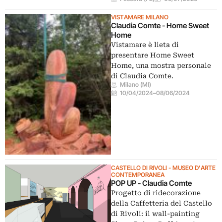
VISTAMARE MILANO
Claudia Comte - Home Sweet
Home
Vistamare è lieta di
presentare Home Sweet
Home, una mostra personale
di Claudia Comte.
Milano (MI)
10/04/2024
–
08/06/2024
CASTELLO DI RIVOLI - MUSEO D'ARTE
CONTEMPORANEA
POP UP - Claudia Comte
Progetto di ridecorazione
della Caffetteria del Castello
di Rivoli: il wall-painting