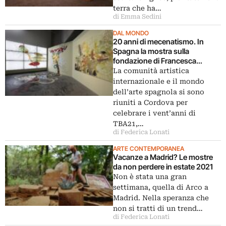
terra che ha…
di Emma Sedini
DAL MONDO
20 anni di mecenatismo. In
Spagna la mostra sulla
fondazione di Francesca
Thyssen
La comunità artistica
internazionale e il mondo
dell’arte spagnola si sono
riuniti a Cordova per
celebrare i vent’anni di
TBA21,…
di Federica Lonati
ARTE CONTEMPORANEA
Vacanze a Madrid? Le mostre
da non perdere in estate 2021
Non è stata una gran
settimana, quella di Arco a
Madrid. Nella speranza che
non si tratti di un trend…
di Federica Lonati