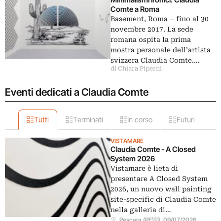
Comte a Roma
Basement, Roma ‒ fino al 30
novembre 2017. La sede
romana ospita la prima
mostra personale dell’artista
svizzera Claudia Comte.…
di Chiara Piperni
Eventi dedicati a Claudia Comte
Tutti
Terminati
In corso
Futuri
VISTAMARE
Claudia Comte - A Closed
System 2026
Vistamare è lieta di
presentare A Closed System
2026, un nuovo wall painting
site-specific di Claudia Comte
nella galleria di…
Pescara (PE)
09/07/2026