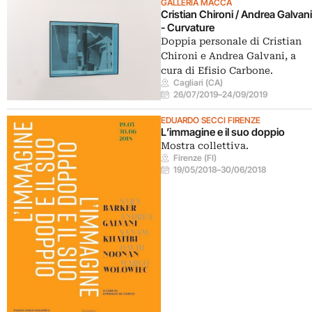
GALLERIA MACCA
Cristian Chironi / Andrea Galvani
- Curvature
Doppia personale di Cristian
Chironi e Andrea Galvani, a
cura di Efisio Carbone.
Cagliari (CA)
26/07/2019
–
24/09/2019
EDUARDO SECCI FIRENZE
L’immagine e il suo doppio
Mostra collettiva.
Firenze (FI)
19/05/2018
–
30/06/2018