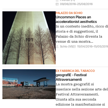
09/06/2016
–
25/08/2016
PALAZZO DA SCHIO
Uncommon Places an
accelerationist aesthetics
In un contesto inedito, ricco d
storia e di suggestioni, il
Palazzo da Schio diventa la
venue di una mostra…
Schio (VI)
15/04/2016
–
15/05/201
EX FABBRICA DEL TABACCO
geografiE - Festival
Attraversamenti
La mostra geografiE si
inserisce nella sezione arte del
Festival Attraversamenti.
Giunta alla sua seconda
edizione la manifestazione si