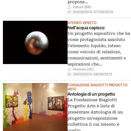
propone…
Ostuni (BR)
05/09/2014
–
07/09/2014
ATENEO VENETO
Nell’acqua capisco
Un progetto espositivo che ha
come protagonista assoluto
l’elemento liquido, inteso
come veicolo di relazioni,
comunicazioni, sentimenti e
aspirazioni che…
Venezia (VE)
29/05/2013
–
29/09/2013
FONDAZIONE BIAGIOTTI PROGETTO
ARTE
Antologia di un progetto
La Fondazione Biagiotti
Progetto Arte è lieta di
presentare Antologia di un
progetto un’esposizione
collettiva il cui intento è
quello…