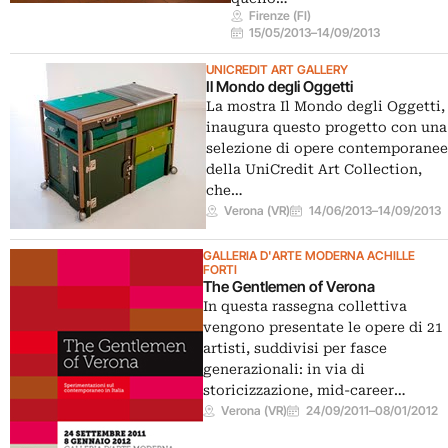
Firenze (FI)
15/05/2013
–
14/09/2013
UNICREDIT ART GALLERY
Il Mondo degli Oggetti
La mostra Il Mondo degli Oggetti,
inaugura questo progetto con una
selezione di opere contemporanee
della UniCredit Art Collection,
che…
Verona (VR)
14/06/2013
–
14/09/2013
GALLERIA D'ARTE MODERNA ACHILLE
FORTI
The Gentlemen of Verona
In questa rassegna collettiva
vengono presentate le opere di 21
artisti, suddivisi per fasce
generazionali: in via di
storicizzazione, mid-career…
Verona (VR)
24/09/2011
–
08/01/2012