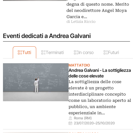
degna di questo nome. Merito
del neodirettore Angel Moya
Garcia e…
di Letizia Riccio
Eventi dedicati a Andrea Galvani
Tutti
Terminati
In corso
Futuri
MATTATOIO
Andrea Galvani - La sottigliezza
delle cose elevate
La sottigliezza delle cose
elevate è un progetto
interdisciplinare concepito
come un laboratorio aperto al
pubblico, un ambiente
esperienziale in…
Roma (RM)
23/07/2020
–
25/10/2020