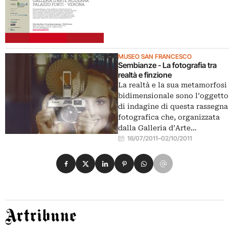
MUSEO SAN FRANCESCO
Sembianze - La fotografia tra
realtà e finzione
La realtà e la sua metamorfosi
bidimensionale sono l’oggetto
di indagine di questa rassegna
fotografica che, organizzata
dalla Galleria d’Arte…
16/07/2011
–
02/10/2011
Condividi su Facebook
Condividi su X
Condividi su LinkedIn
Condividi su Pinterest
Condividi su WhatsApp
Condividi su Email
Artribune