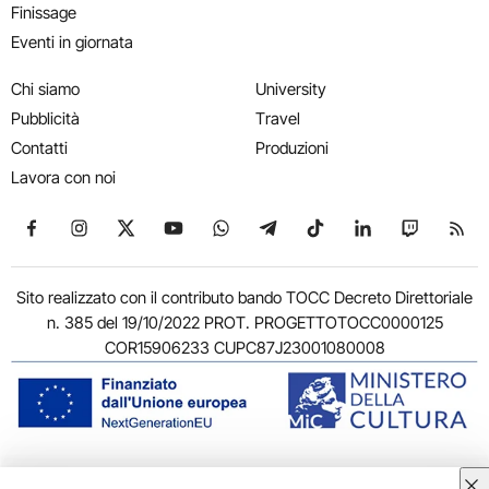
Finissage
Eventi in giornata
Chi siamo
University
Pubblicità
Travel
Contatti
Produzioni
Lavora con noi
Seguici su Facebook
Seguici su Instagram
Seguici su X
Seguici su YouTube
Seguici su WhatsApp
Seguici su Telegram
Seguici su TikTok
Seguici su Link
Seguici su
Segui
Sito realizzato con il contributo bando TOCC Decreto Direttoriale
n. 385 del 19/10/2022 PROT. PROGETTOTOCC0000125
COR15906233 CUPC87J23001080008
© 2011-2026 ARTRIBUNE srl – Corso Vittorio Emanuele II, 287 –