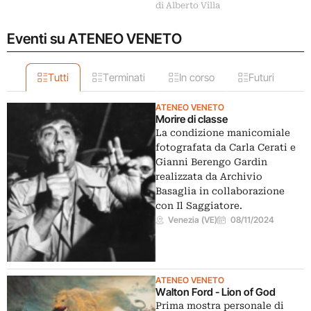
di Alberto Villa
Eventi su ATENEO VENETO
Tutti
Terminati
In corso
Futuri
ATENEO VENETO
Morire di classe
La condizione manicomiale
fotografata da Carla Cerati e
Gianni Berengo Gardin
realizzata da Archivio
Basaglia in collaborazione
con Il Saggiatore.
Venezia (VE)
08/11/2024
ATENEO VENETO
Walton Ford - Lion of God
Prima mostra personale di