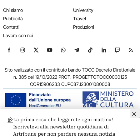
Chi siamo
University
Pubblicità
Travel
Contatti
Produzioni
Lavora con noi
Seguici su Facebook
Seguici su Instagram
Seguici su X
Seguici su YouTube
Seguici su WhatsApp
Seguici su Telegram
Seguici su TikTok
Seguici su Link
Seguici su
Segui
Sito realizzato con il contributo bando TOCC Decreto Direttoriale
n. 385 del 19/10/2022 PROT. PROGETTOTOCC0000125
COR15906233 CUPC87J23001080008
La prima cosa che leggerete ogni mattina!
© 2011-2026 ARTRIBUNE srl – Corso Vittorio Emanuele II, 287 –
Iscrivetevi alla newsletter quotidiana di
00186 Roma - P.I. 11381581005
Artribune per non perdere nessuna notizia
Privacy: Responsabile della protezione dei dati personali