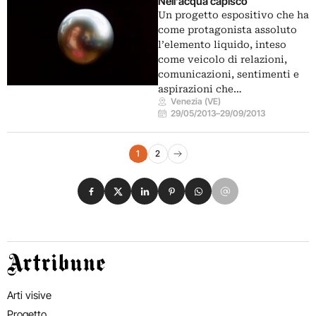
Nell’acqua capisco
Un progetto espositivo che ha
come protagonista assoluto
l’elemento liquido, inteso
come veicolo di relazioni,
comunicazioni, sentimenti e
aspirazioni che…
Venezia (VE)
29/05/2013
–
29/09/2013
Navigazione eventi
1
2
Pagina successiva
Condividi su Facebook
Condividi su X
Condividi su LinkedIn
Condividi su Pinterest
Condividi su WhatsApp
Condividi su Email
Artribune
Arti visive
Progetto