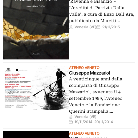
‘Ravenna e Bisanzio –
L’eredità di Patrizia Dalla
Valle’, a cura di Enzo Dall’Ara,
pubblicato da Maretti…
Venezia (VE)
21/11/2015
ATENEO VENETO
Giuseppe Mazzariol
A venticinque anni dalla
scomparsa di Giuseppe
Mazzariol, avvenuta il 4
settembre 1989, l’Ateneo
Veneto e la Fondazione
Querini Stampalia,…
Venezia (VE)
19/11/2014
–
20/11/2014
ATENEO VENETO