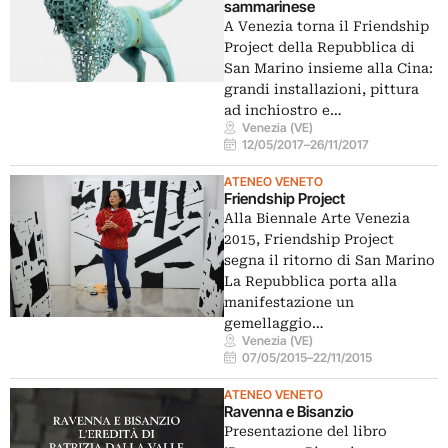
sammarinese
A Venezia torna il Friendship
Project della Repubblica di
San Marino insieme alla Cina:
grandi installazioni, pittura
ad inchiostro e…
Venezia (VE)
12/05/2017
–
26/11/2017
ATENEO VENETO
Friendship Project
Alla Biennale Arte Venezia
2015, Friendship Project
segna il ritorno di San Marino
La Repubblica porta alla
manifestazione un
gemellaggio…
Venezia (VE)
07/05/2015
–
22/11/2015
ATENEO VENETO
Ravenna e Bisanzio
Presentazione del libro