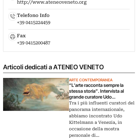
http://www.ateneoveneto.org
Telefono Info
+39 0415224459
Fax
+39 0415200487
Articoli dedicati a ATENEO VENETO
ARTE CONTEMPORANEA
“L’arte racconta sempre la
stessa storia”. Intervista al
grande curatore Udo
Kittelmann
Tra i più influenti curatori del
panorama internazionale,
abbiamo incontrato Udo
Kittelmann a Venezia, in
occasione della mostra
personale di…