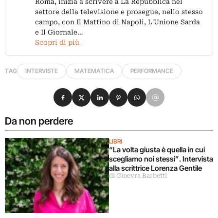
Roma, inizia a scrivere a La Repubblica nel
settore della televisione e prosegue, nello stesso
campo, con Il Mattino di Napoli, L'Unione Sarda
e Il Giornale…
Scopri di più
TAG
INTERVISTE
MATEMATICA
PERFORMANCE
Condividi su Facebook
Condividi su X
Condividi su LinkedIn
Condividi su Pinterest
Condividi su WhatsApp
Condividi su Email
Da non perdere
LIBRI
“La volta giusta è quella in cui
scegliamo noi stessi”. Intervista
alla scrittrice Lorenza Gentile
di Ginevra Barbetti