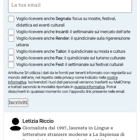
Email
(Obbligatorio)
Opzioni
Voglio ricevere anche
Segnala
: focus su mostre, festival,
didattica ed eventi culturali
Voglio ricevere anche
Incanti
: il settimanale sul mercato dell'arte
Voglio ricevere anche
Render
: il quindicinale sulla rigenerazione
urbana
Voglio ricevere anche
Tailor
: il quindicinale su moda e cultura
Voglio ricevere anche
Pax
: il quindicinale sul turismo culturale
Voglio ricevere anche
Fest
: il settimanale sui festival culturali
Artribune Srl utilizza i dati da te forniti per tenerti informato con regolarità sul
mondo dell'arte, nel rispetto della privacy come indicato nella
nostra
informativa
. Iscrivendoti i tuoi dati personali verranno trasferiti su MailChimp
e trattati secondo le modalità riportate in
questa informativa
. Potrai
disiscriverti in qualsiasi momento con l'apposito link presente nelle email.
Iscriviti
Letizia Riccio
Giornalista dal 1997, laureata in Lingue e
letterature straniere moderne a La Sapienza di