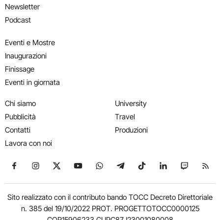
Newsletter
Podcast
Eventi e Mostre
Inaugurazioni
Finissage
Eventi in giornata
Chi siamo
University
Pubblicità
Travel
Contatti
Produzioni
Lavora con noi
Seguici su Facebook
Seguici su Instagram
Seguici su X
Seguici su YouTube
Seguici su WhatsApp
Seguici su Telegram
Seguici su TikTok
Seguici su Link
Seguici su
Segui
Sito realizzato con il contributo bando TOCC Decreto Direttoriale
n. 385 del 19/10/2022 PROT. PROGETTOTOCC0000125
COR15906233 CUPC87J23001080008