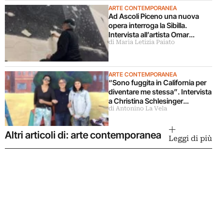
ARTE CONTEMPORANEA
Ad Ascoli Piceno una nuova
opera interroga la Sibilla.
Intervista all’artista Omar
di Maria Letizia Paiato
Galliani
ARTE CONTEMPORANEA
“Sono fuggita in California per
diventare me stessa”. Intervista
a Christina Schlesinger
di Antonino La Vela
delle Guerrilla Girls
Altri articoli di: arte contemporanea
Leggi di più