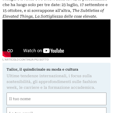
che ha luogo solo per tre date: 23 luglio, 17 settembre e
15 ottobre, e si sovrappone all’altra,
The Subtleties of
Elevated Things
,
La Sottigliezza delle cose elevate
.
L'ARTICOLO CONTINUA PIÙ SOTTO
Tailor, il quindicinale su moda e cultura
Ultime tendenze internazionali, i focus sulla
sostenibilità, gli approfondimenti sulle fashion
week, le carriere e la formazione accademica.
Nome
(Obbligatorio)
Nome
Email