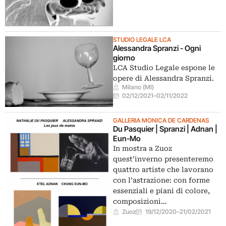
STUDIO LEGALE LCA
Alessandra Spranzi - Ogni
giorno
LCA Studio Legale espone le
opere di Alessandra Spranzi.
Milano (MI)
02/12/2021
–
02/11/2022
GALLERIA MONICA DE CARDENAS
Du Pasquier | Spranzi | Adnan |
Eun-Mo
In mostra a Zuoz
quest’inverno presenteremo
quattro artiste che lavorano
con l’astrazione: con forme
essenziali e piani di colore,
composizioni…
Zuoz
19/12/2020
–
21/02/2021