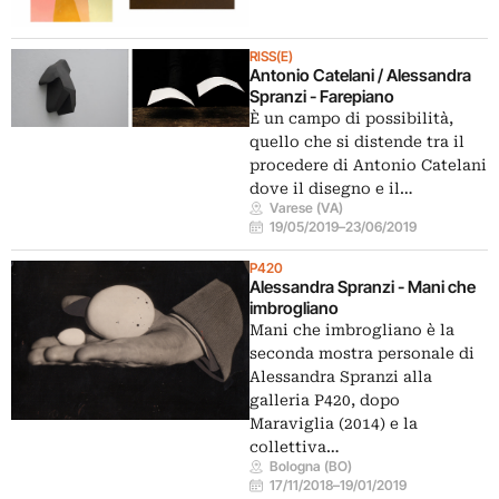
RISS(E)
Antonio Catelani / Alessandra
Spranzi - Farepiano
È un campo di possibilità,
quello che si distende tra il
procedere di Antonio Catelani
dove il disegno e il…
Varese (VA)
19/05/2019
–
23/06/2019
P420
Alessandra Spranzi - Mani che
imbrogliano
Mani che imbrogliano è la
seconda mostra personale di
Alessandra Spranzi alla
galleria P420, dopo
Maraviglia (2014) e la
collettiva…
Bologna (BO)
17/11/2018
–
19/01/2019