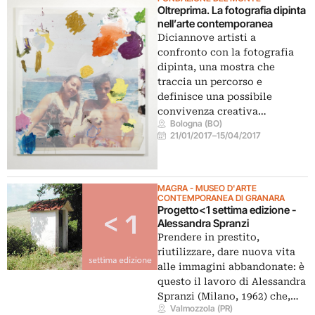
Oltreprima. La fotografia dipinta
nell’arte contemporanea
Diciannove artisti a
confronto con la fotografia
dipinta, una mostra che
traccia un percorso e
definisce una possibile
convivenza creativa…
Bologna (BO)
21/01/2017
–
15/04/2017
MAGRA - MUSEO D'ARTE
CONTEMPORANEA DI GRANARA
Progetto<1 settima edizione -
Alessandra Spranzi
Prendere in prestito,
riutilizzare, dare nuova vita
alle immagini abbandonate: è
questo il lavoro di Alessandra
Spranzi (Milano, 1962) che,…
Valmozzola (PR)