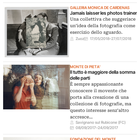
GALLERIA MONICA DE CARDENAS
Jamais laisser les photos trainer
Una collettiva che suggerisce
un’idea della fotografia come
esercizio dello sguardo.
Zuoz
17/05/2018
–
27/07/2018
MONTE DI PIETA'
Il tutto è maggiore della somma
delle parti
È sempre appassionante
conoscere il movente che
porta alla creazione di una
collezione di fotografie, ma
questo interesse senz’altro
accresce…
Savignano sul Rubicone (FC)
08/09/2017
–
24/09/2017
FONDAZIONE DEL MONTE