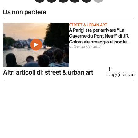
Da non perdere
STREET & URBAN ART
A Parigi sta per arrivare “La
Caverne du Pont Neuf” di JR.
Colossale omaggio al ponte
di Giulia Giaume
impacchettato di Christo e
Jeanne-Claude
Altri articoli di: street & urban art
Leggi di più