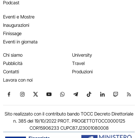
Podcast
Eventi e Mostre
Inaugurazioni
Finissage
Eventi in giornata
Chi siamo
University
Pubblicità
Travel
Contatti
Produzioni
Lavora con noi
Seguici su Facebook
Seguici su Instagram
Seguici su X
Seguici su YouTube
Seguici su WhatsApp
Seguici su Telegram
Seguici su TikTok
Seguici su Link
Seguici su
Segui
Sito realizzato con il contributo bando TOCC Decreto Direttoriale
n. 385 del 19/10/2022 PROT. PROGETTOTOCC0000125
COR15906233 CUPC87J23001080008