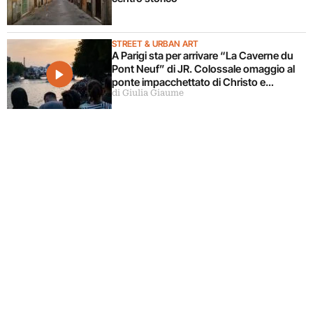
STREET & URBAN ART
A Parigi sta per arrivare “La Caverne du
Pont Neuf” di JR. Colossale omaggio al
ponte impacchettato di Christo e
di Giulia Giaume
Jeanne-Claude