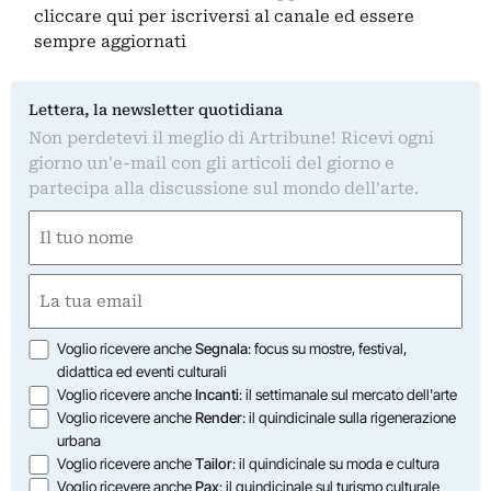
cliccare qui
per iscriversi al canale ed essere
sempre aggiornati
Lettera, la newsletter quotidiana
Non perdetevi il meglio di Artribune! Ricevi ogni
giorno un'e-mail con gli articoli del giorno e
partecipa alla discussione sul mondo dell'arte.
Nome
(Required)
First
Email
(Required)
Opzioni
Voglio ricevere anche
Segnala
: focus su mostre, festival,
didattica ed eventi culturali
Voglio ricevere anche
Incanti
: il settimanale sul mercato dell'arte
Voglio ricevere anche
Render
: il quindicinale sulla rigenerazione
urbana
Voglio ricevere anche
Tailor
: il quindicinale su moda e cultura
Voglio ricevere anche
Pax
: il quindicinale sul turismo culturale