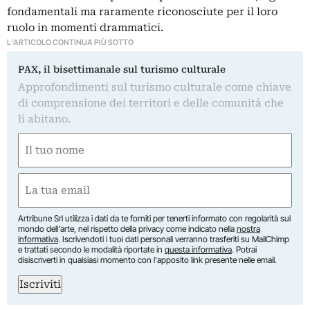
fondamentali ma raramente riconosciute per il loro
ruolo in momenti drammatici.
L'ARTICOLO CONTINUA PIÙ SOTTO
PAX, il bisettimanale sul turismo culturale
Approfondimenti sul turismo culturale come chiave
di comprensione dei territori e delle comunità che
li abitano.
Nome
(Required)
First
Email
(Required)
Artribune Srl utilizza i dati da te forniti per tenerti informato con regolarità sul
mondo dell'arte, nel rispetto della privacy come indicato nella
nostra
informativa
. Iscrivendoti i tuoi dati personali verranno trasferiti su MailChimp
e trattati secondo le modalità riportate in
questa informativa
. Potrai
disiscriverti in qualsiasi momento con l'apposito link presente nelle email.
Iscriviti