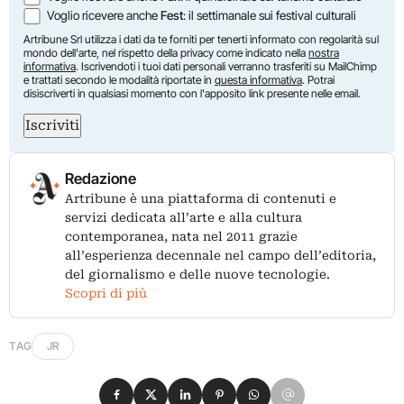
Voglio ricevere anche
Fest
: il settimanale sui festival culturali
Artribune Srl utilizza i dati da te forniti per tenerti informato con regolarità sul
mondo dell'arte, nel rispetto della privacy come indicato nella
nostra
informativa
. Iscrivendoti i tuoi dati personali verranno trasferiti su MailChimp
e trattati secondo le modalità riportate in
questa informativa
. Potrai
disiscriverti in qualsiasi momento con l'apposito link presente nelle email.
Iscriviti
Redazione
Artribune è una piattaforma di contenuti e
servizi dedicata all’arte e alla cultura
contemporanea, nata nel 2011 grazie
all’esperienza decennale nel campo dell’editoria,
del giornalismo e delle nuove tecnologie.
Scopri di più
TAG
JR
Condividi su Facebook
Condividi su X
Condividi su LinkedIn
Condividi su Pinterest
Condividi su WhatsApp
Condividi su Email