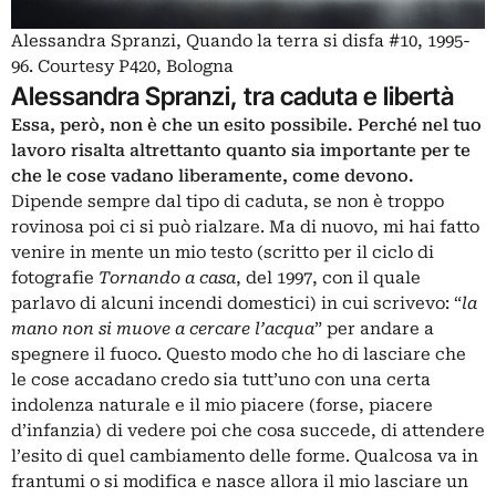
Alessandra Spranzi, Quando la terra si disfa #10, 1995-
96. Courtesy P420, Bologna
Alessandra Spranzi, tra caduta e libertà
Essa, però, non è che un esito possibile. Perché nel tuo
lavoro risalta altrettanto quanto sia importante per te
che le cose vadano liberamente, come devono.
Dipende sempre dal tipo di caduta, se non è troppo
rovinosa poi ci si può rialzare. Ma di nuovo, mi hai fatto
venire in mente un mio testo (scritto per il ciclo di
fotografie
Tornando a casa
, del 1997, con il quale
parlavo di alcuni incendi domestici) in cui scrivevo: “
la
mano non si muove a cercare l’acqua
” per andare a
spegnere il fuoco. Questo modo che ho di lasciare che
le cose accadano credo sia tutt’uno con una certa
indolenza naturale e il mio piacere (forse, piacere
d’infanzia) di vedere poi che cosa succede, di attendere
l’esito di quel cambiamento delle forme. Qualcosa va in
frantumi o si modifica e nasce allora il mio lasciare un