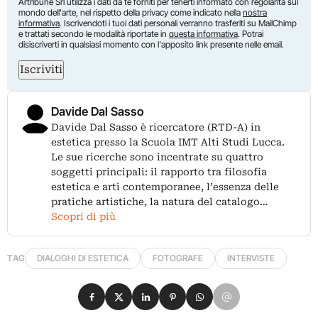
Artribune Srl utilizza i dati da te forniti per tenerti informato con regolarità sul
mondo dell'arte, nel rispetto della privacy come indicato nella
nostra
informativa
. Iscrivendoti i tuoi dati personali verranno trasferiti su MailChimp
e trattati secondo le modalità riportate in
questa informativa
. Potrai
disiscriverti in qualsiasi momento con l'apposito link presente nelle email.
Iscriviti
Davide Dal Sasso
Davide Dal Sasso è ricercatore (RTD-A) in
estetica presso la Scuola IMT Alti Studi Lucca.
Le sue ricerche sono incentrate su quattro
soggetti principali: il rapporto tra filosofia
estetica e arti contemporanee, l’essenza delle
pratiche artistiche, la natura del catalogo…
Scopri di più
TAG
DIALOGHI DI ESTETICA
FOTOGRAFE
INTERVISTE
Condividi su Facebook
Condividi su X
Condividi su LinkedIn
Condividi su Pinterest
Condividi su WhatsApp
Condividi su Email