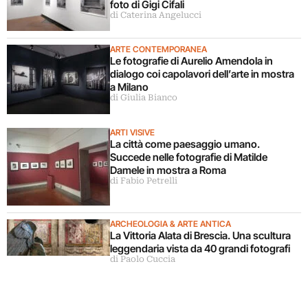
foto di Gigi Cifali
di Caterina Angelucci
ARTE CONTEMPORANEA
Le fotografie di Aurelio Amendola in
dialogo coi capolavori dell’arte in mostra
a Milano
di Giulia Bianco
ARTI VISIVE
La città come paesaggio umano.
Succede nelle fotografie di Matilde
Damele in mostra a Roma
di Fabio Petrelli
ARCHEOLOGIA & ARTE ANTICA
La Vittoria Alata di Brescia. Una scultura
leggendaria vista da 40 grandi fotografi
di Paolo Cuccia