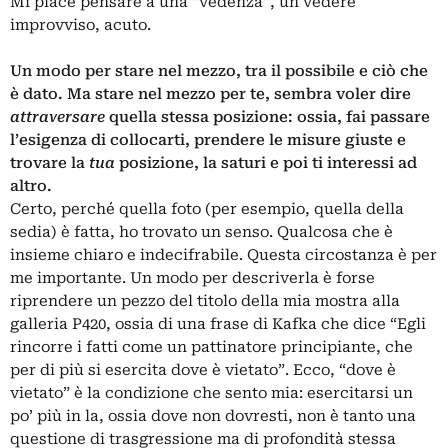
Mi piace pensare a una “vedenza”, un vedere
improvviso, acuto.
Un modo per stare nel mezzo, tra il possibile e ciò che
è dato. Ma stare nel mezzo per te, sembra voler dire
attraversare
quella stessa posizione: ossia, fai passare
l’esigenza di collocarti, prendere le misure giuste e
trovare la
tua
posizione, la saturi e poi ti interessi ad
altro.
Certo, perché quella foto (per esempio, quella della
sedia) è fatta, ho trovato un senso. Qualcosa che è
insieme chiaro e indecifrabile. Questa circostanza è per
me importante. Un modo per descriverla è forse
riprendere un pezzo del titolo della mia mostra alla
galleria P420, ossia di una frase di Kafka che dice “Egli
rincorre i fatti come un pattinatore principiante, che
per di più si esercita dove è vietato”. Ecco, “dove è
vietato” è la condizione che sento mia: esercitarsi un
po’ più in la, ossia dove non dovresti, non è tanto una
questione di trasgressione ma di profondità stessa