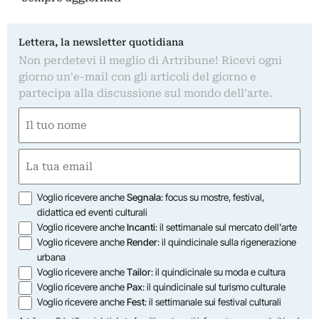
Lettera, la newsletter quotidiana
Non perdetevi il meglio di Artribune! Ricevi ogni
giorno un'e-mail con gli articoli del giorno e
partecipa alla discussione sul mondo dell'arte.
Nome
(Obbligatorio)
Nome
Email
(Obbligatorio)
Opzioni
Voglio ricevere anche
Segnala
: focus su mostre, festival,
didattica ed eventi culturali
Voglio ricevere anche
Incanti
: il settimanale sul mercato dell'arte
Voglio ricevere anche
Render
: il quindicinale sulla rigenerazione
urbana
Voglio ricevere anche
Tailor
: il quindicinale su moda e cultura
Voglio ricevere anche
Pax
: il quindicinale sul turismo culturale
Voglio ricevere anche
Fest
: il settimanale sui festival culturali