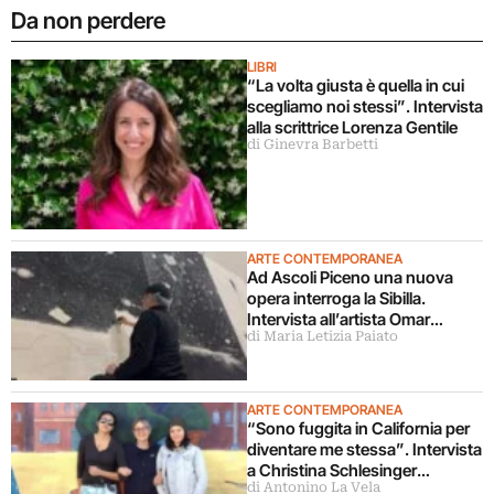
Da non perdere
LIBRI
“La volta giusta è quella in cui
scegliamo noi stessi”. Intervista
alla scrittrice Lorenza Gentile
di Ginevra Barbetti
ARTE CONTEMPORANEA
Ad Ascoli Piceno una nuova
opera interroga la Sibilla.
Intervista all’artista Omar
di Maria Letizia Paiato
Galliani
ARTE CONTEMPORANEA
“Sono fuggita in California per
diventare me stessa”. Intervista
a Christina Schlesinger
di Antonino La Vela
delle Guerrilla Girls