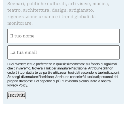
Scenari, politiche culturali, arti visive, musica,
teatro, architettura, design, artigianato,
rigenerazione urbana e i trend globali da
monitorare.
Nome
(Obbligatorio)
Nome
Email
(Obbligatorio)
Puoi rivedere le tue preferenze in qualsiasi momento: sul fondo di ogni mail
che ti invieremo, troverai il link per annullare l’iscrizione. Artribune Srl non
cederà i tuoi dati a terze parti e utilizzerà i tuoi dati secondo le tue indicazioni.
Se scegli di annullare l’iscrizione, Artribune cancellerà i tuoi dati personali dal
proprio database. Per saperne di più, ti invitiamo a consultare la nostra
Privacy Policy
.
Iscriviti