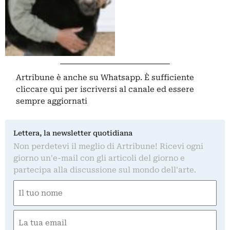
Artribune è anche su Whatsapp. È sufficiente
cliccare qui
per iscriversi al canale ed essere
sempre aggiornati
Lettera, la newsletter quotidiana
Non perdetevi il meglio di Artribune! Ricevi ogni
giorno un'e-mail con gli articoli del giorno e
partecipa alla discussione sul mondo dell'arte.
Nome
(Required)
First
Email
(Required)