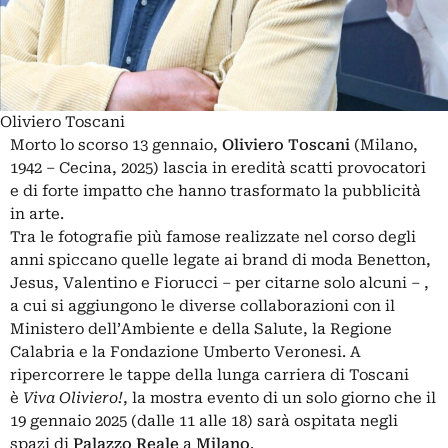
Oliviero Toscani
Morto lo scorso 13 gennaio,
Oliviero Toscani
(Milano,
1942 – Cecina, 2025) lascia in eredità scatti provocatori
e di forte impatto che hanno trasformato la pubblicità
in arte.
Tra le fotografie più famose realizzate nel corso degli
anni spiccano quelle legate ai brand di moda Benetton,
Jesus, Valentino e Fiorucci – per citarne solo alcuni – ,
a cui si aggiungono le diverse collaborazioni con il
Ministero dell’Ambiente e della Salute, la Regione
Calabria e la Fondazione Umberto Veronesi. A
ripercorrere le tappe della lunga carriera di Toscani
è
Viva Oliviero!
, la mostra evento di un solo giorno che il
19 gennaio 2025 (dalle 11 alle 18) sarà ospitata negli
spazi di
Palazzo Reale
a
Milano
.