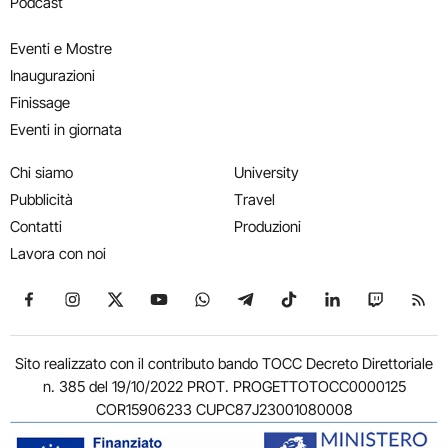
Podcast
Eventi e Mostre
Inaugurazioni
Finissage
Eventi in giornata
Chi siamo
University
Pubblicità
Travel
Contatti
Produzioni
Lavora con noi
Seguici su Facebook
Seguici su Instagram
Seguici su X
Seguici su YouTube
Seguici su WhatsApp
Seguici su Telegram
Seguici su TikTok
Seguici su Link
Seguici su
Segui
Sito realizzato con il contributo bando TOCC Decreto Direttoriale
n. 385 del 19/10/2022 PROT. PROGETTOTOCC0000125
COR15906233 CUPC87J23001080008