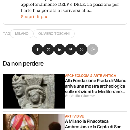
approfondimento DELF e DELE. La passione per
l’arte l’ha portata a iscriversi alla…
Scopri di più
TAG
MILANO
OLIVIERO TOSCANI
Condividi su Facebook
Condividi su X
Condividi su LinkedIn
Condividi su Pinterest
Condividi su WhatsApp
Condividi su Email
Da non perdere
ARCHEOLOGIA & ARTE ANTICA
Alla Fondazione Prada di Milano
arriva una mostra archeologica
sulle relazioni tra Mediterraneo
di Giulia Giaume
e Asia
ARTI VISIVE
A Milano la Pinacoteca
Ambrosiana e la Cripta di San