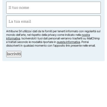
Nome
(Required)
First
Email
(Required)
Artribune Srl utilizza i dati da te forniti per tenerti informato con regolarità sul
mondo dell'arte, nel rispetto della privacy come indicato nella
nostra
informativa
. Iscrivendoti i tuoi dati personali verranno trasferiti su MailChimp
e trattati secondo le modalità riportate in
questa informativa
. Potrai
disiscriverti in qualsiasi momento con l'apposito link presente nelle email.
Iscriviti