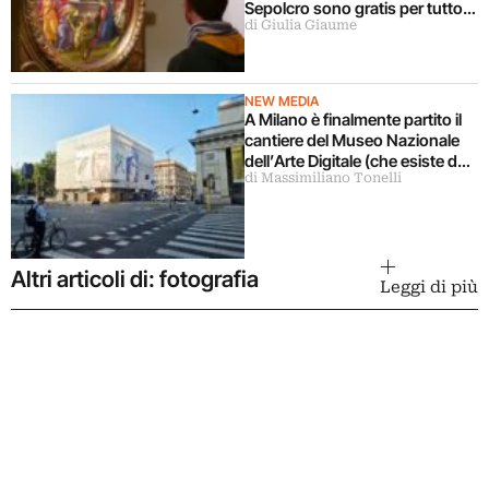
Sepolcro sono gratis per tutto
di Giulia Giaume
agosto (ma solo per milanesi)
NEW MEDIA
A Milano è finalmente partito il
cantiere del Museo Nazionale
dell’Arte Digitale (che esiste da
di Massimiliano Tonelli
5 anni ma ancora non c’è)
Altri articoli di: fotografia
Leggi di più