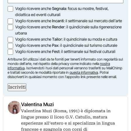
Opzioni
Voglio ricevere anche
Segnala
: focus su mostre, festival,
didattica ed eventi culturali
Voglio ricevere anche
Incanti
: il settimanale sul mercato dell'arte
Voglio ricevere anche
Render
: il quindicinale sulla rigenerazione
urbana
Voglio ricevere anche
Tailor
: il quindicinale su moda e cultura
Voglio ricevere anche
Pax
: il quindicinale sul turismo culturale
Voglio ricevere anche
Fest
: il settimanale sui festival culturali
Artribune Srl utilizza i dati da te forniti per tenerti informato con regolarità sul
mondo dell'arte, nel rispetto della privacy come indicato nella
nostra
informativa
. Iscrivendoti i tuoi dati personali verranno trasferiti su MailChimp
e trattati secondo le modalità riportate in
questa informativa
. Potrai
disiscriverti in qualsiasi momento con l'apposito link presente nelle email.
Iscriviti
Valentina Muzi
Valentina Muzi (Roma, 1991) è diplomata in
lingue presso il liceo G.V. Catullo, matura
esperienze all’estero e si specializza in lingua
francese e spagnola con corsi di