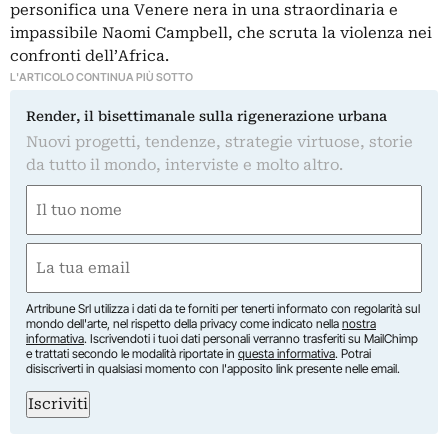
personifica una Venere nera in una straordinaria e
impassibile Naomi Campbell, che scruta la violenza nei
confronti dell’Africa.
L'ARTICOLO CONTINUA PIÙ SOTTO
Render, il bisettimanale sulla rigenerazione urbana
Nuovi progetti, tendenze, strategie virtuose, storie
da tutto il mondo, interviste e molto altro.
Nome
(Obbligatorio)
Nome
Email
(Obbligatorio)
Artribune Srl utilizza i dati da te forniti per tenerti informato con regolarità sul
mondo dell'arte, nel rispetto della privacy come indicato nella
nostra
informativa
. Iscrivendoti i tuoi dati personali verranno trasferiti su MailChimp
e trattati secondo le modalità riportate in
questa informativa
. Potrai
disiscriverti in qualsiasi momento con l'apposito link presente nelle email.
Iscriviti