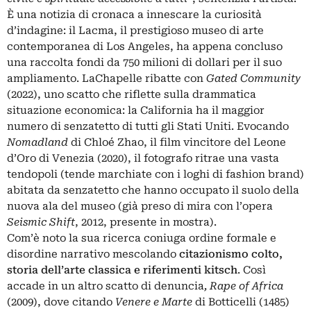
È una notizia di cronaca a innescare la curiosità
d’indagine: il Lacma, il prestigioso museo di arte
contemporanea di Los Angeles, ha appena concluso
una raccolta fondi da 750 milioni di dollari per il suo
ampliamento. LaChapelle ribatte con
Gated Community
(2022), uno scatto che riflette sulla drammatica
situazione economica: la California ha il maggior
numero di senzatetto di tutti gli Stati Uniti. Evocando
Nomadland
di
Chloé Zhao
, il film vincitore del Leone
d’Oro di Venezia (2020), il fotografo ritrae una vasta
tendopoli (tende marchiate con i loghi di fashion brand)
abitata da senzatetto che hanno occupato il suolo della
nuova ala del museo (già preso di mira con l’opera
Seismic Shift
, 2012, presente in mostra).
Com’è noto la sua ricerca coniuga ordine formale e
disordine narrativo mescolando
citazionismo colto,
storia dell’arte classica e riferimenti kitsch
. Così
accade in un altro scatto di denuncia
, Rape of Africa
(2009), dove citando
Venere e Marte
di
Botticelli
(1485)