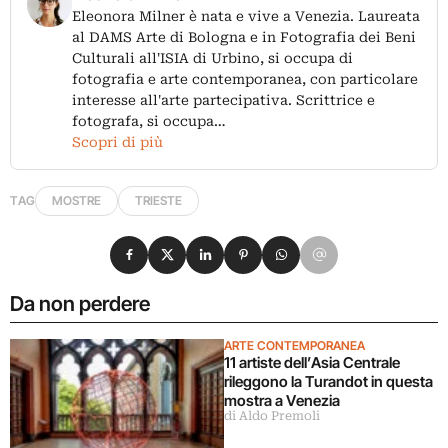
Eleonora Milner è nata e vive a Venezia. Laureata
al DAMS Arte di Bologna e in Fotografia dei Beni
Culturali all'ISIA di Urbino, si occupa di
fotografia e arte contemporanea, con particolare
interesse all'arte partecipativa. Scrittrice e
fotografa, si occupa…
Scopri di più
TAG
MOSTRE
TRIESTE
Condividi su Facebook
Condividi su X
Condividi su LinkedIn
Condividi su Pinterest
Condividi su WhatsApp
Condividi su Email
Da non perdere
ARTE CONTEMPORANEA
11 artiste dell’Asia Centrale
rileggono la Turandot in questa
mostra a Venezia
di Aldo Premoli