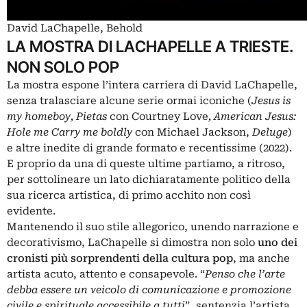
David LaChapelle, Behold
LA MOSTRA DI LACHAPELLE A TRIESTE.
NON SOLO POP
La mostra espone l’intera carriera di David LaChapelle,
senza tralasciare alcune serie ormai iconiche (
Jesus is
my homeboy, Pietas
con Courtney Love
, American Jesus:
Hole me Carry me boldly
con
Michael Jackson
,
Deluge
)
e altre inedite di grande formato e recentissime (2022).
E proprio da una di queste ultime partiamo, a ritroso,
per sottolineare un lato dichiaratamente politico della
sua ricerca artistica, di primo acchito non così
evidente.
Mantenendo il suo stile allegorico, unendo narrazione e
decorativismo, LaChapelle si dimostra non solo
uno dei
cronisti più sorprendenti della cultura pop
, ma anche
artista acuto, attento e consapevole. “
Penso che l’arte
debba essere un veicolo di comunicazione e promozione
civile e spirituale accessibile a tutti
”, sentenzia l’artista.