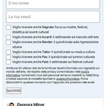
(Obbligatorio)
Nome
Email
(Obbligatorio)
Opzioni
Voglio ricevere anche
Segnala
: focus su mostre, festival,
didattica ed eventi culturali
Voglio ricevere anche
Incanti
: il settimanale sul mercato dell'arte
Voglio ricevere anche
Render
: il quindicinale sulla rigenerazione
urbana
Voglio ricevere anche
Tailor
: il quindicinale su moda e cultura
Voglio ricevere anche
Pax
: il quindicinale sul turismo culturale
Voglio ricevere anche
Fest
: il settimanale sui festival culturali
Artribune Srl utilizza i dati da te forniti per tenerti informato con regolarità sul
mondo dell'arte, nel rispetto della privacy come indicato nella
nostra
informativa
. Iscrivendoti i tuoi dati personali verranno trasferiti su MailChimp
e trattati secondo le modalità riportate in
questa informativa
. Potrai
disiscriverti in qualsiasi momento con l'apposito link presente nelle email.
Iscriviti
Eleonora Milner