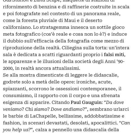
rifornimento di benzina e di raffinerie costruite in scala
e poi fotografate nel contesto di un panorama reale,
come la foresta pluviale di Maui e il deserto
californiano. Lo stratagemma innesca un sottile gioco
meta fotografico (cos’è reale e cosa non lo è?) e induce
il dubbio sull’efficacia della fotografia come mezzo di
riproduzione della realtà. Ciliegina sulla torta: un’intera
sala è dedicata a scatti riguardanti proprio i
falsi miti
,
le apparenze e le illusioni della società degli Anni ’90-
2000, in realtà ancora attualissimi.
Se alla mostra dimenticate di leggere le didascalie,
godrete solo a metà delle opere: ironiche, acute,
spiazzanti, scorrono le ossessioni contemporanee, il
consumismo, il rapporto con il corpo e una sfrenata
esigenza di apparire. Citando
Paul Gauguin
: “
Da dove
veniamo
? Chi
siamo
?
Dove andiamo
?”, sembrano urlarci
le barbie di LaChapelle, bellissime, addobbatissime e
fashion, in scenari devastati, desolati, apocalittici. “
Can
you help us?
”, calza a pennello una didascalia della