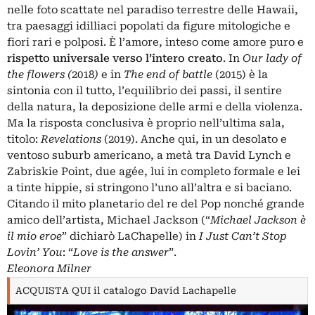
nelle foto scattate nel paradiso terrestre delle
Hawaii
,
tra paesaggi idilliaci popolati da figure mitologiche e
fiori rari e polposi. È l’amore, inteso come amore puro e
rispetto universale verso l’intero creato
. In
Our lady of
the flowers (
2018
)
e in
The end of battle
(2015) è la
sintonia con il tutto, l’equilibrio dei passi, il sentire
della natura, la deposizione delle armi e della violenza.
Ma la risposta conclusiva è proprio nell’ultima sala,
titolo:
Revelations
(2019). Anche qui, in un desolato e
ventoso suburb americano, a metà tra
David Lynch
e
Zabriskie Point, due agée, lui in completo formale e lei
a tinte hippie, si stringono l’uno all’altra e si baciano.
Citando il mito planetario del re del Pop nonché grande
amico dell’artista, Michael Jackson (“
Michael Jackson è
il mio eroe
” dichiarò LaChapelle) in
I Just Can’t Stop
Lovin’ You
: “
Love is the answer
”.
Eleonora Milner
ACQUISTA QUI il catalogo David Lachapelle