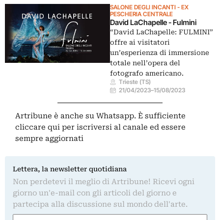
SALONE DEGLI INCANTI - EX
PESCHERIA CENTRALE
David LaChapelle - Fulmini
“David LaChapelle: FULMINI”
offre ai visitatori
un’esperienza di immersione
totale nell’opera del
fotografo americano.
Trieste (TS)
21/04/2023
–
15/08/2023
Artribune è anche su Whatsapp. È sufficiente
cliccare qui
per iscriversi al canale ed essere
sempre aggiornati
Lettera, la newsletter quotidiana
Non perdetevi il meglio di Artribune! Ricevi ogni
giorno un'e-mail con gli articoli del giorno e
partecipa alla discussione sul mondo dell'arte.
Nome