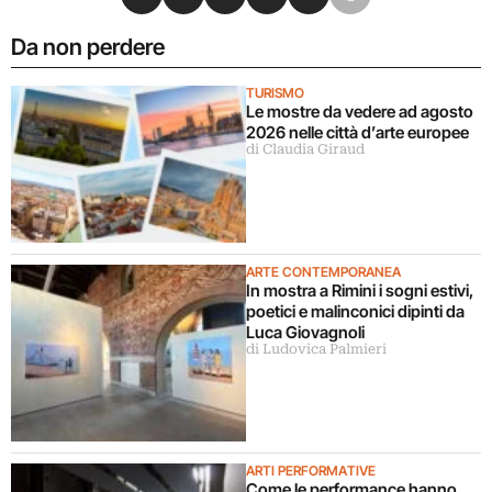
Da non perdere
TURISMO
Le mostre da vedere ad agosto
2026 nelle città d’arte europee
di Claudia Giraud
ARTE CONTEMPORANEA
In mostra a Rimini i sogni estivi,
poetici e malinconici dipinti da
Luca Giovagnoli
di Ludovica Palmieri
ARTI PERFORMATIVE
Come le performance hanno