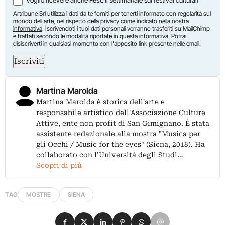
Voglio ricevere anche
Fest
: il settimanale sui festival culturali
Artribune Srl utilizza i dati da te forniti per tenerti informato con regolarità sul
mondo dell'arte, nel rispetto della privacy come indicato nella
nostra
informativa
. Iscrivendoti i tuoi dati personali verranno trasferiti su MailChimp
e trattati secondo le modalità riportate in
questa informativa
. Potrai
disiscriverti in qualsiasi momento con l'apposito link presente nelle email.
Iscriviti
Martina Marolda
Martina Marolda è storica dell'arte e
responsabile artistico dell'Associazione Culture
Attive, ente non profit di San Gimignano. È stata
assistente redazionale alla mostra "Musica per
gli Occhi / Music for the eyes" (Siena, 2018). Ha
collaborato con l’Università degli Studi…
Scopri di più
TAG
MOSTRE
SIENA
Condividi su Facebook
Condividi su X
Condividi su LinkedIn
Condividi su Pinterest
Condividi su WhatsApp
Condividi su Email