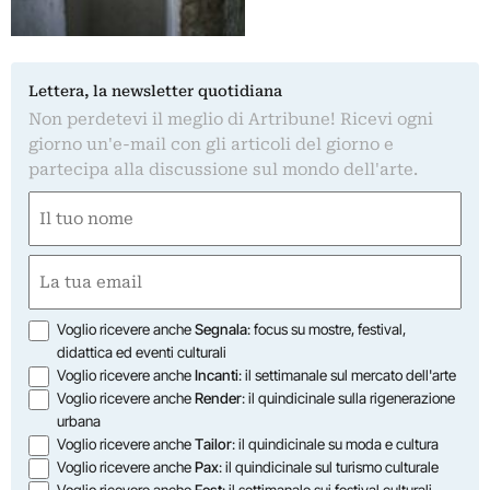
Lettera, la newsletter quotidiana
Non perdetevi il meglio di Artribune! Ricevi ogni
giorno un'e-mail con gli articoli del giorno e
partecipa alla discussione sul mondo dell'arte.
Nome
(Obbligatorio)
Nome
Email
(Obbligatorio)
Opzioni
Voglio ricevere anche
Segnala
: focus su mostre, festival,
didattica ed eventi culturali
Voglio ricevere anche
Incanti
: il settimanale sul mercato dell'arte
Voglio ricevere anche
Render
: il quindicinale sulla rigenerazione
urbana
Voglio ricevere anche
Tailor
: il quindicinale su moda e cultura
Voglio ricevere anche
Pax
: il quindicinale sul turismo culturale