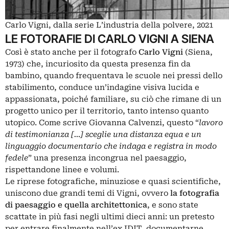
Carlo Vigni, dalla serie L’industria della polvere, 2021
LE FOTORAFIE DI CARLO VIGNI A SIENA
Così è stato anche per il fotografo
Carlo
Vigni
(Siena,
1973) che, incuriosito da questa presenza fin da
bambino, quando frequentava le scuole nei pressi dello
stabilimento, conduce un’indagine visiva lucida e
appassionata, poiché familiare, su ciò che rimane di un
progetto unico per il territorio, tanto intenso quanto
utopico. Come scrive Giovanna Calvenzi, questo “
lavoro
di testimonianza […] sceglie una distanza equa e un
linguaggio documentario che indaga e registra in modo
fedele
” una presenza incongrua nel paesaggio,
rispettandone linee e volumi.
Le riprese fotografiche, minuziose e quasi scientifiche,
uniscono due grandi temi di Vigni, ovvero
la fotografia
di paesaggio e quella architettonica
, e sono state
scattate in più fasi negli ultimi dieci anni: un pretesto
per entrare finalmente nell’ex IDIT, documentarne