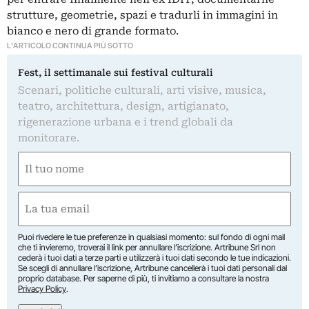
strutture, geometrie, spazi e tradurli in immagini in
bianco e nero di grande formato.
L'ARTICOLO CONTINUA PIÙ SOTTO
Fest, il settimanale sui festival culturali
Scenari, politiche culturali, arti visive, musica,
teatro, architettura, design, artigianato,
rigenerazione urbana e i trend globali da
monitorare.
Nome
(Obbligatorio)
Nome
Email
(Obbligatorio)
Puoi rivedere le tue preferenze in qualsiasi momento: sul fondo di ogni mail
che ti invieremo, troverai il link per annullare l’iscrizione. Artribune Srl non
cederà i tuoi dati a terze parti e utilizzerà i tuoi dati secondo le tue indicazioni.
Se scegli di annullare l’iscrizione, Artribune cancellerà i tuoi dati personali dal
proprio database. Per saperne di più, ti invitiamo a consultare la nostra
Privacy Policy
.