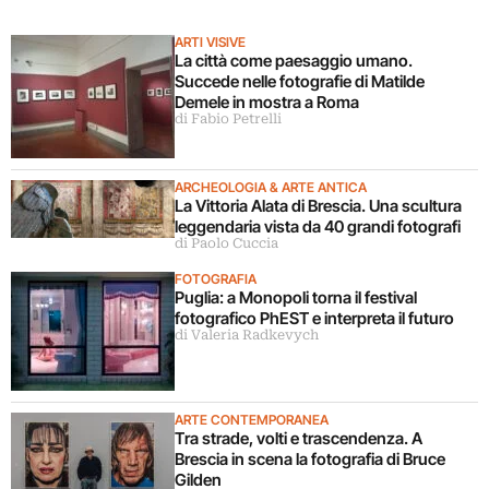
ARTI VISIVE
La città come paesaggio umano.
Succede nelle fotografie di Matilde
Demele in mostra a Roma
di Fabio Petrelli
ARCHEOLOGIA & ARTE ANTICA
La Vittoria Alata di Brescia. Una scultura
leggendaria vista da 40 grandi fotografi
di Paolo Cuccia
FOTOGRAFIA
Puglia: a Monopoli torna il festival
fotografico PhEST e interpreta il futuro
di Valeria Radkevych
ARTE CONTEMPORANEA
Tra strade, volti e trascendenza. A
Brescia in scena la fotografia di Bruce
Gilden