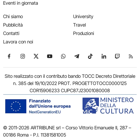
Eventi in giornata
Chi siamo
University
Pubblicità
Travel
Contatti
Produzioni
Lavora con noi
Seguici su Facebook
Seguici su Instagram
Seguici su X
Seguici su YouTube
Seguici su WhatsApp
Seguici su Telegram
Seguici su TikTok
Seguici su Link
Seguici su
Segui
Sito realizzato con il contributo bando TOCC Decreto Direttoriale
n. 385 del 19/10/2022 PROT. PROGETTOTOCC0000125
COR15906233 CUPC87J23001080008
© 2011-2026 ARTRIBUNE srl – Corso Vittorio Emanuele II, 287 –
00186 Roma - P.I. 11381581005