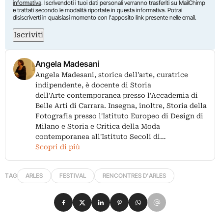
informativa
. Iscrivendoti i tuoi dati personali verranno trasferiti su MailChimp
e trattati secondo le modalità riportate in
questa informativa
. Potrai
disiscriverti in qualsiasi momento con l'apposito link presente nelle email.
Iscriviti
Angela Madesani
Angela Madesani, storica dell'arte, curatrice
indipendente, è docente di Storia
dell'Arte contemporanea presso l'Accademia di
Belle Arti di Carrara. Insegna, inoltre, Storia della
Fotografia presso l'Istituto Europeo di Design di
Milano e Storia e Critica della Moda
contemporanea all'Istituto Secoli di…
Scopri di più
TAG
ARLES
FESTIVAL
RENCONTRES D’ARLES
Condividi su Facebook
Condividi su X
Condividi su LinkedIn
Condividi su Pinterest
Condividi su WhatsApp
Condividi su Email