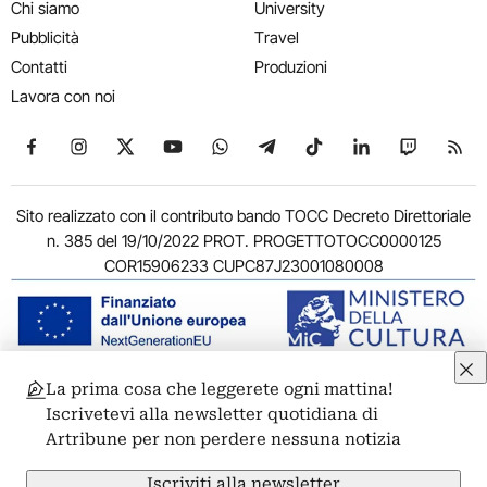
Chi siamo
University
Pubblicità
Travel
Contatti
Produzioni
Lavora con noi
Seguici su Facebook
Seguici su Instagram
Seguici su X
Seguici su YouTube
Seguici su WhatsApp
Seguici su Telegram
Seguici su TikTok
Seguici su Link
Seguici su
Segui
Sito realizzato con il contributo bando TOCC Decreto Direttoriale
n. 385 del 19/10/2022 PROT. PROGETTOTOCC0000125
COR15906233 CUPC87J23001080008
La prima cosa che leggerete ogni mattina!
© 2011-2026 ARTRIBUNE srl – Corso Vittorio Emanuele II, 287 –
Iscrivetevi alla newsletter quotidiana di
00186 Roma - P.I. 11381581005
Artribune per non perdere nessuna notizia
Privacy: Responsabile della protezione dei dati personali
ARTRIBUNE srl – Corso Vittorio Emanuele II, 287 – 00186 Roma
Iscriviti alla newsletter