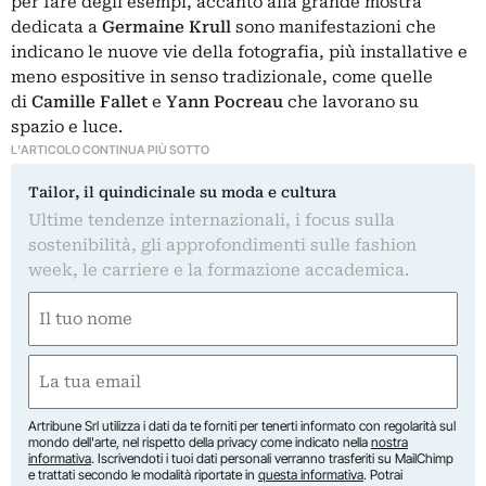
per fare degli esempi, accanto alla grande mostra
dedicata a
Germaine Krull
sono manifestazioni che
indicano le nuove vie della fotografia, più installative e
meno espositive in senso tradizionale, come quelle
di
Camille Fallet
e
Yann Pocreau
che lavorano su
spazio e luce.
L'ARTICOLO CONTINUA PIÙ SOTTO
Tailor, il quindicinale su moda e cultura
Ultime tendenze internazionali, i focus sulla
sostenibilità, gli approfondimenti sulle fashion
week, le carriere e la formazione accademica.
Nome
(Required)
First
Email
(Required)
Artribune Srl utilizza i dati da te forniti per tenerti informato con regolarità sul
mondo dell'arte, nel rispetto della privacy come indicato nella
nostra
informativa
. Iscrivendoti i tuoi dati personali verranno trasferiti su MailChimp
e trattati secondo le modalità riportate in
questa informativa
. Potrai