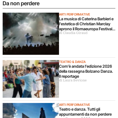
Da non perdere
ARTI PERFORMATIVE
La musica di Caterina Barbieri e
l’estetica di Christian Marclay
aprono il Romaeuropa Festival
di Claudia Giraud
2026
TEATRO & DANZA
Com’è andata l’edizione 2026
della rassegna Bolzano Danza.
Il reportage
di Laura Bevione
ARTI PERFORMATIVE
Teatro e danza. Tutti gli
appuntamenti da non perdere