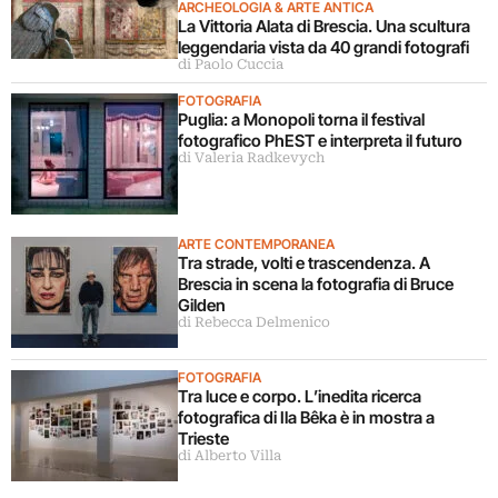
ARCHEOLOGIA & ARTE ANTICA
La Vittoria Alata di Brescia. Una scultura
leggendaria vista da 40 grandi fotografi
di Paolo Cuccia
FOTOGRAFIA
Puglia: a Monopoli torna il festival
fotografico PhEST e interpreta il futuro
di Valeria Radkevych
ARTE CONTEMPORANEA
Tra strade, volti e trascendenza. A
Brescia in scena la fotografia di Bruce
Gilden
di Rebecca Delmenico
FOTOGRAFIA
Tra luce e corpo. L’inedita ricerca
fotografica di Ila Bêka è in mostra a
Trieste
di Alberto Villa